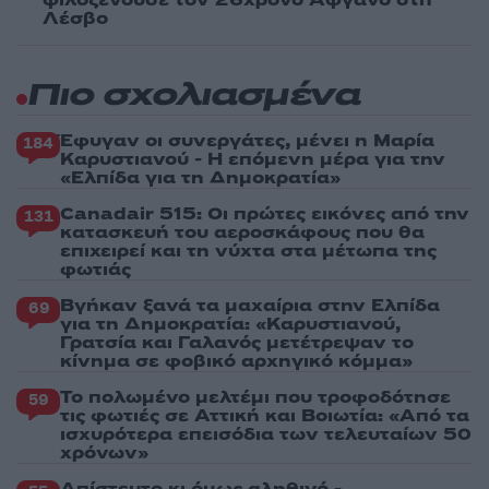
φιλοξενούσε τον 26χρονο Αφγανό στη
Λέσβο
Πιο σχολιασμένα
Έφυγαν οι συνεργάτες, μένει η Μαρία
184
Καρυστιανού - Η επόμενη μέρα για την
«Ελπίδα για τη Δημοκρατία»
Canadair 515: Οι πρώτες εικόνες από την
131
κατασκευή του αεροσκάφους που θα
επιχειρεί και τη νύχτα στα μέτωπα της
φωτιάς
Βγήκαν ξανά τα μαχαίρια στην Ελπίδα
69
για τη Δημοκρατία: «Καρυστιανού,
Γρατσία και Γαλανός μετέτρεψαν το
κίνημα σε φοβικό αρχηγικό κόμμα»
Το πολωμένο μελτέμι που τροφοδότησε
59
τις φωτιές σε Αττική και Βοιωτία: «Από τα
ισχυρότερα επεισόδια των τελευταίων 50
χρόνων»