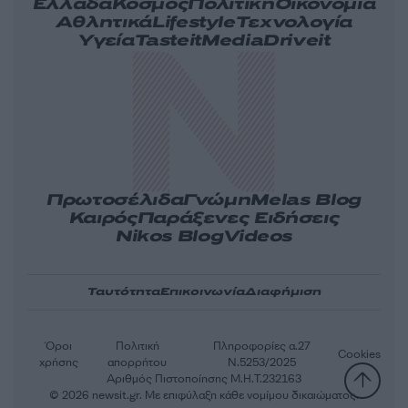
Ελλάδα
Κόσμος
Πολιτική
Οικονομία
Αθλητικά
Lifestyle
Τεχνολογία
Υγεία
Tasteit
Media
Driveit
Πρωτοσέλιδα
Γνώμη
Melas Blog
Καιρός
Παράξενες Ειδήσεις
Nikos Blog
Videos
Ταυτότητα
Επικοινωνία
Διαφήμιση
Όροι
Πολιτική
Πληροφορίες α.27
Cookies
χρήσης
απορρήτου
Ν.5253/2025
Αριθμός Πιστοποίησης Μ.Η.Τ.232163
© 2026 newsit.gr. Με επιφύλαξη κάθε νομίμου δικαιώματος.