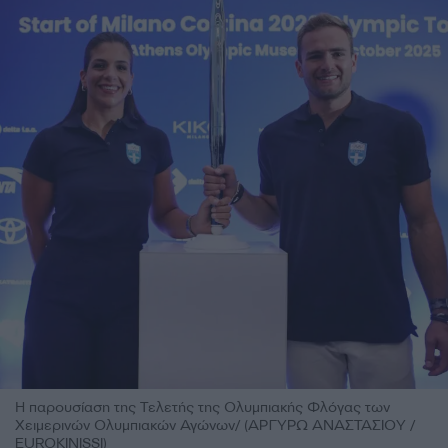
Η παρουσίαση της Τελετής της Ολυμπιακής Φλόγας των
Χειμερινών Ολυμπιακών Αγώνων/ (ΑΡΓΥΡΩ ΑΝΑΣΤΑΣΙΟΥ /
EUROKINISSI)