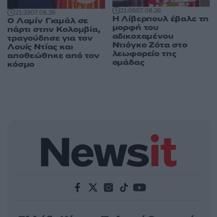
21:05
07.08.26
21:33
07.08.26
Η Λίβερπουλ έβαλε τη
Ο Λαμίν Γιαμάλ σε
μορφή του
πάρτι στην Κολομβία,
αδικοχαμένου
τραγούδησε για τον
Ντιόγκο Ζότα στο
Λουίς Ντίας και
λεωφορείο της
αποθεώθηκε από τον
ομάδας
κόσμο