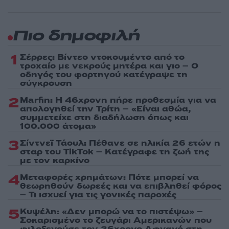
Πιο δημοφιλή
1
Σέρρες: Βίντεο ντοκουμέντο από το
τροχαίο με νεκρούς μητέρα και γιο – Ο
οδηγός του φορτηγού κατέγραψε τη
σύγκρουση
2
Marfin: Η 46χρονη πήρε προθεσμία για να
απολογηθεί την Τρίτη – «Είναι αθώα,
συμμετείχε στη διαδήλωση όπως και
100.000 άτομα»
3
Σίντνεϊ Τάουλ: Πέθανε σε ηλικία 26 ετών η
σταρ του TikTok – Kατέγραφε τη ζωή της
με τον καρκίνο
4
Μεταφορές χρημάτων: Πότε μπορεί να
θεωρηθούν δωρεές και να επιβληθεί φόρος
– Τι ισχυεί για τις γονικές παροχές
5
Κυψέλη: «Δεν μπορώ να το πιστέψω» –
Σοκαρισμένο το ζευγάρι Αμερικανών που