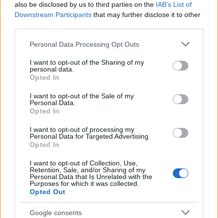
πολύ μεγάλη μου τιμή που είμαι σήμερα κοντά
also be disclosed by us to third parties on the
IAB’s List of
σας. Είναι μια στιγμή βαθιάς συγκίνησης, κάθε
Downstream Participants
that may further disclose it to other
third parties.
τελετή Αφής της Φλόγας κουβαλά ένα φορτίο
πολύ βαθύ και συγκινησιακό. Και η στιγμή της
Please note that this website/app uses one or more Google
Personal Data Processing Opt Outs
services and may gather and store information including but
Φλόγας που είναι μία υπερβατική στιγμή η σκέψη
not limited to your visit or usage behaviour. You may click to
I want to opt-out of the Sharing of my
όλων νομίζω ότι πάει στους αθλητές που είναι οι
personal data.
grant or deny consent to Google and its third-party tags to
Opted In
ήρωες αυτού του θεσμού και αυτοί θα δώσουν
use your data for below specified purposes in below Google
μετά, όλο τον εαυτό τους, για να λάμψουν αξίες
consent section.
I want to opt-out of the Sale of my
Personal Data.
όπως η αλληλεγγύη, ο σεβασμός, η αρμονία.
Opted In
I want to opt-out of processing my
Και να πω ότι σε όλη αυτή τη διαδικασία, η
Personal Data for Targeted Advertising.
Opted In
Χορογράφος Αρτεμις Ιγνατίου είναι ο πυρήνας
αυτής της ομάδας που μας φέρνει κοντά και μας
I want to opt-out of Collection, Use,
Retention, Sale, and/or Sharing of my
εμπνέει να δίνουμε τον καλύτερο μας εαυτό και
Personal Data that Is Unrelated with the
Purposes for which it was collected.
μας συντονίζει να είμαστε ένα σώμα, ένα βλέμμα,
Opted Out
μία κίνηση».
Google consents
ΔΙΑΦΗΜΙΣΗ