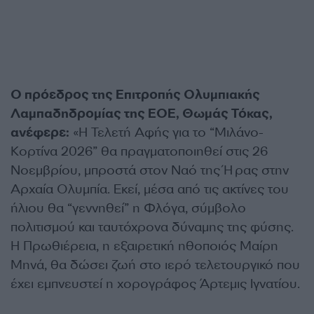
Ο πρόεδρος της Επιτροπής Ολυμπιακής
Λαμπαδηδρομίας της ΕΟΕ, Θωμάς Τόκας,
ανέφερε:
«Η Τελετή Αφής για το “Μιλάνο-
Κορτίνα 2026” θα πραγματοποιηθεί στις 26
Νοεμβρίου, μπροστά στον Ναό της Ήρας στην
Αρχαία Ολυμπία. Εκεί, μέσα από τις ακτίνες του
ήλιου θα “γεννηθεί” η Φλόγα, σύμβολο
πολιτισμού και ταυτόχρονα δύναμης της φύσης.
Η Πρωθιέρεια, η εξαιρετική ηθοποιός Μαίρη
Μηνά, θα δώσει ζωή στο ιερό τελετουργικό που
έχει εμπνευστεί η χορογράφος Άρτεμις Ιγνατίου.