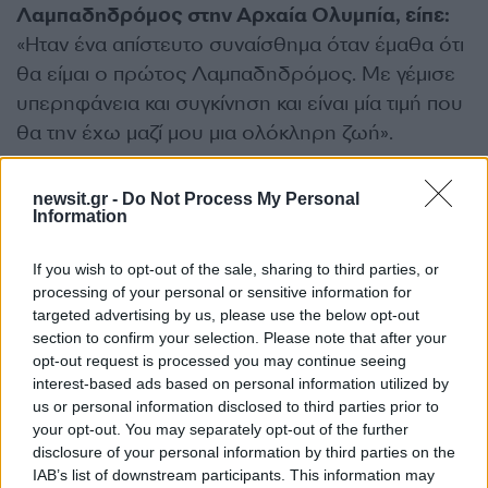
Λαμπαδηδρόμος στην Αρχαία Ολυμπία, είπε:
«Ηταν ένα απίστευτο συναίσθημα όταν έμαθα ότι
θα είμαι ο πρώτος Λαμπαδηδρόμος. Με γέμισε
υπερηφάνεια και συγκίνηση και είναι μία τιμή που
θα την έχω μαζί μου μια ολόκληρη ζωή».
Η Eλενα Ξενάκη, που επιλέχθηκε ως η
newsit.gr -
Do Not Process My Personal
Information
τελευταία Λαμπαδηδρόμος, τόνισε:
«Είναι
μοναδικό συναίσθημα, είναι κάτι που θα μείνει
If you wish to opt-out of the sale, sharing to third parties, or
χαραγμένο στην καρδιά όλων μας. Η Φλόγα είναι
processing of your personal or sensitive information for
κάτι παραπάνω από ένα σύμβολο, κουβαλά μέσα
targeted advertising by us, please use the below opt-out
section to confirm your selection. Please note that after your
της όνειρα, αξίες, δύναμη και είμαι πολύ
opt-out request is processed you may continue seeing
χαρούμενη που εγώ και οι συμπαίκτριες μου θα
interest-based ads based on personal information utilized by
πρεσβεύσουμε κάτι τέτοιο».
us or personal information disclosed to third parties prior to
your opt-out. You may separately opt-out of the further
disclosure of your personal information by third parties on the
Η Πρωθιέρεια Μαίρη Μηνά ανέφερε:
«Είναι
IAB’s list of downstream participants. This information may