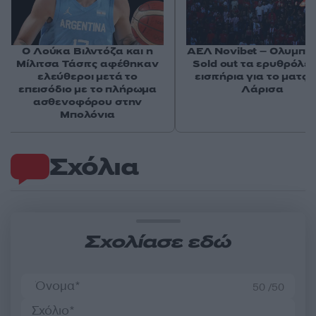
Ο Λούκα Βιλντόζα και η
ΑΕΛ Novibet – Ολυμπια
Μίλιτσα Τάσιτς αφέθηκαν
Sold out τα ερυθρόλε
ελεύθεροι μετά το
εισιτήρια για το ματς 
επεισόδιο με το πλήρωμα
Λάρισα
ασθενοφόρου στην
Μπολόνια
Σχόλια
Σχολίασε εδώ
50 /50