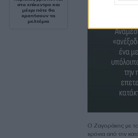
στο επίκεντρο και
μέχρι πότε θα
κρατήσουν τα
μελτέμια
Ο Ζαγοράκης με τον
χρόνια από την κατ