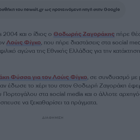
σθήκη του newsit.gr ως προτεινόμενη πηγή στην Google
 2004 και ο ίδιος ο
Θοδωρής Ζαγοράκης
πήρε θέσ
τον
Λούις Φίγκο
, που πήρε διαστάσεις στα social med
 φιλικό αγώνα της Εθνικής Ελλάδας για την κατάκτησ
άκη Φύσσα για τον Λούις Φίγκο
, σε συνδυασμό με 
ο αν έδωσε το χέρι του στον Θοδωρή Ζαγοράκη έφε
υ Πορτογάλου στα social media και ο άλλοτε αρχηγό
έσπευσε να ξεκαθαρίσει τα πράγματα.
ΔΙΑΦΗΜΙΣΗ