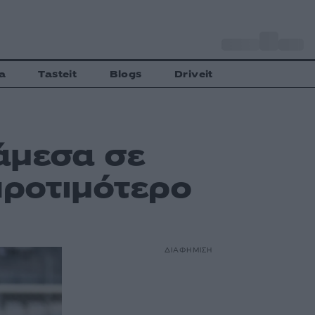
o
Αθήνα
29
C
a
Tasteit
Blogs
Driveit
άμεσα σε
προτιμότερο
ΔΙΑΦΗΜΙΣΗ