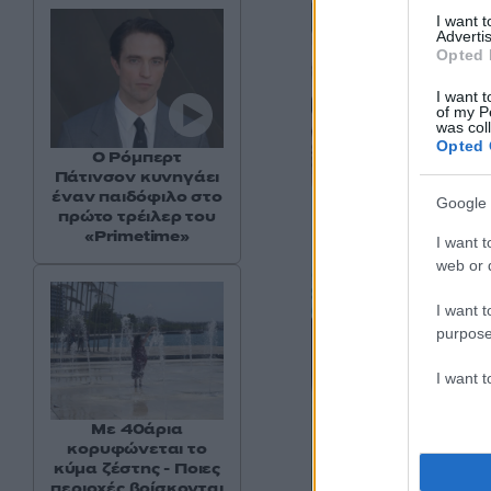
I want 
Advertis
Opted 
I want t
of my P
was col
Opted 
Ο Ρόμπερτ
Πάτινσον κυνηγάει
έναν παιδόφιλο στο
Google 
πρώτο τρέιλερ του
«Primetime»
I want t
web or d
I want t
purpose
I want 
Με 40άρια
κορυφώνεται το
κύμα ζέστης - Ποιες
περιοχές βρίσκονται