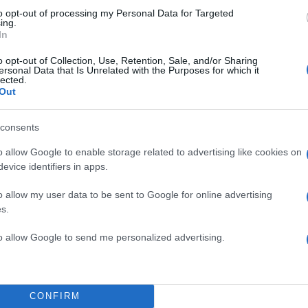
to opt-out of processing my Personal Data for Targeted
ing.
In
o opt-out of Collection, Use, Retention, Sale, and/or Sharing
ersonal Data that Is Unrelated with the Purposes for which it
lected.
Out
consents
o allow Google to enable storage related to advertising like cookies on
evice identifiers in apps.
o allow my user data to be sent to Google for online advertising
s.
to allow Google to send me personalized advertising.
CONFIRM