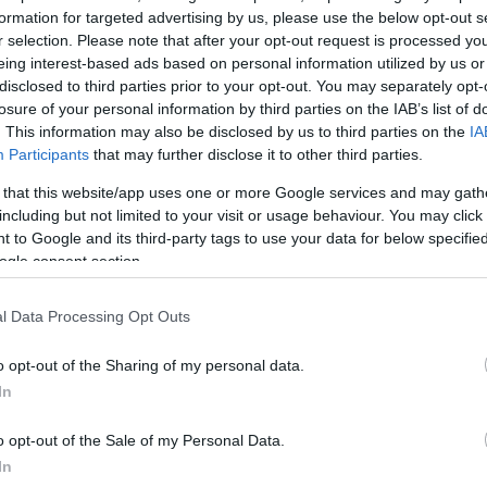
formation for targeted advertising by us, please use the below opt-out s
r της UEFA, που μας τίμησαν με την παρουσία και την
r selection. Please note that after your opt-out request is processed y
 επετειακό φιλικό αγώνα 20 ετών για την κατάκτηση
eing interest-based ads based on personal information utilized by us or
θλήματος».
disclosed to third parties prior to your opt-out. You may separately opt-
losure of your personal information by third parties on the IAB’s list of
. This information may also be disclosed by us to third parties on the
IA
Participants
that may further disclose it to other third parties.
 that this website/app uses one or more Google services and may gath
including but not limited to your visit or usage behaviour. You may click 
 to Google and its third-party tags to use your data for below specifi
ogle consent section.
l Data Processing Opt Outs
o opt-out of the Sharing of my personal data.
In
o opt-out of the Sale of my Personal Data.
In