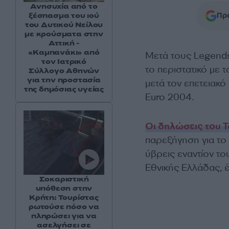
Ανησυχία από το
ξέσπασμα του ιού
Προ
του Δυτικού Νείλου
με κρούσματα στην
Αττική -
«Καμπανάκι» από
Μετά τους Legends
τον Ιατρικό
το περιστατικό με 
Σύλλογο Αθηνών
για την προστασία
μετά τον επετειακό
της δημόσιας υγείας
Euro 2004.
Οι δηλώσεις του Τ
παρεξήγηση για τ
ύβρεις εναντίον το
Εθνικής Ελλάδας, 
Σοκαριστική
υπόθεση στην
Κρήτη: Τουρίστας
ρωτούσε πόσο να
πληρώσει για να
ασελγήσει σε