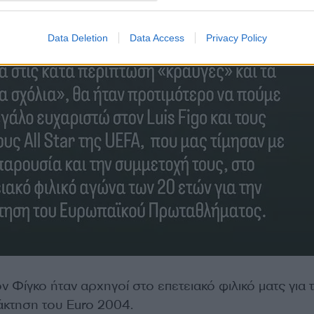
Data Deletion
Data Access
Privacy Policy
 Φίγκο ήταν αρχηγοί στο επετειακό φιλικό ματς για 
άκτηση του Euro 2004.