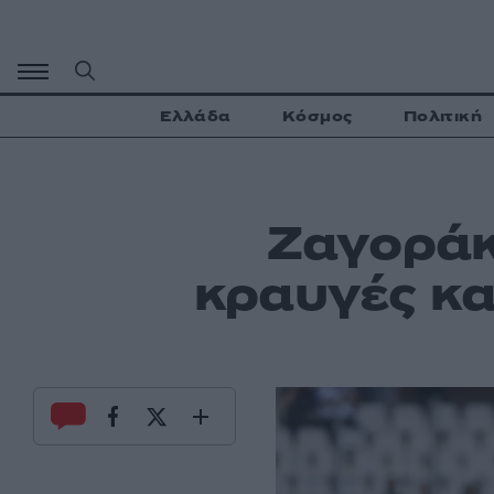
Μετάβαση
σε
περιεχόμενο
Ελλάδα
Κόσμος
Πολιτική
Ζαγοράκ
κραυγές κα