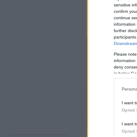
sensitive in
υπόλοιπους All Sta
confirm you
συμμετοχή τους στο
continue se
Ευρωπαϊκού Πρωτα
information 
further disc
participants
Downstream 
Please note
information 
deny consent
in below Go
Persona
I want t
Opted 
I want t
Opted 