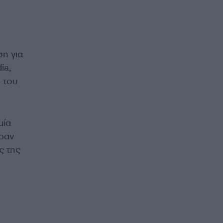
η για
ia,
η του
μία
ραν
ς της