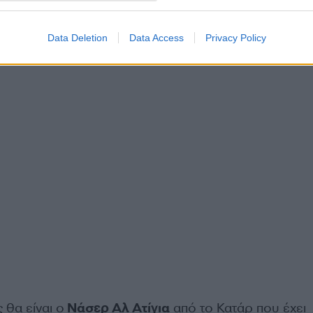
Data Deletion
Data Access
Privacy Policy
 θα είναι ο
Νάσερ Αλ Ατίγια
από το Κατάρ που έχει