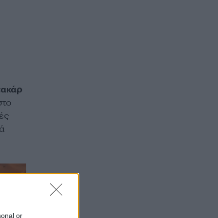
τακάρ
στο
μές
κά
sonal or