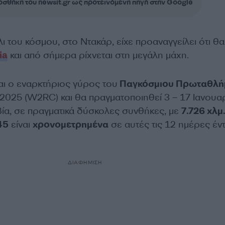
σθήκη του newsit.gr ως προτεινόμενη πηγή στην Google
ι του κόσμου, στο Ντακάρ, είχε προαναγγείλει ότι θα
ia
και από σήμερα ρίχνεται στη μεγάλη μάχη.
αι ο εναρκτήριος γύρος του
Παγκόσμιου Πρωταθλή
2025 (W2RC) και θα πραγματοποιηθεί 3 – 17 Ιανουα
ία, σε πραγματικά δύσκολες συνθήκες, με
7.726 χλμ.
45
είναι
χρονομετρημένα
σε αυτές τις 12 ημέρες έν
ΔΙΑΦΗΜΙΣΗ