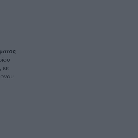
ματος
ρίου
, εκ
τονου