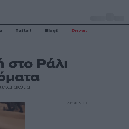
o
Αθήνα
30
C
a
Tasteit
Blogs
Driveit
 στο Ράλι
όματα
τεται ακόμα
ΔΙΑΦΗΜΙΣΗ