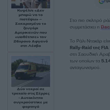
Προ
Κυψέλη: «Δεν
μπορώ να το
πιστέψω» –
Στο πιο σκληρό ράλ
Σοκαρισμένο το
συμμετάσχει η
Dac
ζευγάρι
Αμερικανών που
«υιοθέτησε» τον
Το Ράλι Ντακάρ είν
26χρονο Αφγανό
στη Λέσβο
Rally-Raid της FIA
στη Σαουδική Αραβ
των οποίων τα
5.1
ανταγωνισμού.
Δύο νεκροί σε
τροχαίο στις Σέρρες
- Αυτοκίνητο
συγκρούστηκε με
φορτηγό