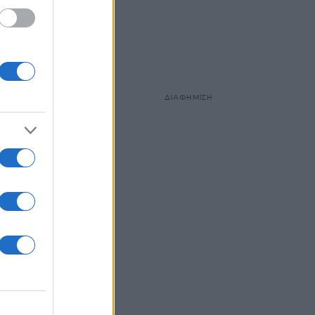
την
ς
νικά
ΔΙΑΦΗΜΙΣΗ
ά
για
θεμα.