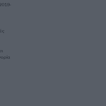
 2019-
ές
τη
γορία