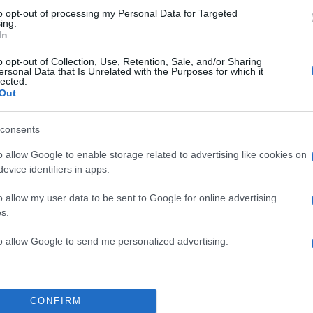
έρας λειτουργίας στο Sweet Lamb στην Ουαλία. Για 
to opt-out of processing my Personal Data for Targeted
ing.
υ κινητήρα
και άλλων πτυχών του αυτοκινήτου,
In
 κλιματική αεροδυναμική σήραγγα στις εγκαταστάσει
o opt-out of Collection, Use, Retention, Sale, and/or Sharing
Βασίλειο, ενώ ορισμένα προβλήματα με τα
ηλεκτρο
ersonal Data that Is Unrelated with the Purposes for which it
lected.
το Μαρόκο, με τη βοήθεια της Alpine Racing έγιναν
Out
. Πέραν αυτών, η ομάδα πήρε και πολλά
ανταλλακτικ
ουν μικρή διάρκεια ζωής, ώστε να έχει επαρκές από
consents
o allow Google to enable storage related to advertising like cookies on
ΔΙΑΦΗΜΙΣΗ
evice identifiers in apps.
o allow my user data to be sent to Google for online advertising
s.
to allow Google to send me personalized advertising.
CONFIRM