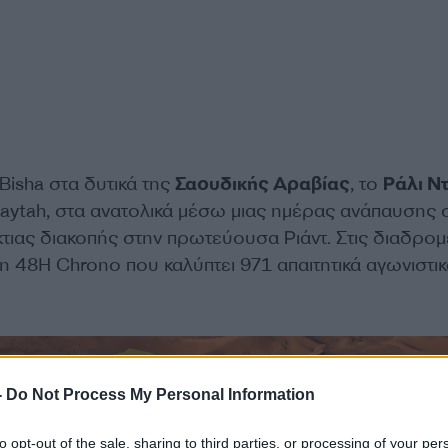
Bisha στα δυτικά της
Σαουδικής Αραβίας
, το
Ράλι Ν
baytah, στα ανατολικά μέσω μιας ημέρας ανάπαυσης 
ύκτιας διακοπής στην πρωτεύουσα Ριάντ. Στις διαδρο
 η 48H Chrono που καλύπτει 971 απαιτητικά αγωνιστι
-
Do Not Process My Personal Information
to opt-out of the sale, sharing to third parties, or processing of your per