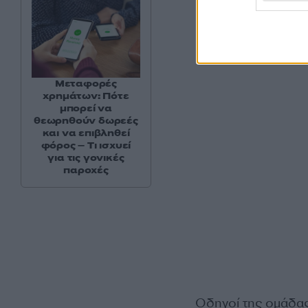
Μεταφορές
χρημάτων: Πότε
μπορεί να
θεωρηθούν δωρεές
και να επιβληθεί
φόρος – Τι ισχυεί
για τις γονικές
παροχές
Οδηγοί της ομάδας