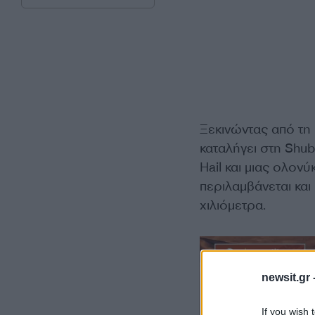
Ξεκινώντας από τη 
καταλήγει στη Shu
Hail και μιας ολον
περιλαμβάνεται και
χιλιόμετρα.
newsit.gr 
If you wish 