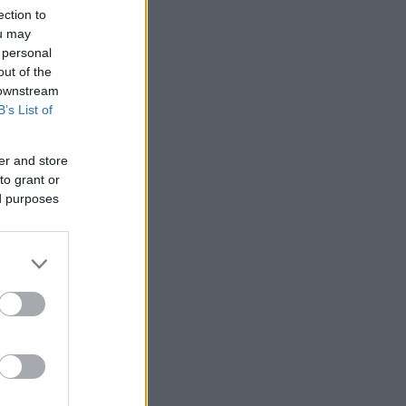
ection to
ou may
 personal
out of the
 downstream
B’s List of
er and store
to grant or
ed purposes
του
ολύτιμα
 τη
ιάρκεια