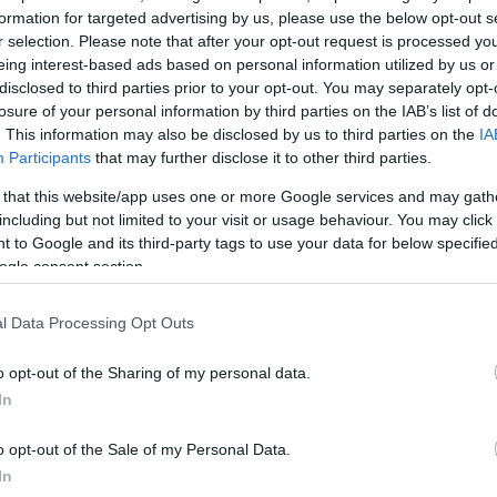
formation for targeted advertising by us, please use the below opt-out s
r selection. Please note that after your opt-out request is processed y
eing interest-based ads based on personal information utilized by us or
disclosed to third parties prior to your opt-out. You may separately opt-
losure of your personal information by third parties on the IAB’s list of
. This information may also be disclosed by us to third parties on the
IA
Participants
that may further disclose it to other third parties.
 that this website/app uses one or more Google services and may gath
including but not limited to your visit or usage behaviour. You may click 
 to Google and its third-party tags to use your data for below specifi
ogle consent section.
l Data Processing Opt Outs
έρχεται μετά από μια επιτυχημένη δοκιμή, στο Ρ
άλι 
 καταλάβει τις
δύο πρώτες θέσεις
, και παίρνοντας π
o opt-out of the Sharing of my personal data.
κληρό
Ράλι Ντακάρ
.
In
o opt-out of the Sale of my Personal Data.
οποιήσει
βιώσιμα καύσιμα
και έχει εργαστεί πολύ για
In
 προβλημάτων
αξιοπιστίας στον κινητήρα
, κατά τη δ