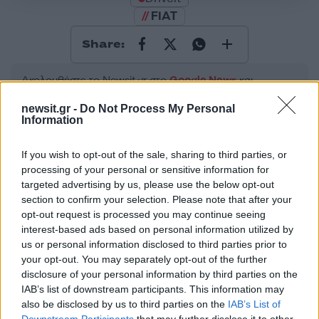
FIAT
Share:
Ακολουθήστε το Νewsit.gr στο
Google News
και
ενημερωθείτε πρώτοι για όλη την ειδησεογραφία και τα
τελευταία νέα
της ημέρας
newsit.gr -
Do Not Process My Personal
Information
If you wish to opt-out of the sale, sharing to third parties, or
processing of your personal or sensitive information for
targeted advertising by us, please use the below opt-out
Πιο δημοφιλή
section to confirm your selection. Please note that after your
opt-out request is processed you may continue seeing
1
Έφυγαν οι συνεργάτες, μένει η Μαρία
interest-based ads based on personal information utilized by
Καρυστιανού - Η επόμενη μέρα για την
us or personal information disclosed to third parties prior to
«Ελπίδα για τη Δημοκρατία»
your opt-out. You may separately opt-out of the further
2
disclosure of your personal information by third parties on the
Συγκίνηση στο τελευταίο αντίο στον Λάκη
Χαλκιά: Με την «Φάμπρικα», λαούτο και
IAB’s list of downstream participants. This information may
κλαρίνα αποχαιρέτησαν την εμβληματική
also be disclosed by us to third parties on the
IAB’s List of
φωνή της μεταπολίτευσης
Downstream Participants
that may further disclose it to other