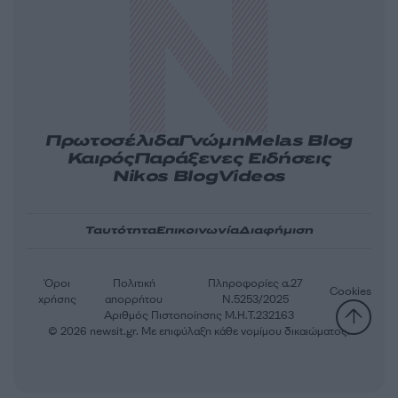
Πρωτοσέλιδα
Γνώμη
Melas Blog
Καιρός
Παράξενες Ειδήσεις
Nikos Blog
Videos
Ταυτότητα
Επικοινωνία
Διαφήμιση
Όροι
Πολιτική
Πληροφορίες α.27
Cookies
χρήσης
απορρήτου
Ν.5253/2025
Αριθμός Πιστοποίησης Μ.Η.Τ.232163
© 2026 newsit.gr. Με επιφύλαξη κάθε νομίμου δικαιώματος.