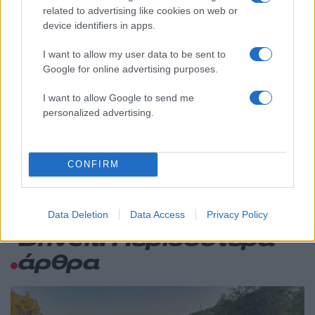
φωτιάς
related to advertising like cookies on web or
device identifiers in apps.
Αυγερινός, Μουτσάτσου και ακόμη 20
85
πρώην στελέχη κατά Καρυστιανού: «Δεν
αποχωρήσαμε για καρέκλες», αιχμές για
I want to allow my user data to be sent to
«συγκεντρωτικό μοντέλο»
Google for online advertising purposes.
Κρανίου τόπος το Πόρτο Γερμενό μετά το
51
I want to allow Google to send me
καταστροφικό πέρασμα της φωτιάς –
Ξεκίνησε η αυτοψία στα καμένα σπίτια
personalized advertising.
Οδηγός στη Μύκονο άρπαξε τσάντα
47
Hermès και Rolex αξίας 75.000 ευρώ από
Ουκρανό τουρίστα
CONFIRM
Data Deletion
Data Access
Privacy Policy
Driveit: Περισσότερα
άρθρα