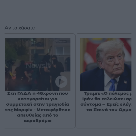
Αν τα χάσατε
Στη ΓΑΔΑ η 46χρονη που
Τραμπ: «Ο πόλεμος με
κατηγορείται για
Ιράν θα τελειώσει αρκ
συμμετοχή στην τραγωδία
σύντομα – Εμείς ελέγχ
της Μαρφίν - Μεταφέρθηκε
τα Στενά του Ορμού
απευθείας από το
αεροδρόμιο