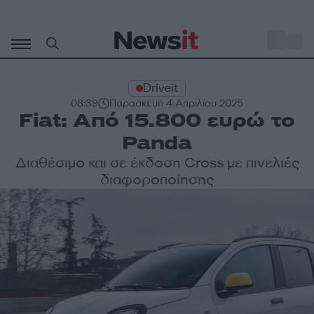
Μετάβαση
σε
o
27
περιεχόμενο
Driveit
08:39
Παρασκευή 4 Απριλίου 2025
Fiat: Από 15.800 ευρώ το
Panda
Διαθέσιμο και σε έκδοση Cross με πινελιές
διαφοροποίησης