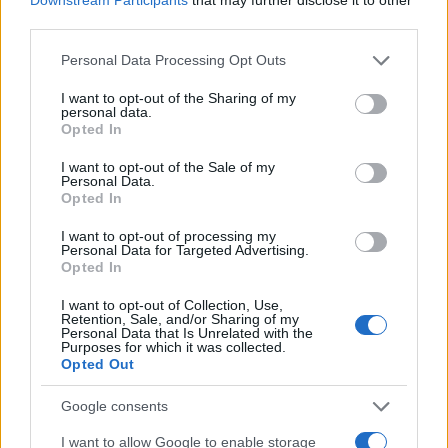
3
third parties.
Ο Κώστας Σαμαράς δημοσίευσε μία παιδική
φωτογραφία για την επέτειο θανάτου της
αδελφής του, Λένας
Please note that this website/app uses one or more Google
Personal Data Processing Opt Outs
services and may gather and store information including but
4
Ποιος είναι ο ελληνοκύπριος Sir Ντέμης
not limited to your visit or usage behaviour. You may click to
I want to opt-out of the Sharing of my
Χασάμπης: Από το σκάκι, στο Νόμπελ
personal data.
grant or deny consent to Google and its third-party tags to
Χημείας και στο «τιμόνι» της AI της Google
Opted In
use your data for below specified purposes in below Google
5
Το πολωμένο μελτέμι που τροφοδότησε τις
consent section.
I want to opt-out of the Sale of my
φωτιές σε Αττική και Βοιωτία: «Από τα
Personal Data.
ισχυρότερα επεισόδια των τελευταίων 50
Opted In
χρόνων»
I want to opt-out of processing my
Personal Data for Targeted Advertising.
Opted In
Πιο σχολιασμένα
I want to opt-out of Collection, Use,
Μητσοτάκης στην υπογραφή συμφωνίας
Retention, Sale, and/or Sharing of my
198
Personal Data that Is Unrelated with the
για την ηλεκτρική διασύνδεση Ελλάδας –
Purposes for which it was collected.
Κύπρου: «Ισχυρή ψήφος εμπιστοσύνης» η
Opted Out
είσοδος της Meridiam στην GSI
Canadair 515: Οι πρώτες εικόνες από την
127
Google consents
κατασκευή του αεροσκάφους που θα
επιχειρεί και τη νύχτα στα μέτωπα της
I want to allow Google to enable storage