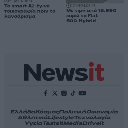
21:45
04.08.26
Το smart #2 έγινε
17:44
04.08.26
Με τιμή από 18.990
τοιχογραφία πριν το
ευρώ το Fiat
λανσάρισμα
500 Hybrid
Ελλάδα
Κόσμος
Πολιτική
Οικονομία
Αθλητικά
Lifestyle
Τεχνολογία
Υγεία
Tasteit
Media
Driveit