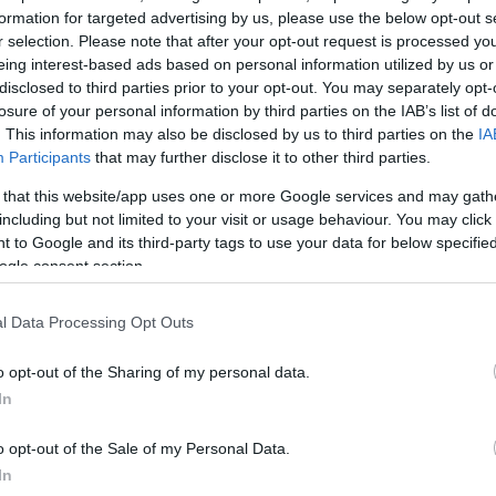
 κι αυτό του επιτρέπει να χρησιμοποιεί τόσο κινητήρε
formation for targeted advertising by us, please use the below opt-out s
r selection. Please note that after your opt-out request is processed y
 όσο και ηλεκτρικά μοτέρ.
eing interest-based ads based on personal information utilized by us or
disclosed to third parties prior to your opt-out. You may separately opt-
τα 4 μ.
μήκος, 3,99μ.
για την ακρίβεια,
πλάτος 1,76μ
losure of your personal information by third parties on the IAB’s list of
. This information may also be disclosed by us to third parties on the
IA
υμπαγείς διαστάσεις και χαρακτηριστική, φινετσάτη ιτα
Participants
that may further disclose it to other third parties.
μέσως ποιο είναι και ποιας είναι, με
«σκαλισμένα»
 that this website/app uses one or more Google services and may gath
»
από την μια πλευρά και
«FIAT»
από την άλλη, στο
κ
including but not limited to your visit or usage behaviour. You may click 
. Επιπλέον, στην πίσω κολόνα υπάρχει ένα κρυφό γρ
 to Google and its third-party tags to use your data for below specifi
ρκας, ενώ στο
πίσω μέρος
αναγράφεται αφενός
ogle consent section.
IAT»
και αφετέρου το «Panda» με ανάγλυφα τρισδιά
l Data Processing Opt Outs
o opt-out of the Sharing of my personal data.
In
o opt-out of the Sale of my Personal Data.
In