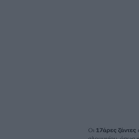
Οι
17άρες ζάντες
αλουμινίου, όπως κ