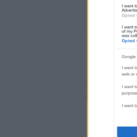
I want 
Advertis
Opted 
I want t
of my P
was col
Opted 
Google 
I want t
web or d
I want t
purpose
I want 
Σχεδίαση από
Το
Fiat Grande Pa