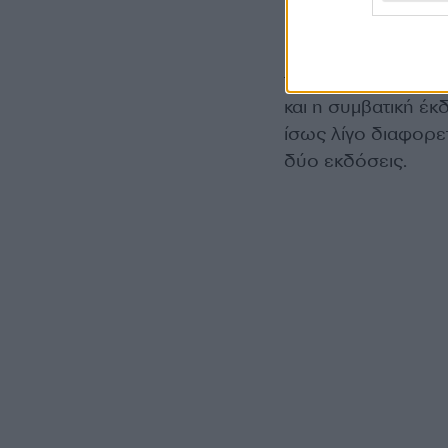
ηλεκτρική έκδοση
παραπέμπουν στο γ
την υψηλή απόδοση 
και η συμβατική έκ
ίσως λίγο διαφορε
δύο εκδόσεις.