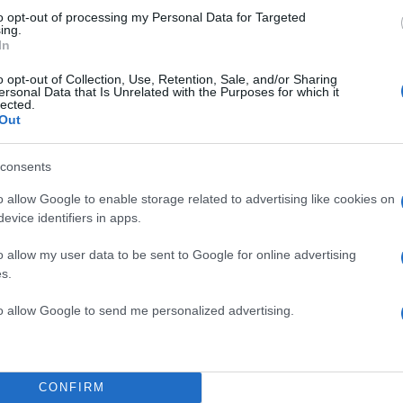
to opt-out of processing my Personal Data for Targeted
ing.
In
o opt-out of Collection, Use, Retention, Sale, and/or Sharing
ersonal Data that Is Unrelated with the Purposes for which it
lected.
Out
consents
o allow Google to enable storage related to advertising like cookies on
evice identifiers in apps.
o allow my user data to be sent to Google for online advertising
s.
to allow Google to send me personalized advertising.
 λευκό χαρτί
CONFIRM
nda
που βλέπετε στις
φωτογραφίες
, είναι η
αμιγώς