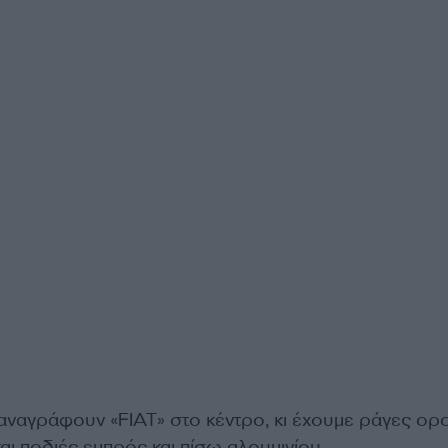
αναγράφουν «FIAT» στο κέντρο, κι έχουμε ράγες ο
αι ποδιές εμπρός και πίσω αλουμινίου.