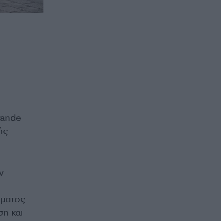
ande
ής
ν
όματος
ση και