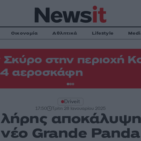
Οικονομία
Αθλητικά
Lifestyle
Medi
 Σκύρο στην περιοχή Κ
 4 αεροσκάφη
Driveit
17:50
Τρίτη 28 Ιανουαρίου 2025
 Πλήρης αποκάλυψη 
νέο Grande Panda