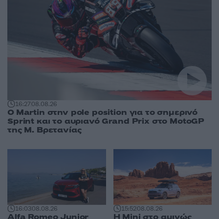
16:27
08.08.26
O Martin στην pole position για το σημερινό
Sprint και το αυριανό Grand Prix στο MotoGP
της Μ. Βρετανίας
16:03
08.08.26
15:52
08.08.26
Alfa Romeo Junior
Η Mini στο αμιγώς