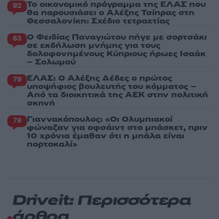
Το οικονομικό πρόγραμμα της ΕΛΑΣ που
92
θα παρουσιάσει ο Αλέξης Τσίπρας στη
Θεσσαλονίκη: Σχέδιο τετραετίας
Ο Φειδίας Παναγιώτου πήγε με σορτσάκι
83
σε εκδήλωση μνήμης για τους
δολοφονημένους Κύπριους ήρωες Ισαάκ
– Σολωμού
ΕΛΑΣ: Ο Αλέξης Δέδες ο πρώτος
79
υποψήφιος βουλευτής του κόμματος –
Από τα διοικητικά της ΑΕΚ στην πολιτική
σκηνή
Γιαννακόπουλος: «Οι Ολυμπιακοί
78
φώναζαν για οφσάιντ στο μπάσκετ, πριν
10 χρόνια έμαθαν ότι η μπάλα είναι
πορτοκαλί»
Driveit: Περισσότερα
άρθρα