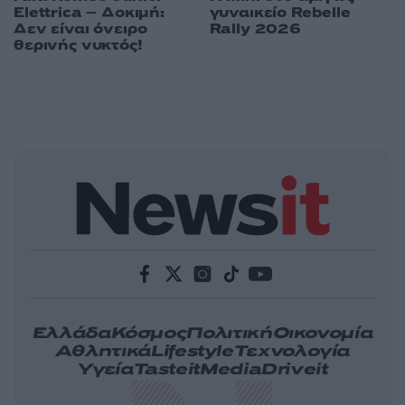
Elettrica – Δοκιμή:
γυναικείο Rebelle
Δεν είναι όνειρο
Rally 2026
θερινής νυκτός!
Ελλάδα
Κόσμος
Πολιτική
Οικονομία
Αθλητικά
Lifestyle
Τεχνολογία
Υγεία
Tasteit
Media
Driveit