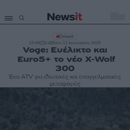
Μετάβαση
σε
o
29
περιεχόμενο
Driveit
13:48
Σάββατο 11 Ιανουαρίου 2025
Voge: Ευέλικτο και
Euro5+ το νέο X-Wolf
300
Ένα ATV για ιδιωτικές και επαγγελματικές
μεταφορές