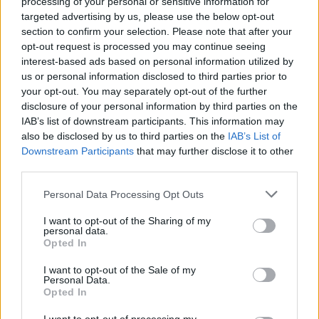
processing of your personal or sensitive information for
targeted advertising by us, please use the below opt-out
section to confirm your selection. Please note that after your
opt-out request is processed you may continue seeing
interest-based ads based on personal information utilized by
us or personal information disclosed to third parties prior to
your opt-out. You may separately opt-out of the further
disclosure of your personal information by third parties on the
Σε εξοπλισμό φέρει μεγάλη
διθέσια αναπαυτική
IAB’s list of downstream participants. This information may
σέλα
με αντιολισθητικό κάλυμμα, εργονομικό
also be disclosed by us to third parties on the
IAB’s List of
τιμόνι με χειριστήρια,
πολυλειτουργικά ψηφιακά
Downstream Participants
that may further disclose it to other
third parties.
όργανα
, θύρα φόρτισης
USB
και
LED φωτιστικά
σώματα.
Please note that this website/app uses one or more Google
Personal Data Processing Opt Outs
services and may gather and store information including but
ΔΙΑΦΗΜΙΣΗ
not limited to your visit or usage behaviour. You may click to
I want to opt-out of the Sharing of my
personal data.
grant or deny consent to Google and its third-party tags to
Opted In
use your data for below specified purposes in below Google
consent section.
I want to opt-out of the Sale of my
Personal Data.
Opted In