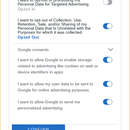
I want to opt-out of processing my
Personal Data for Targeted Advertising.
Opted In
I want to opt-out of Collection, Use,
Retention, Sale, and/or Sharing of my
Personal Data that Is Unrelated with the
Purposes for which it was collected.
Opted Out
Αν τα χάσατε
Google consents
I want to allow Google to enable storage
related to advertising like cookies on web or
device identifiers in apps.
I want to allow my user data to be sent to
Google for online advertising purposes.
I want to allow Google to send me
personalized advertising.
Μεγάλη φωτιά στον
Η Μαρία Καρυστιαν
Κουβαρά Αττικής:
απαντά για τις μαζικ
Καίγονται πτηνοτροφικές
αποχωρήσεις: Είχαμ
μονάδες - Εκκενώθηκε ο
αντιληφθεί το παρακίν
CONFIRM