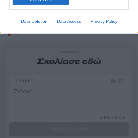
Άγιος Στυλιανός, διακοπή
ο Θανάσης Αυγερινός 
κυκλοφορίας στη Λαυρίου
προσέγγισε
Data Deletion
Data Access
Privacy Policy
Σχόλια
Σχολίασε εδώ
50 /50
2000 /2000
Υποβολή σχολίου