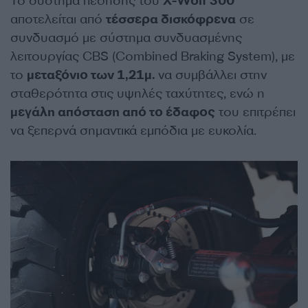
Το σύστημα πέδησης του
X-Wolf 300
αποτελείται από
τέσσερα δισκόφρενα
σε
συνδυασμό με σύστημα συνδυασμένης
λειτουργίας CBS (Combined Braking System), με
το
μεταξόνιο των 1,21μ.
να συμβάλλει στην
σταθερότητα στις υψηλές ταχύτητες, ενώ η
μεγάλη απόσταση από το έδαφος
του επιτρέπει
να ξεπερνά σημαντικά εμπόδια με ευκολία.