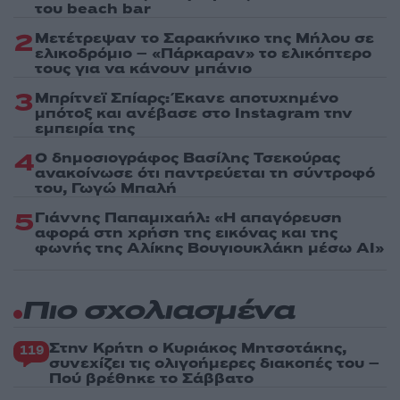
του beach bar
2
Μετέτρεψαν το Σαρακήνικο της Μήλου σε
ελικοδρόμιο – «Πάρκαραν» το ελικόπτερο
τους για να κάνουν μπάνιο
3
Μπρίτνεϊ Σπίαρς: Έκανε αποτυχημένο
μπότοξ και ανέβασε στο Instagram την
εμπειρία της
4
Ο δημοσιογράφος Βασίλης Τσεκούρας
ανακοίνωσε ότι παντρεύεται τη σύντροφό
του, Γωγώ Μπαλή
5
Γιάννης Παπαμιχαήλ: «Η απαγόρευση
αφορά στη χρήση της εικόνας και της
φωνής της Αλίκης Βουγιουκλάκη μέσω AI»
Πιο σχολιασμένα
Στην Κρήτη ο Κυριάκος Μητσοτάκης,
119
συνεχίζει τις ολιγοήμερες διακοπές του –
Πού βρέθηκε το Σάββατο