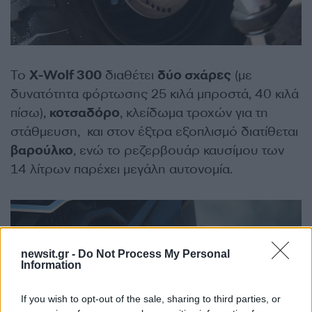
Το
X-Wolf 300
διαθέτει
δύο σχάρες
(με
δυνατότητα φόρτωσης 25 κιλά μπροστά, 40 κιλά
πίσω),
κοτσαδόρο
, κλείδωμα τροχών για τη
στάθμευση, και στον έξτρα εξοπλισμό διατίθεται
βαρούλκο
, ενώ το ρεζερβουάρ καυσίμου των
14 λίτρων παρέχει μεγάλη αυτονομία.
newsit.gr -
Do Not Process My Personal
Information
If you wish to opt-out of the sale, sharing to third parties, or