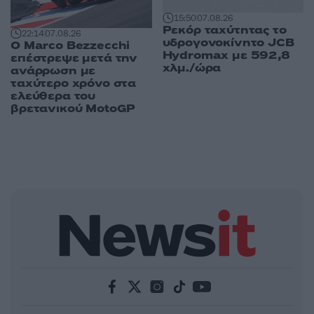
15:50
07.08.26
Ρεκόρ ταχύτητας το
22:14
07.08.26
υδρογονοκίνητο JCB
Ο Marco Bezzecchi
Hydromax με 592,8
επέστρεψε μετά την
χλμ./ώρα
ανάρρωση με
ταχύτερο χρόνο στα
ελεύθερα του
βρετανικού MotoGP