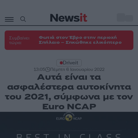
Μετάβαση
σε
o
33
περιεχόμενο
Φωτιά στον Έβρο στην περιοχή
Συμβαίνει
Σπήλαιο – Σηκώθηκε ελικόπτερο
τώρα:
Driveit
13:05
Πέμπτη 6 Ιανουαρίου 2022
Αυτά είναι τα
ασφαλέστερα αυτοκίνητα
του 2021, σύμφωνα με τον
Euro NCAP