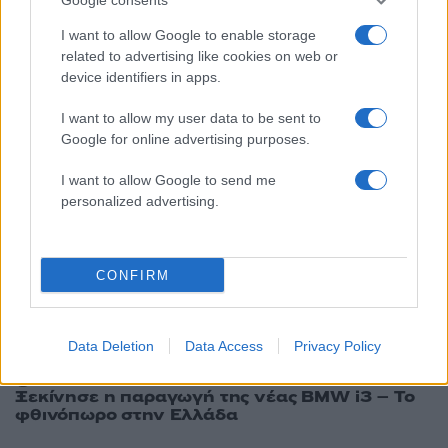
I want to allow Google to enable storage
related to advertising like cookies on web or
Driveit: Περισσότερα
device identifiers in apps.
άρθρα
I want to allow my user data to be sent to
Google for online advertising purposes.
I want to allow Google to send me
personalized advertising.
CONFIRM
Data Deletion
Data Access
Privacy Policy
12:12
09.08.26
Ξεκίνησε η παραγωγή της νέας BMW i3 – Το
φθινόπωρο στην Ελλάδα