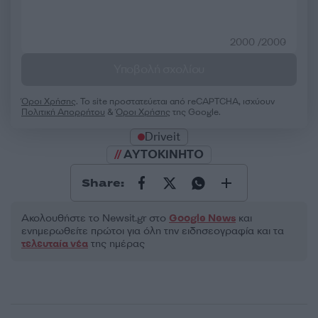
2000 /2000
Υποβολή σχολίου
Όροι Χρήσης
. Το site προστατεύεται από reCAPTCHA, ισχύουν
Πολιτική Απορρήτου
&
Όροι Χρήσης
της Google.
Driveit
AYTOKINHTO
Share:
Ακολουθήστε το Νewsit.gr στο
Google News
και
ενημερωθείτε πρώτοι για όλη την ειδησεογραφία και τα
τελευταία νέα
της ημέρας