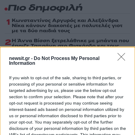
Πιο δημοφιλή
1
Κωνσταντίνος Αργυρός και Αλεξάνδρα
Νίκα κάνουν διακοπές με πολυτελές γιοτ
με τα δύο παιδιά τους
2
Η Άννα Βίσση ξετρελάθηκε με μπάντα που
έπαιζε Τσιτσάνη στο Φισκάρδο και τους
πρότεινε συνεργασία
newsit.gr -
Do Not Process My Personal
3
Θρήνος για τον Λιονέλ Μέσι – Πέθανε ο
Information
πατέρας του, Χόρχε
4
Ελίζαμπεθ Ελέτσι και Νεκτάριος Λεμονίδης
If you wish to opt-out of the sale, sharing to third parties, or
πήγαν στον Άγιο Νεκτάριο Βούλας για να
processing of your personal or sensitive information for
πάρουν την ευχή για τον γιο τους
targeted advertising by us, please use the below opt-out
5
Ηφαίστειο Σαντορίνης: Ένας 15χρονος που
section to confirm your selection. Please note that after your
δεν πρόλαβε να ξεφύγει από το τσουνάμι
opt-out request is processed you may continue seeing
μπορεί να αλλάξει τη χρονολογία της
interest-based ads based on personal information utilized by
προϊστορικής έκρηξης
us or personal information disclosed to third parties prior to
your opt-out. You may separately opt-out of the further
disclosure of your personal information by third parties on the
Πιο σχολιασμένα
IAB’s list of downstream participants. This information may