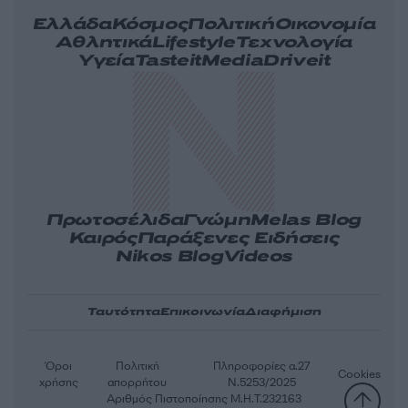
Ελλάδα
Κόσμος
Πολιτική
Οικονομία
Αθλητικά
Lifestyle
Τεχνολογία
Υγεία
Tasteit
Media
Driveit
Πρωτοσέλιδα
Γνώμη
Melas Blog
Καιρός
Παράξενες Ειδήσεις
Nikos Blog
Videos
Ταυτότητα
Επικοινωνία
Διαφήμιση
Όροι
Πολιτική
Πληροφορίες α.27
Cookies
χρήσης
απορρήτου
Ν.5253/2025
Αριθμός Πιστοποίησης Μ.Η.Τ.232163