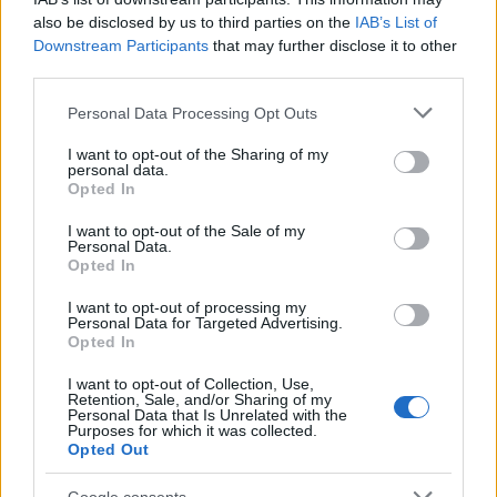
also be disclosed by us to third parties on the
IAB’s List of
Βγήκαν ξανά τα μαχαίρια στην Ελπίδα
98
Downstream Participants
that may further disclose it to other
για τη Δημοκρατία: «Καρυστιανού,
third parties.
Γρατσία και Γαλανός μετέτρεψαν το
κίνημα σε φοβικό αρχηγικό κόμμα»
Please note that this website/app uses one or more Google
Personal Data Processing Opt Outs
Απίστευτο κι όμως αληθινό -
services and may gather and store information including but
88
Aναστέλλονται τα τακτικά ραντεβού του
not limited to your visit or usage behaviour. You may click to
I want to opt-out of the Sharing of my
αγγειοχειρουργού του νοσοκομείου
personal data.
grant or deny consent to Google and its third-party tags to
Χανίων επειδή κλάπηκε το μηχανάκι του
Opted In
use your data for below specified purposes in below Google
γιατρού
consent section.
I want to opt-out of the Sale of my
Στην Κρήτη ο Κυριάκος Μητσοτάκης,
85
Personal Data.
συνεχίζει τις ολιγοήμερες διακοπές του –
Opted In
Πού βρέθηκε το Σάββατο
I want to opt-out of processing my
Το οικονομικό πρόγραμμα της ΕΛΑΣ που
79
Personal Data for Targeted Advertising.
θα παρουσιάσει ο Αλέξης Τσίπρας στη
Opted In
Θεσσαλονίκη: Σχέδιο τετραετίας
I want to opt-out of Collection, Use,
ΕΛΑΣ: Ο Αλέξης Δέδες ο πρώτος
73
Retention, Sale, and/or Sharing of my
υποψήφιος βουλευτής του κόμματος –
Personal Data that Is Unrelated with the
Από τα διοικητικά της ΑΕΚ στην πολιτική
Purposes for which it was collected.
σκηνή
Opted Out
Google consents