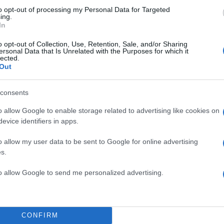
to opt-out of processing my Personal Data for Targeted
Πιο σχολι
ing.
In
α απολογηθεί την
Έφυγαν οι συνερ
184
o opt-out of Collection, Use, Retention, Sale, and/or Sharing
δήλωση όπως και
επόμενη μέρα γι
ersonal Data that Is Unrelated with the Purposes for which it
lected.
Canadair 515: Ο
131
Out
ίο με νεκρούς
αεροσκάφους που
 κατέγραψε τη
φωτιάς
consents
Βγήκαν ξανά τα 
73
 η σταρ του TikTok –
«Καρυστιανού, Γ
o allow Google to enable storage related to advertising like cookies on
φοβικό αρχηγικ
evice identifiers in apps.
Το πολωμένο μελ
59
για τον έναν χρόνο
και Βοιωτία: «Α
o allow my user data to be sent to Google for online advertising
αμαρά
χρόνων»
s.
Απίστευτο κι όμ
εωρηθούν δωρεές και
55
ραντεβού του αγ
to allow Google to send me personalized advertising.
νικές παροχές
επειδή κλάπηκε 
CONFIRM