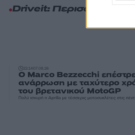
Driveit: Περισσότερα 
22:14
07.08.26
Ο Marco Bezzecchi επέστρ
ανάρρωση με ταχύτερο χρ
του βρετανικού MotoGP
Πολύ ισχυρή η Aprilia με τέσσερις μοτοσυκλέτες στις πέν