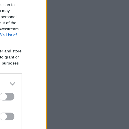
ection to
ou may
 personal
2000
out of the
 downstream
B’s List of
er and store
to grant or
ed purposes