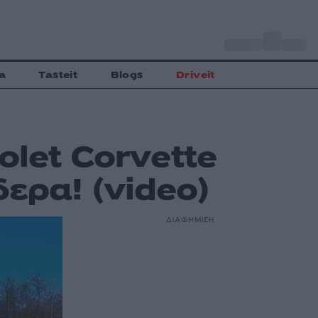
o
Αθήνα
27
C
a
Tasteit
Blogs
Driveit
let Corvette
ερα! (video)
ΔΙΑΦΗΜΙΣΗ