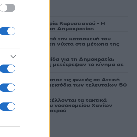
ασμένα
γάτες, μένει η Μαρία Καρυστιανού - Η
α την «Ελπίδα για τη Δημοκρατία»
ι πρώτες εικόνες από την κατασκευή του
 θα επιχειρεί και τη νύχτα στα μέτωπα της
μαχαίρια στην Ελπίδα για τη Δημοκρατία:
ρατσία και Γαλανός μετέτρεψαν το κίνημα σε
ό κόμμα»
τέμι που τροφοδότησε τις φωτιές σε Αττική
πό τα ισχυρότερα επεισόδια των τελευταίων 50
ως αληθινό - Aναστέλλονται τα τακτικά
γειοχειρουργού του νοσοκομείου Χανίων
το μηχανάκι του γιατρού