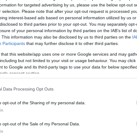
formation for targeted advertising by us, please use the below opt-out s
r selection. Please note that after your opt-out request is processed y
eing interest-based ads based on personal information utilized by us or
2000 /
disclosed to third parties prior to your opt-out. You may separately opt-
losure of your personal information by third parties on the IAB’s list of
Υποβολή σχολίου
. This information may also be disclosed by us to third parties on the
IA
Participants
that may further disclose it to other third parties.
ροστατεύεται από reCAPTCHA, ισχύουν
Πολιτική Απορρήτου
&
Όροι Χρήσης
της
 that this website/app uses one or more Google services and may gath
including but not limited to your visit or usage behaviour. You may click 
Driveit
 to Google and its third-party tags to use your data for below specifi
AYTOKINHTO
ogle consent section.
Share:
l Data Processing Opt Outs
θήστε το Νewsit.gr στο
Google News
και ενημερωθείτε
 για όλη την ειδησεογραφία και τα
τελευταία νέα
της
o opt-out of the Sharing of my personal data.
ς
In
o opt-out of the Sale of my Personal Data.
In