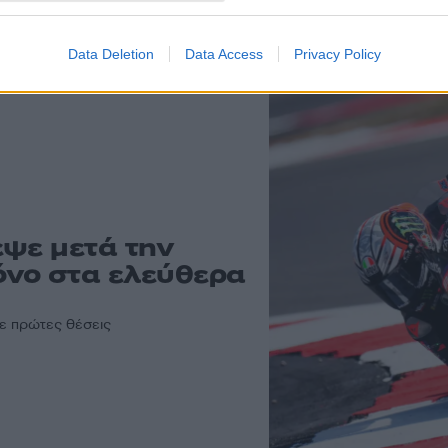
άρθρα
Data Deletion
Data Access
Privacy Policy
εψε μετά την
όνο στα ελεύθερα
τε πρώτες θέσεις