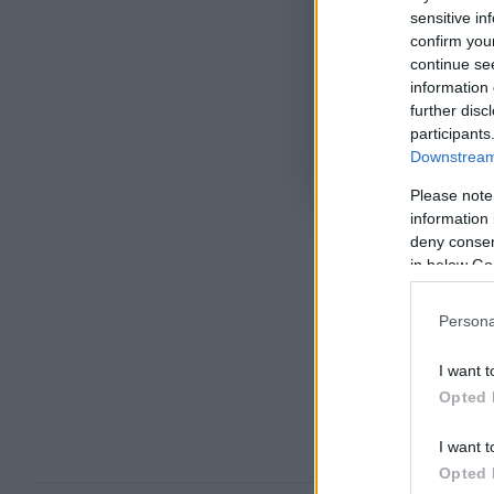
sensitive in
confirm you
continue se
information 
further disc
participants
Downstream 
Όροι Χρήσης
. Το site π
Google.
Please note
information 
deny consent
in below Go
Persona
Ακολου
πρώτοι
I want t
ημέρα
Opted 
I want t
Opted 