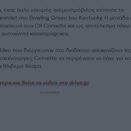
ρό, ένας πολύ ισχυρός ανεμοστρόβιλος χτύπησε το
vrolet στο Bowling Green του Kentucky. Η μονάδα ε
κατασκευή των C8 Corvette και ως αποτέλεσμα πάνω
 αυτοκίνητα καταστράφηκαν.
deo που διέρρευσαν στο διαδίκτυο απεικονίζουν τις
καίνουργιες Corvette να περιμένουν να πάνε για sc
 θλιβερό θέαμα.
ρα και δείτε το video στο drive.gr
ΔΙΑΦΗΜΙΣΗ