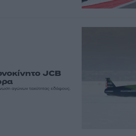
ονοκίνητο JCB
ώρα
γάνωση αγώνων ταχύτητας εδάφους.