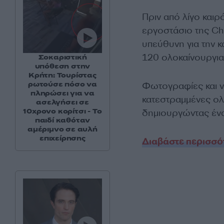
Πριν από λίγο και
εργοστάσιο της Che
υπεύθυνη για την 
120 ολοκαίνουργια
Σοκαριστική
υπόθεση στην
Κρήτη: Τουρίστας
ρωτούσε πόσο να
Φωτογραφίες και vi
πληρώσει για να
κατεστραμμένες ολο
ασελγήσει σε
10χρονο κορίτσι - Το
δημιουργώντας ένα
παιδί καθόταν
αμέριμνο σε αυλή
επιχείρησης
Διαβάστε περισσότε