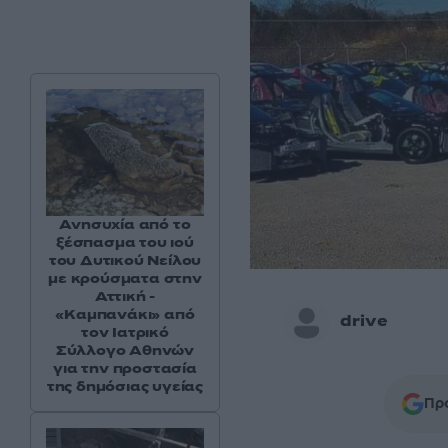
Ανησυχία από το
ξέσπασμα του ιού
του Δυτικού Νείλου
με κρούσματα στην
Αττική -
«Καμπανάκι» από
drive
τον Ιατρικό
Σύλλογο Αθηνών
για την προστασία
της δημόσιας υγείας
Προ