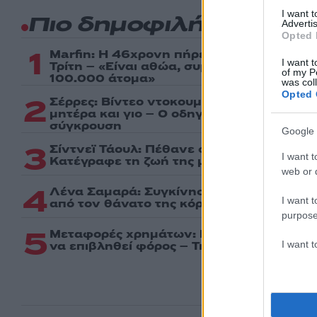
I want 
Πιο δημοφιλή
Advertis
Opted 
1
Marfin: Η 46χρονη πήρε προθεσμία για ν
I want t
Τρίτη – «Είναι αθώα, συμμετείχε στη δια
of my P
100.000 άτομα»
was col
Opted 
2
Σέρρες: Βίντεο ντοκουμέντο από το τροχα
μητέρα και γιο – Ο οδηγός του φορτηγού
σύγκρουση
Google 
3
Σίντνεϊ Τάουλ: Πέθανε σε ηλικία 26 ετών
I want t
Kατέγραφε τη ζωή της με τον καρκίνο
web or d
4
Λένα Σαμαρά: Συγκίνηση στο μνημόσυνο 
I want t
από τον θάνατο της κόρης του Αντώνη Σ
purpose
5
Μεταφορές χρημάτων: Πότε μπορεί να θ
I want 
να επιβληθεί φόρος – Τι ισχυεί για τις γο