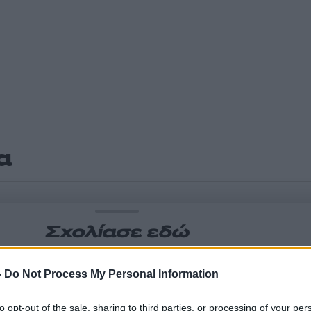
α
Σχολίασε εδώ
-
Do Not Process My Personal Information
50
to opt-out of the sale, sharing to third parties, or processing of your per