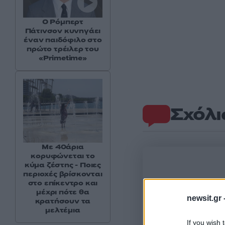
Ο Ρόμπερτ
Πάτινσον κυνηγάει
έναν παιδόφιλο στο
πρώτο τρέιλερ του
«Primetime»
Σχόλι
Με 40άρια
κορυφώνεται το
κύμα ζέστης - Ποιες
περιοχές βρίσκονται
στο επίκεντρο και
μέχρι πότε θα
newsit.gr 
κρατήσουν τα
μελτέμια
If you wish 