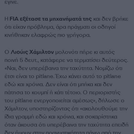
έγινε.
Η
FIA εξέτασε τα μηχανήματά της
και δεν βρήκε
ότι είχαν πρόβλημα, άρα πράγματι οι οδηγοί
κινήθηκαν ελαφρώς πιο γρήγορα.
Ο
Λιούις Χάμιλτον
μολονότι πήρε κι αυτός
ποινή 5 δευτ., κατάφερε να τερματίσει δεύτερος.
«Ναι, δεν υπερέβαινα την ταχύτητα. Νομίζω ότι
έτσι είναι το pitlane. Έχω κάνει αυτό το pitlane
εδώ και χρόνια. Δεν είναι ότι μπήκα και δεν
πάτησα το κουμπί ή κάτι τέτοιο. Ο περιοριστής
του pitlane ενεργοποιείται αμέσως», δήλωσε ο
Χάμιλτον, υποστηρίζοντας ότι «ακολουθούμε την
ίδια γραμμή εδώ και χρόνια, και σοκαρίστηκα
όταν άκουσα ότι υπερέβαινα την ταχύτητα επειδή
δεν ήμουν στην πραγματικότητα πάνω από την