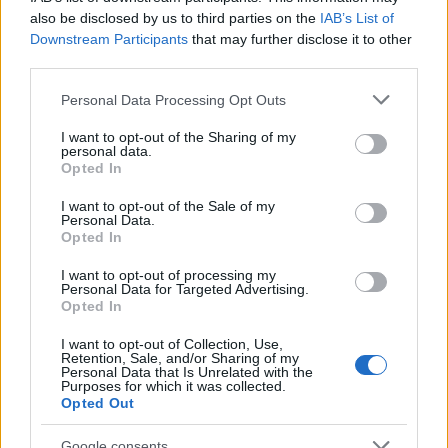
also be disclosed by us to third parties on the
IAB’s List of
Downstream Participants
that may further disclose it to other
third parties.
Please note that this website/app uses one or more Google
Personal Data Processing Opt Outs
services and may gather and store information including but
not limited to your visit or usage behaviour. You may click to
I want to opt-out of the Sharing of my
personal data.
grant or deny consent to Google and its third-party tags to
Opted In
use your data for below specified purposes in below Google
Αν τα χάσατε
consent section.
I want to opt-out of the Sale of my
Personal Data.
Opted In
I want to opt-out of processing my
Personal Data for Targeted Advertising.
Opted In
I want to opt-out of Collection, Use,
Retention, Sale, and/or Sharing of my
Personal Data that Is Unrelated with the
Purposes for which it was collected.
Opted Out
Τι είπαν οι τρεις πρώτοι του
Πρώτη νίκη του Antone
Grand Prix της F1 στο
στο Grand Prix της F1 
Μονακό και η βαθμολογία
Μονακό – Πέντε σερ
Google consents