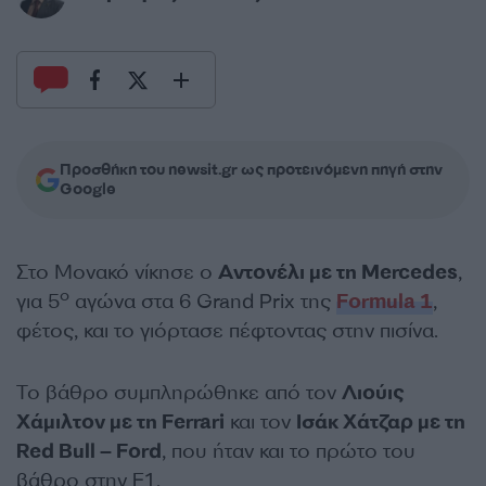
Προσθήκη του newsit.gr ως προτεινόμενη πηγή στην
Google
Στο Μονακό νίκησε ο
Αντονέλι με τη Mercedes
,
ο
για 5
αγώνα στα 6 Grand Prix της
Formula 1
,
φέτος, και το γιόρτασε πέφτοντας στην πισίνα.
Το βάθρο συμπληρώθηκε από τον
Λιούις
Χάμιλτον με τη Ferrari
και τον
Ισάκ Χάτζαρ με τη
Red Bull – Ford
, που ήταν και το πρώτο του
βάθρο στην F1.