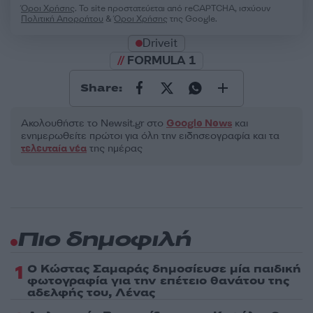
Όροι Χρήσης
. Το site προστατεύεται από reCAPTCHA, ισχύουν
Πολιτική Απορρήτου
&
Όροι Χρήσης
της Google.
Driveit
FORMULA 1
Share:
Ακολουθήστε το Νewsit.gr στο
Google News
και
ενημερωθείτε πρώτοι για όλη την ειδησεογραφία και τα
τελευταία νέα
της ημέρας
Πιο δημοφιλή
1
Ο Κώστας Σαμαράς δημοσίευσε μία παιδική
φωτογραφία για την επέτειο θανάτου της
αδελφής του, Λένας