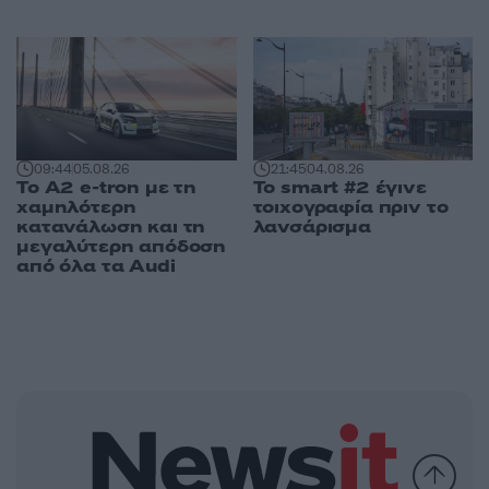
09:44
05.08.26
21:45
04.08.26
Το A2 e-tron με τη
Το smart #2 έγινε
χαμηλότερη
τοιχογραφία πριν το
κατανάλωση και τη
λανσάρισμα
μεγαλύτερη απόδοση
από όλα τα Audi