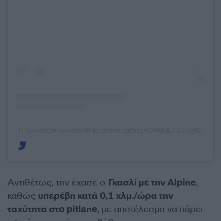
Η δημοσίευση κοινοποιήθηκε από το χρήστη FORMULA 1® (@f1)
Αντιθέτως, την έχασε ο
Γκασλί με την Alpine
,
καθώς
υπερέβη κατά 0,1 χλμ./ώρα την
ταχύτητα στο pitlane
, με αποτέλεσμα να πάρει