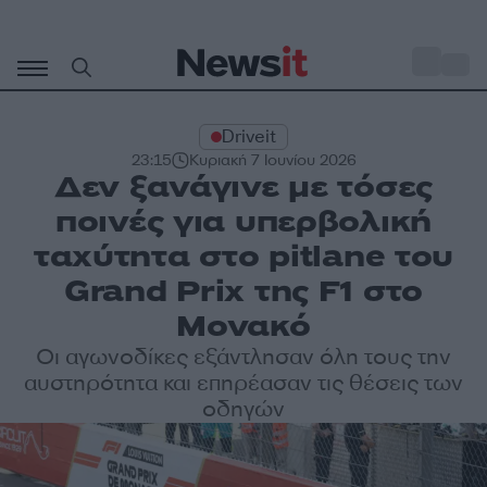
Μετάβαση
σε
o
30
περιεχόμενο
Driveit
23:15
Κυριακή 7 Ιουνίου 2026
Δεν ξανάγινε με τόσες
ποινές για υπερβολική
ταχύτητα στο pitlane του
Grand Prix της F1 στο
Μονακό
Οι αγωνοδίκες εξάντλησαν όλη τους την
αυστηρότητα και επηρέασαν τις θέσεις των
οδηγών