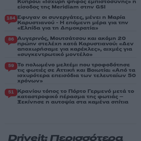
Κύπρου: «Ισχυρή ψήφος εμπιστοσύνης» η
είσοδος της Meridiam στην GSI
Έφυγαν οι συνεργάτες, μένει η Μαρία
184
Καρυστιανού - Η επόμενη μέρα για την
«Ελπίδα για τη Δημοκρατία»
Αυγερινός, Μουτσάτσου και ακόμη 20
86
πρώην στελέχη κατά Καρυστιανού: «Δεν
αποχωρήσαμε για καρέκλες», αιχμές για
«συγκεντρωτικό μοντέλο»
Το πολωμένο μελτέμι που τροφοδότησε
59
τις φωτιές σε Αττική και Βοιωτία: «Από τα
ισχυρότερα επεισόδια των τελευταίων 50
χρόνων»
Κρανίου τόπος το Πόρτο Γερμενό μετά το
51
καταστροφικό πέρασμα της φωτιάς –
Ξεκίνησε η αυτοψία στα καμένα σπίτια
Driveit: Περισσότερα