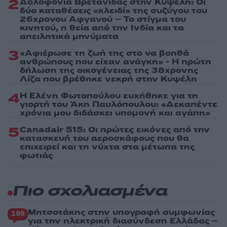
2
Δολοφονία Βρετανίδας στην Κυψέλη: Οι
δύο καταθέσεις «κλειδί» της συζύγου του
26χρονου Αφγανού – Το στίγμα του
κινητού, η θεία από την Ινδία και τα
απειλητικά μηνύματα
3
«Αφιέρωσε τη ζωή της στο να βοηθά
ανθρώπους που είχαν ανάγκη» - Η πρώτη
δήλωση της οικογένειας της 38χρονης
Λίζα που βρέθηκε νεκρή στην Κυψέλη
4
Η Ελένη Φωτοπούλου ευχήθηκε για τη
γιορτή του Άκη Παυλόπουλου: «Δεκαπέντε
χρόνια μου διδάσκει υπομονή και αγάπη»
5
Canadair 515: Οι πρώτες εικόνες από την
κατασκευή του αεροσκάφους που θα
επιχειρεί και τη νύχτα στα μέτωπα της
φωτιάς
Πιο σχολιασμένα
Μητσοτάκης στην υπογραφή συμφωνίας
198
για την ηλεκτρική διασύνδεση Ελλάδας –