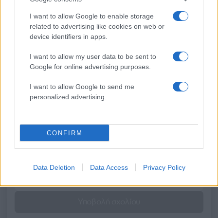
φέτος
I want to allow Google to enable storage
related to advertising like cookies on web or
Σχόλια
device identifiers in apps.
I want to allow my user data to be sent to
Google for online advertising purposes.
I want to allow Google to send me
Σχολίασε εδώ
personalized advertising.
50 /50
CONFIRM
Data Deletion
Data Access
Privacy Policy
2000 /2000
Υποβολή σχολίου