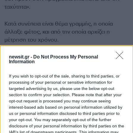
ταχύτητα».
Κατά συνέπεια είναι θέμα γραμμής, η οποία
άλλαξε φέτος, και από την οποία αρχίζει η
μέτρηση του χρόνου.
Ποινή πήρε και ο Πέρες με τη Cadillac
, επειδή
newsit.gr -
Do Not Process My Personal
Information
δεν είχε τη σωστή θέση στη δεύτερη εκκίνηση,
μετά τη διακοπή του αγώνα, με αποτέλεσμα
να
If you wish to opt-out of the sale, sharing to third parties, or
χάσει τον πρώτο βαθμό που είχε πάρει φέτος
,
processing of your personal or sensitive information for
η
με τη 10
θέση τερματισμού.
targeted advertising by us, please use the below opt-out
section to confirm your selection. Please note that after your
ΔΙΑΦΗΜΙΣΗ
opt-out request is processed you may continue seeing
interest-based ads based on personal information utilized by
us or personal information disclosed to third parties prior to
your opt-out. You may separately opt-out of the further
disclosure of your personal information by third parties on the
IAB’s list of downstream participants. This information may