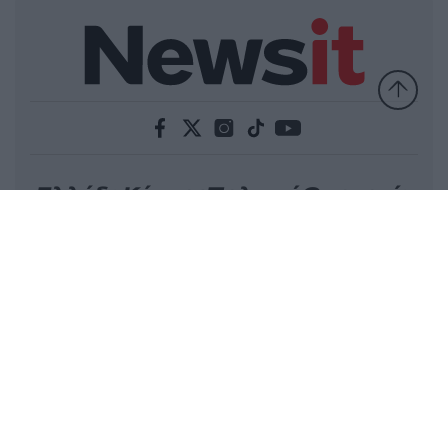
Ελλάδα
Κόσμος
Πολιτική
Οικονομία
Αθλητικά
Lifestyle
Τεχνολογία
Υγεία
Tasteit
Media
Driveit
Πρωτοσέλιδα
Γνώμη
Melas Blog
Καιρός
Παράξενες Ειδήσεις