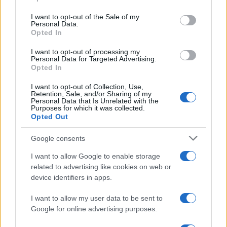
use your data for below specified purposes in below Google
Σχολίασε εδώ
consent section.
I want to opt-out of the Sale of my
Personal Data.
Opted In
50 /50
I want to opt-out of processing my
Personal Data for Targeted Advertising.
Opted In
I want to opt-out of Collection, Use,
Retention, Sale, and/or Sharing of my
Personal Data that Is Unrelated with the
2000 /2000
Purposes for which it was collected.
Opted Out
Υποβολή σχολίου
Google consents
Όροι Χρήσης
. Το site προστατεύεται από reCAPTCHA, ισχύουν
I want to allow Google to enable storage
Πολιτική Απορρήτου
&
Όροι Χρήσης
της Google.
related to advertising like cookies on web or
Driveit
device identifiers in apps.
FORMULA 1
I want to allow my user data to be sent to
Share:
Google for online advertising purposes.