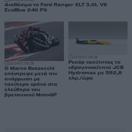
Διαθέσιμο το Ford Ranger XLT 3.0L V6
EcoBlue 240 PS
15:50
07.08.26
Ρεκόρ ταχύτητας το
22:14
07.08.26
υδρογονοκίνητο JCB
Ο Marco Bezzecchi
Hydromax με 592,8
επέστρεψε μετά την
χλμ./ώρα
ανάρρωση με
ταχύτερο χρόνο στα
ελεύθερα του
βρετανικού MotoGP