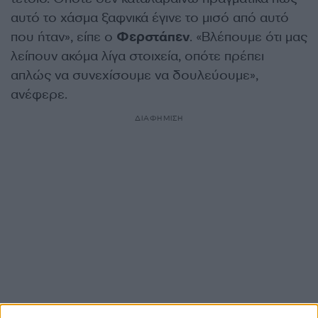
αυτό το χάσμα ξαφνικά έγινε το μισό από αυτό
που ήταν», είπε ο
Φερστάπεν
. «Βλέπουμε ότι μας
λείπουν ακόμα λίγα στοιχεία, οπότε πρέπει
απλώς να συνεχίσουμε να δουλεύουμε»,
ανέφερε.
ΔΙΑΦΗΜΙΣΗ