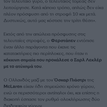
τον τελευταίο γύρο, ο τελευταίος τομέας δεν
λειτούργησε. Κατά κάποιο τρόπο, απλώς δεν είχα
πλέον πρόσφυση από τη στροφή 10 και μετά.
Δυστυχώς, αυτό μας κόστισε την τρίτη θέση».
Εκτός από την απώλεια πρόσφυσης στις
τελευταίες στροφές, ο
Φερστάπεν
εντόπισε
έναν άλλο παράγοντα που έκανε τις
κατατακτήριες πιο περίπλοκες, που ήταν η
κόκκινη σημαία που προκάλεσε ο Σαρλ Λεκλέρ
με το ατύχημά του
.
Ο Ολλανδός μαζί με τον
Όσκαρ Πιάστρι
της
McLaren
είχαν ήδη σημειώσει χρόνο γύρου,
ενώ οι περισσότεροι αντίπαλοι όχι, και επίσης η
διακοπή έσπασε τον ρυθμό ολοκλήρωσης δύο
διαδοχικών γύρων.