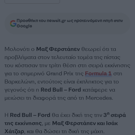
Προσθήκη του newsit.gr ως προτεινόμενη πηγή στην
Google
Μολονότι ο
Μαξ Φερστάπεν
θεωρεί ότι τα
προβλήματα στον τελευταίο τομέα της πίστας
του κόστισαν την τρίτη θέση στη σειρά εκκίνησης
για το σημερινό Grand Prix της
Formula 1
στη
Βαρκελώνη, εντούτοις είναι έκπληκτος για το
γεγονός ότι η
Red Bull – Ford
κατάφερε να
μειώσει τη διαφορά της από τη Mercedes.
η
Η
Red Bull – Ford
θα έχει δική της την
3
σειρά
της εκκίνησης
, με
Μαξ Φερστάπεν και Ισάκ
Χάτζαρ
, και θα δώσει τη δική της μάχη.