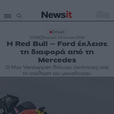
Μετάβαση
σε
o
33
περιεχόμενο
Driveit
10:09
Κυριακή 14 Ιουνίου 2026
Η Red Bull – Ford έκλεισε
τη διαφορά από τη
Mercedes
Ο Max Verstappen δήλωσε έκπληκτος από
τη απόδοση του μονοθεσίου