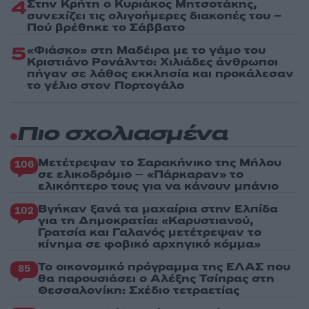
4
Στην Κρήτη ο Κυριάκος Μητσοτάκης,
συνεχίζει τις ολιγοήμερες διακοπές του –
Πού βρέθηκε το Σάββατο
5
«Φιάσκο» στη Μαδέιρα με το γάμο του
Κριστιάνο Ρονάλντο: Χιλιάδες άνθρωποι
πήγαν σε λάθος εκκλησία και προκάλεσαν
το γέλιο στον Πορτογάλο
Πιο σχολιασμένα
Μετέτρεψαν το Σαρακήνικο της Μήλου
106
σε ελικοδρόμιο – «Πάρκαραν» το
ελικόπτερο τους για να κάνουν μπάνιο
Βγήκαν ξανά τα μαχαίρια στην Ελπίδα
102
για τη Δημοκρατία: «Καρυστιανού,
Γρατσία και Γαλανός μετέτρεψαν το
κίνημα σε φοβικό αρχηγικό κόμμα»
Το οικονομικό πρόγραμμα της ΕΛΑΣ που
85
θα παρουσιάσει ο Αλέξης Τσίπρας στη
Θεσσαλονίκη: Σχέδιο τετραετίας