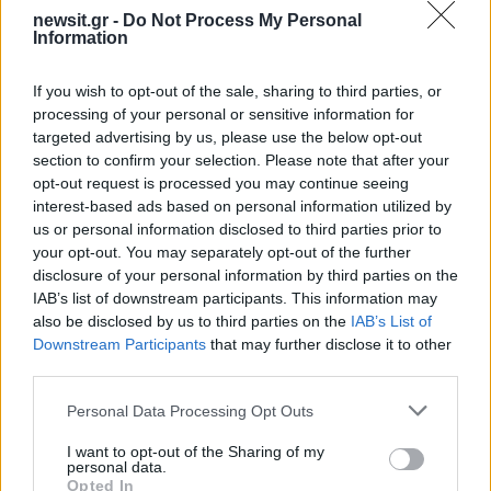
newsit.gr -
Do Not Process My Personal
Αν τα χάσατε
Information
If you wish to opt-out of the sale, sharing to third parties, or
processing of your personal or sensitive information for
targeted advertising by us, please use the below opt-out
section to confirm your selection. Please note that after your
opt-out request is processed you may continue seeing
interest-based ads based on personal information utilized by
us or personal information disclosed to third parties prior to
your opt-out. You may separately opt-out of the further
Τι είπαν οι τρεις πρώτοι στα
Pole position για τον Ru
disclosure of your personal information by third parties on the
τρομερά δοκιμαστικά της
στο Grand Prix της For
IAB’s list of downstream participants. This information may
Formula 1 στη Βαρκελώνη
1 στη Βαρκελώνη –
also be disclosed by us to third parties on the
IAB’s List of
Χτύπησε τη Ferrari ο Le
Downstream Participants
that may further disclose it to other
third parties.
Σχόλια
Please note that this website/app uses one or more Google
Personal Data Processing Opt Outs
services and may gather and store information including but
not limited to your visit or usage behaviour. You may click to
I want to opt-out of the Sharing of my
personal data.
grant or deny consent to Google and its third-party tags to
Opted In