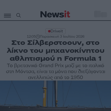
Μετάβαση
σε
o
32
περιεχόμενο
Driveit
12:05
Παρασκευή 3 Ιουλίου 2026
Στο Σίλβερστοουν, στο
λίκνο του μηχανοκίνητου
αθλητισμού η Formula 1
Το βρετανικό Grand Prix μαζί με το ιταλικό
στη Μόντσα, είναι τα μόνα που διεξάγονται
ανελλιπώς από το 1950