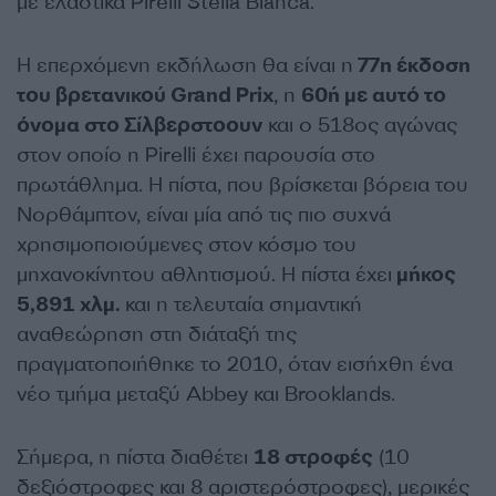
με ελαστικά Pirelli Stella Bianca.
Η επερχόμενη εκδήλωση θα είναι η
77η έκδοση
του βρετανικού Grand Prix
, η
60ή με αυτό το
όνομα στο Σίλβερστοουν
και ο 518ος αγώνας
στον οποίο η Pirelli έχει παρουσία στο
πρωτάθλημα. Η πίστα, που βρίσκεται βόρεια του
Νορθάμπτον, είναι μία από τις πιο συχνά
χρησιμοποιούμενες στον κόσμο του
μηχανοκίνητου αθλητισμού. Η πίστα έχει
μήκος
5,891 χλμ.
και η τελευταία σημαντική
αναθεώρηση στη διάταξή της
πραγματοποιήθηκε το 2010, όταν εισήχθη ένα
νέο τμήμα μεταξύ Abbey και Brooklands.
Σήμερα, η πίστα διαθέτει
18 στροφές
(10
δεξιόστροφες και 8 αριστερόστροφες), μερικές