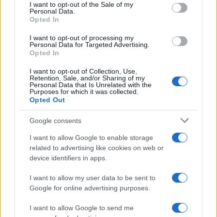
consent section.
I want to opt-out of the Sale of my
Personal Data.
Opted In
I want to opt-out of processing my
Personal Data for Targeted Advertising.
2000 /2000
Opted In
Υποβολή σχολίου
I want to opt-out of Collection, Use,
Retention, Sale, and/or Sharing of my
Personal Data that Is Unrelated with the
Purposes for which it was collected.
Όροι Χρήσης
. Το site προστατεύεται από reCAPTCHA, ισχύουν
Opted Out
Πολιτική Απορρήτου
&
Όροι Χρήσης
της Google.
Driveit
Google consents
FORMULA 1
I want to allow Google to enable storage
related to advertising like cookies on web or
Share:
device identifiers in apps.
Ακολουθήστε το Νewsit.gr στο
Google News
και
I want to allow my user data to be sent to
ενημερωθείτε πρώτοι για όλη την ειδησεογραφία και τα
Google for online advertising purposes.
τελευταία νέα
της ημέρας
I want to allow Google to send me