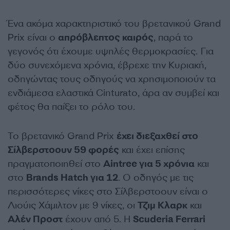
Ένα ακόμα χαρακτηριστικό του βρετανικού Grand
Prix είναι ο
απρόβλεπτος καιρός
, παρά το
γεγονός ότι έχουμε υψηλές θερμοκρασίες. Για
δύο συνεχόμενα χρόνια, έβρεχε την Κυριακή,
οδηγώντας τους οδηγούς να χρησιμοποιούν τα
ενδιάμεσα ελαστικά Cinturato, άρα αν συμβεί και
φέτος θα παίξει το ρόλο του.
Το βρετανικό Grand Prix
έχει διεξαχθεί στο
Σίλβερστοουν 59 φορές
και έχει επίσης
πραγματοποιηθεί στο
Aintree για 5 χρόνια
και
στο
Brands Hatch για 12
. Ο οδηγός με τις
περισσότερες νίκες στο Σίλβερστοουν είναι ο
Λιούις Χάμιλτον με 9 νίκες, οι
Τζιμ Κλαρκ
και
Αλέν Προστ
έχουν από 5. Η
Scuderia Ferrari