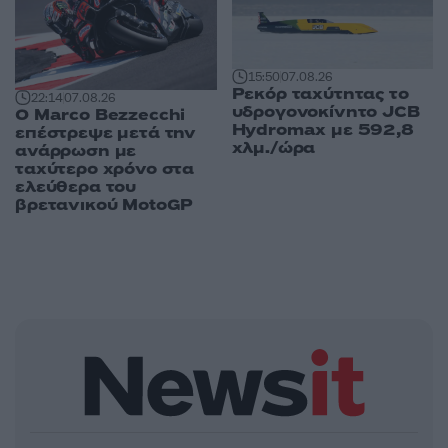
15:50
07.08.26
Ρεκόρ ταχύτητας το
22:14
07.08.26
υδρογονοκίνητο JCB
Ο Marco Bezzecchi
Hydromax με 592,8
επέστρεψε μετά την
χλμ./ώρα
ανάρρωση με
ταχύτερο χρόνο στα
ελεύθερα του
βρετανικού MotoGP