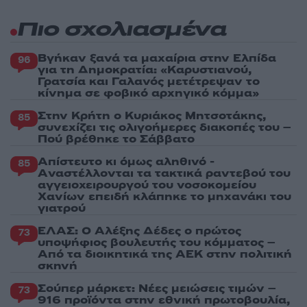
Πιο σχολιασμένα
Βγήκαν ξανά τα μαχαίρια στην Ελπίδα
96
για τη Δημοκρατία: «Καρυστιανού,
Γρατσία και Γαλανός μετέτρεψαν το
κίνημα σε φοβικό αρχηγικό κόμμα»
Στην Κρήτη ο Κυριάκος Μητσοτάκης,
85
συνεχίζει τις ολιγοήμερες διακοπές του –
Πού βρέθηκε το Σάββατο
Απίστευτο κι όμως αληθινό -
85
Aναστέλλονται τα τακτικά ραντεβού του
αγγειοχειρουργού του νοσοκομείου
Χανίων επειδή κλάπηκε το μηχανάκι του
γιατρού
ΕΛΑΣ: Ο Αλέξης Δέδες ο πρώτος
73
υποψήφιος βουλευτής του κόμματος –
Από τα διοικητικά της ΑΕΚ στην πολιτική
σκηνή
Σούπερ μάρκετ: Νέες μειώσεις τιμών –
73
916 προϊόντα στην εθνική πρωτοβουλία,