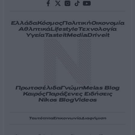
Ελλάδα
Κόσμος
Πολιτική
Οικονομία
Αθλητικά
Lifestyle
Τεχνολογία
Υγεία
Tasteit
Media
Driveit
Πρωτοσέλιδα
Γνώμη
Melas Blog
Καιρός
Παράξενες Ειδήσεις
Nikos Blog
Videos
Ταυτότητα
Επικοινωνία
Διαφήμιση