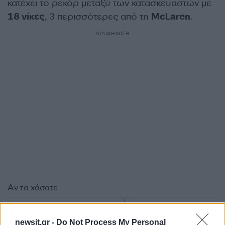
κατέχει το ρεκόρ μεταξύ των κατασκευαστών με
18 νίκες
, 3 περισσότερες από τη
McLaren
.
ΔΙΑΦΗΜΙΣΗ
Αν τα χάσατε
newsit.gr -
Do Not Process My Personal