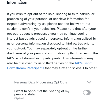
Information
If you wish to opt-out of the sale, sharing to third parties, or
processing of your personal or sensitive information for
targeted advertising by us, please use the below opt-out
section to confirm your selection. Please note that after your
Οι πιλότοι της Formula 1 θα
Πραγματικό, 0% επιτό
opt-out request is processed you may continue seeing
οδηγήσουν LEGO minicars
για 48 μήνες προσφέρε
interest-based ads based on personal information utilized by
πριν το βρετανικό Grand
Volvo και χαμηλές μηνι
us or personal information disclosed to third parties prior to
Prix
δόσεις
your opt-out. You may separately opt-out of the further
disclosure of your personal information by third parties on the
IAB’s list of downstream participants. This information may
Σχόλια
also be disclosed by us to third parties on the
IAB’s List of
Downstream Participants
that may further disclose it to other
third parties.
Please note that this website/app uses one or more Google
Personal Data Processing Opt Outs
services and may gather and store information including but
Σχολίασε εδώ
not limited to your visit or usage behaviour. You may click to
I want to opt-out of the Sharing of my
personal data.
grant or deny consent to Google and its third-party tags to
Opted In
use your data for below specified purposes in below Google
50 /50