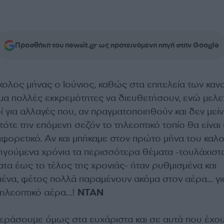
Προσθήκη του newsit.gr ως προτεινόμενη πηγή στην Google
ολος μήνας ο Ιούνιος, καθώς στα επιτελεία των καν
μα πολλές εκκρεμότητες να διευθετήσουν, ενώ μελε
ί για αλλαγές που, αν πραγματοποιηθούν και δεν μεί
τότε την επόμενη σεζόν το τηλεοπτικό τοπίο θα είναι 
αφορετικό. Αν και μπήκαμε στον πρώτο μήνα του καλο
οηγούμενα χρόνια τα περισσότερα θέματα -τουλάχιστο
τα έως το τέλος της χρονιάς- ήταν ρυθμισμένα και
μένα, φέτος πολλά παραμένουν ακόμα στον αέρα… γι
τηλεοπτικό αέρα…!
ΝΤΑΝ
εράσουμε όμως στα ευχάριστα και σε αυτά που έχου