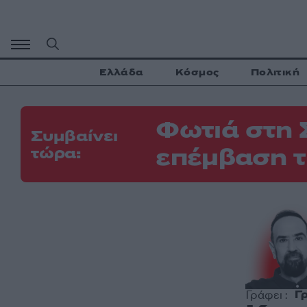
Μετάβαση
σε
περιεχόμενο
Ελλάδα
Κόσμος
Πολιτική
Φωτιά στη 
Συμβαίνει
επέμβαση τ
τώρα:
Γ
Γράφει :