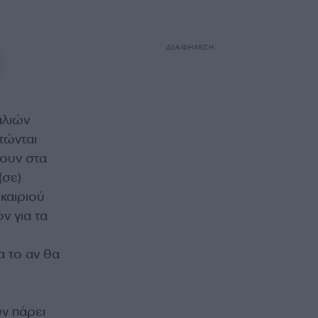
ΔΙΑΦΗΜΙΣΗ
αλιών
τώνται
νουν στα
(σε)
καιριού
ν για τα
α το αν θα
ν πάρει