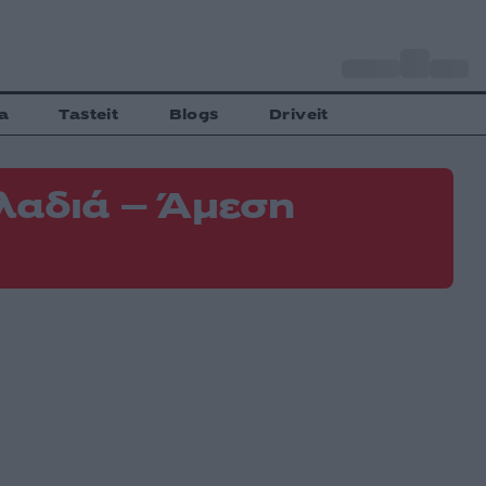
o
Αθήνα
31
C
a
Tasteit
Blogs
Driveit
λαδιά – Άμεση