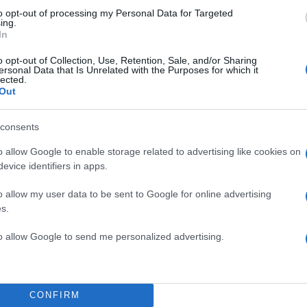
αι πριν και μετά το δελτίο ειδήσεων, οπότε δεν έχ
to opt-out of processing my Personal Data for Targeted
ing.
λο Αδερφό». Βέβαια, επειδή οι σειρές θα ολοκληρώ
In
 10, καλό είναι να έχουν τα… ξεσκονόπανα έτοιμα!
Ν
o opt-out of Collection, Use, Retention, Sale, and/or Sharing
ersonal Data that Is Unrelated with the Purposes for which it
lected.
χίζονται τα γυρίσματα του Greece’s Next Top Model,
Out
ι συνεχίζονται κι οι επαφές της ΕΡΤ με τη Μπέττυ Μ
ης δημόσιας τηλεόρασης να παρουσιάσει βραδινό 
consents
 από το τραπέζι, ενώ από την άλλη στο STAR είναι α
o allow Google to enable storage related to advertising like cookies on
ι για το τι θα κάνουν τη νέα χρονιά και αν θα συνεχ
evice identifiers in apps.
 με την παρουσιάστρια μετά το τέλος του ριάλιτι μό
ν η Μαγγίρα προχωρήσει σε συμφωνία με τη δημόσι
o allow my user data to be sent to Google for online advertising
s.
, τότε στο ραδιομέγαρο θα πρέπει να περιμένουν να
εί η προβολή του GNTM, οπότε, αν προχωρήσει η
to allow Google to send me personalized advertising.
α, θα βρεθεί στη συχνότητα της ΕΡΤ μετά την
νιά.
ΝΤΑΝ
CONFIRM
νουμε με κουίζ: η συνάντηση που έγινε στις αρχές τη