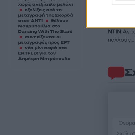
χωρίς ανεξίτηλο μελάνι
εβδομάδας
εξελίξεις από τη
αλλαγή πο
μεταγραφή της Σκορδά
στον ΑΝΤ1
θέλουν
Μακρυπούλια στο
ΝΤΙΝ
Αν τ
Dancing With The Stars
συνεχίζονται οι
πολλούς…
μεταγραφές προς ΕΡΤ
νέα μίνι σειρά στο
ERTFLIX για τον
Δημήτρη Μητρόπουλο
Σ