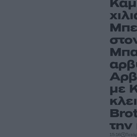
Καμ
χιλ
Μπε
στο
Μπα
αρβ
Αρβ
με 
κλει
Bro
την
15:16
Τετάρ