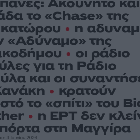
πάνες: Ακούνητο και
ιάδα το «Chase» της
κατώρου
η αδυναμ
ν «Αδύναμο» της
κοδήμου
οι ράδιο
ύλες για τη Ράδιο
ύλα και οι συναντήσ
Κανάκη
κρατούν
στό το «σπίτι» του Bi
ther
η ΕΡΤ δεν κλεί
 πόρτα στη Μαγγίρα
τη 3 Ιουνίου 2026