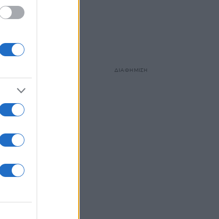
ουν ανάγκη
νονται
ΤΑΝ
 αλλά
αγγίρα. Η
ΔΙΑΦΗΜΙΣΗ
σόου δεν
κόμα…
ίσουν τη
δας.
α
ς