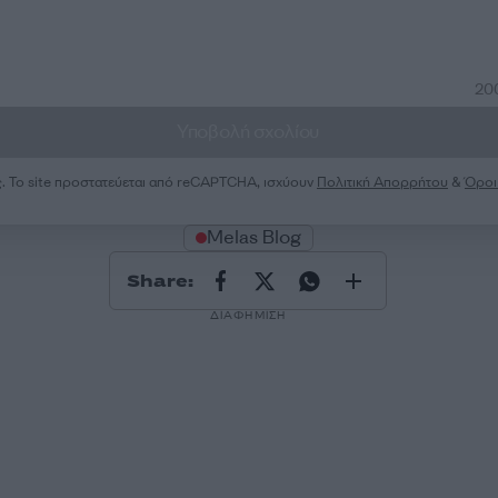
20
Υποβολή σχολίου
ς
. Το site προστατεύεται από reCAPTCHA, ισχύουν
Πολιτική Απορρήτου
&
Όροι
Melas Blog
Share:
ΔΙΑΦΗΜΙΣΗ