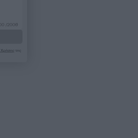
00 /2000
 Χρήσης
της