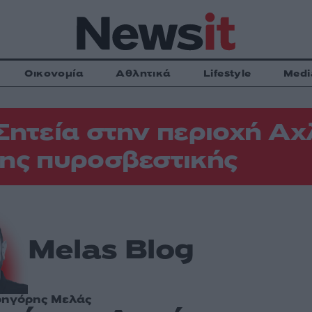
Οικονομία
Αθλητικά
Lifestyle
Medi
Σητεία στην περιοχή Αχ
ης πυροσβεστικής
Melas Blog
ρηγόρης Μελάς