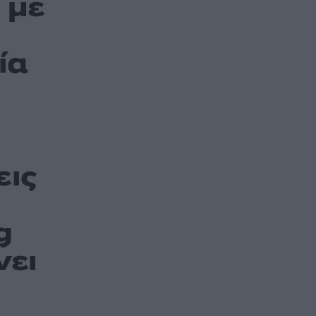
 με
ία
εις
g
νει