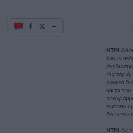
ΝΤΙΝ
Δύσκ
έχουν ακό
σχεδιασμο
συρτάρια, 
αρκετά δι
και τα πρ
προγράμμα
τακτοποιη
δουν τον 
ΝΤΙΝ
Ας π