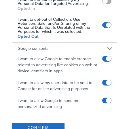
Personal Data for Targeted Advertising.
Opted In
Τουλάχιστον πέντε ληστείες
I want to opt-out of Collection, Use,
Retention, Sale, and/or Sharing of my
Personal Data that Is Unrelated with the
Από την προανακριτική έρευνα, εξιχνιάστηκαν
Purposes for which it was collected.
μέχρι στιγμής πέντε ληστείες σε βάρος εννέα
Opted Out
ανηλίκων, ηλικίας 13 έως 16 ετών, με κύριο
Google consents
τομέα δράσης τους, αθλητικό χώρο στην
I want to allow Google to enable storage
Ηλιούπολη.
related to advertising like cookies on web or
device identifiers in apps.
Στην κατοχή τους βρέθηκαν και κατασχέθηκαν
I want to allow my user data to be sent to
αναδιπλούμενοι σουγιάδες και πεταλούδα και
Google for online advertising purposes.
στις οικίες τους αφαιρεθέντα κινητά τηλέφωνα
και ρουχισμός που φορούσαν κατά τη διάπραξη
I want to allow Google to send me
personalized advertising.
των ληστειών.
Οι συλληφθέντες οδηγήθηκαν στον κ.
CONFIRM