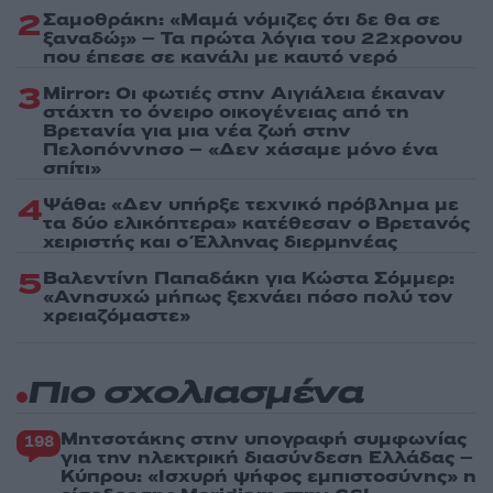
2
Σαμοθράκη: «Μαμά νόμιζες ότι δε θα σε
ξαναδώ;» – Τα πρώτα λόγια του 22χρονου
που έπεσε σε κανάλι με καυτό νερό
3
Mirror: Οι φωτιές στην Αιγιάλεια έκαναν
στάχτη το όνειρο οικογένειας από τη
Βρετανία για μια νέα ζωή στην
Πελοπόννησο – «Δεν χάσαμε μόνο ένα
σπίτι»
4
Ψάθα: «Δεν υπήρξε τεχνικό πρόβλημα με
τα δύο ελικόπτερα» κατέθεσαν ο Βρετανός
χειριστής και ο Έλληνας διερμηνέας
5
Βαλεντίνη Παπαδάκη για Κώστα Σόμμερ:
«Ανησυχώ μήπως ξεχνάει πόσο πολύ τον
χρειαζόμαστε»
Πιο σχολιασμένα
Μητσοτάκης στην υπογραφή συμφωνίας
198
για την ηλεκτρική διασύνδεση Ελλάδας –
Κύπρου: «Ισχυρή ψήφος εμπιστοσύνης» η