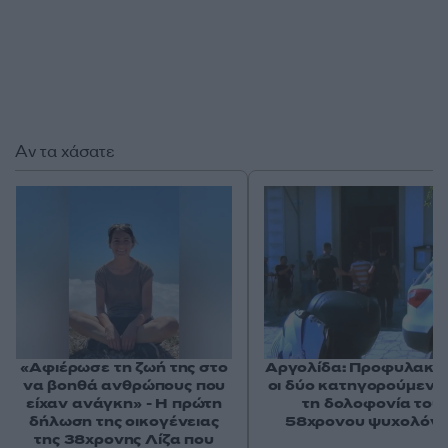
Αν τα χάσατε
«Αφιέρωσε τη ζωή της στο
Αργολίδα: Προφυλακισ
να βοηθά ανθρώπους που
οι δύο κατηγορούμενοι
είχαν ανάγκη» - Η πρώτη
τη δολοφονία του
δήλωση της οικογένειας
58χρονου ψυχολόγ
της 38χρονης Λίζα που