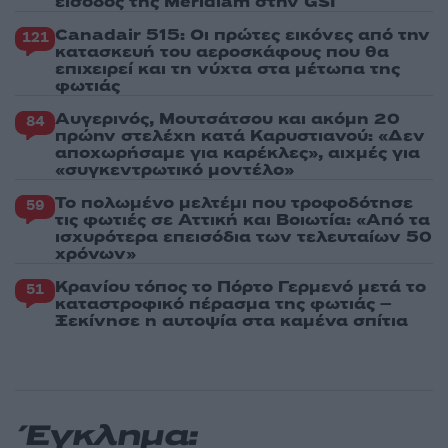
είσοδος της Meridiam στην GSI
Canadair 515: Οι πρώτες εικόνες από την
121
κατασκευή του αεροσκάφους που θα
επιχειρεί και τη νύχτα στα μέτωπα της
φωτιάς
Αυγερινός, Μουτσάτσου και ακόμη 20
84
πρώην στελέχη κατά Καρυστιανού: «Δεν
αποχωρήσαμε για καρέκλες», αιχμές για
«συγκεντρωτικό μοντέλο»
Το πολωμένο μελτέμι που τροφοδότησε
59
τις φωτιές σε Αττική και Βοιωτία: «Από τα
ισχυρότερα επεισόδια των τελευταίων 50
χρόνων»
Κρανίου τόπος το Πόρτο Γερμενό μετά το
51
καταστροφικό πέρασμα της φωτιάς –
Ξεκίνησε η αυτοψία στα καμένα σπίτια
Έγκλημα: