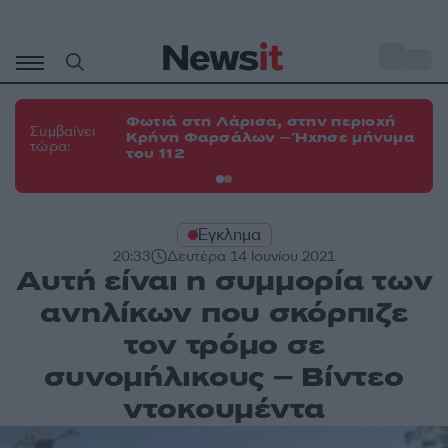
Μετάβαση
σε
o
34
περιεχόμενο
Φωτιά στη Λάρισα, στην περιοχή
Φω
Συμβαίνει
Κρήνη Φαρσάλων – Ήχησε μήνυμα
Κο
τώρα:
του 112
α
Έγκλημα
20:33
Δευτέρα 14 Ιουνίου 2021
Αυτή είναι η συμμορία των
ανηλίκων που σκόρπιζε
τον τρόμο σε
συνομήλικους – Βίντεο
ντοκουμέντα