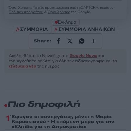
Όροι Χρήσης
. Το site προστατεύεται από reCAPTCHA, ισχύουν
Πολιτική Απορρήτου
&
Όροι Χρήσης
της Google.
Έγκλημα
ΣΥΜΜΟΡΙΑ
ΣΥΜΜΟΡΙΑ ΑΝΗΛΙΚΩΝ
Share:
Ακολουθήστε το Νewsit.gr στο
Google News
και
ενημερωθείτε πρώτοι για όλη την ειδησεογραφία και τα
τελευταία νέα
της ημέρας
Πιο δημοφιλή
1
Έφυγαν οι συνεργάτες, μένει η Μαρία
Καρυστιανού - Η επόμενη μέρα για την
«Ελπίδα για τη Δημοκρατία»