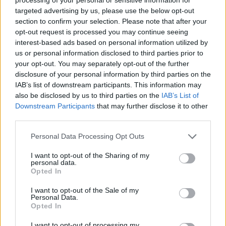
targeted advertising by us, please use the below opt-out
section to confirm your selection. Please note that after your
opt-out request is processed you may continue seeing
interest-based ads based on personal information utilized by
Όσον αφορά τον τρόπο δράσης, τα μέλη της
us or personal information disclosed to third parties prior to
συμμορίας κινούνταν πεζή κατά τις βραδινές
your opt-out. You may separately opt-out of the further
ώρες αναζητώντας τα υποψήφια θύματά τους, τα
disclosure of your personal information by third parties on the
IAB’s list of downstream participants. This information may
οποία φρόντιζαν να είναι ανήλικοι μικρής
also be disclosed by us to third parties on the
IAB’s List of
σωματικής διάπλασης.
Downstream Participants
that may further disclose it to other
third parties.
Τους προσέγγιζαν και με την απειλή μαχαιριών,
Please note that this website/app uses one or more Google
Personal Data Processing Opt Outs
καθώς και με την άσκηση σωματικής βίας, τους
services and may gather and store information including but
not limited to your visit or usage behaviour. You may click to
I want to opt-out of the Sharing of my
αφαιρούσαν χρηματικά ποσά, συσκευές κινητών
personal data.
grant or deny consent to Google and its third-party tags to
τηλεφώνων και άλλα αντικείμενα τα οποία
Opted In
use your data for below specified purposes in below Google
διοχέτευαν σε άγνωστους αλλοδαπούς στο
consent section.
I want to opt-out of the Sale of my
κέντρο της Αθήνας, αποκομίζοντας οικονομικά
Personal Data.
Opted In
οφέλη.
I want to opt-out of processing my