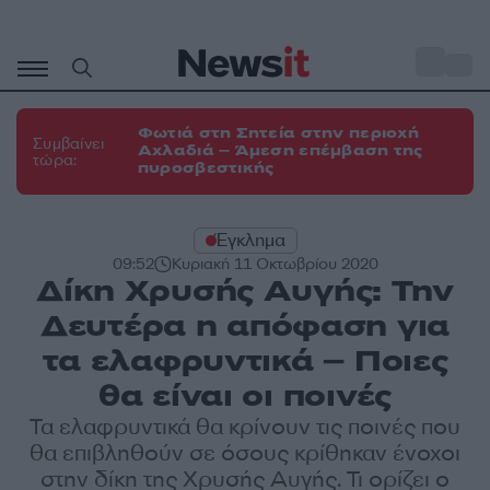
Μετάβαση
σε
o
31
περιεχόμενο
Φωτιά στη Σητεία στην περιοχή
Συμβαίνει
Αχλαδιά – Άμεση επέμβαση της
τώρα:
πυροσβεστικής
Έγκλημα
09:52
Κυριακή 11 Οκτωβρίου 2020
Δίκη Χρυσής Αυγής: Την
Δευτέρα η απόφαση για
τα ελαφρυντικά – Ποιες
θα είναι οι ποινές
Τα ελαφρυντικά θα κρίνουν τις ποινές που
θα επιβληθούν σε όσους κρίθηκαν ένοχοι
στην δίκη της Χρυσής Αυγής. Τι ορίζει ο