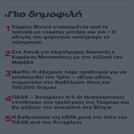
Πιο δημοφιλή
1
Σέρρες: Βίντεο ντοκουμέντο από το
τροχαίο με νεκρούς μητέρα και γιο – Ο
οδηγός του φορτηγού κατέγραψε τη
σύγκρουση
2
Στα Χανιά για ολιγοήμερες διακοπές ο
Κυριάκος Μητσοτάκης με την σύζυγό του
Μαρέβα
3
Marfin: Η 46χρονη πήρε προθεσμία για να
απολογηθεί την Τρίτη – «Είναι αθώα,
συμμετείχε στη διαδήλωση όπως και
100.000 άτομα»
4
ΠΑΟΚ – Άντερλεχτ 0-1: Οι Θεσσαλονικείς
ηττήθηκαν στο τρελό ματς της Τούμπας και
θα ψάξουν την ανατροπή στο Βέλγιο
5
Η βαθμολογία της UEFA μετά την ήττα του
ΠΑΟΚ από την Άντερλεχτ