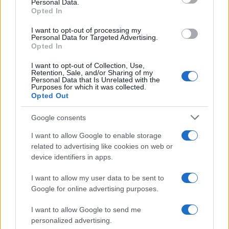
Personal Data.
Opted In
Η απόφαση επί των ποινών πιθανότατα θα
I want to opt-out of processing my
Personal Data for Targeted Advertising.
ληφθεί την Τρίτη οπότε είναι πιθανό να εξεταστεί
Opted In
και το επόμενο κρίσιμο ζήτημα που αφορά το αν
θα έχει ή όχι ανασταλτική δύναμη η έφεση. Αν
I want to opt-out of Collection, Use,
Retention, Sale, and/or Sharing of my
δηλαδή θα τεθεί και για ποιους καταδικασθέντες
Personal Data that Is Unrelated with the
Purposes for which it was collected.
θέμα κράτησης στην φυλακή.
Opted Out
Google consents
Εφόσον το δικαστήριο δεν χορηγήσει
I want to allow Google to enable storage
ανασταλτικό αποτέλεσμα στην έφεση , εκδίδει
related to advertising like cookies on web or
απόσπασμα της απόφασης του για κάθε
device identifiers in apps.
καταδισκασθέντα που πρέπει να οδηγηθεί
I want to allow my user data to be sent to
Google for online advertising purposes.
Πηγή: ΑΠΕ-ΜΠΕ
I want to allow Google to send me
ΔΙΑΦΗΜΙΣΗ
personalized advertising.