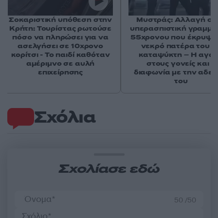
Σοκαριστική υπόθεση στην
Μυστράς: Αλλαγή στ
Κρήτη: Τουρίστας ρωτούσε
υπερασπιστική γραμμή
πόσο να πληρώσει για να
55χρονου που έκρυψε
ασελγήσει σε 10χρονο
νεκρό πατέρα του σ
κορίτσι - Το παιδί καθόταν
καταψύκτη – Η αγά
αμέριμνο σε αυλή
στους γονείς και η
επιχείρησης
διαφωνία με την αδε
του
Σχόλια
Σχολίασε εδώ
50 /50