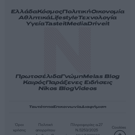
Ελλάδα
Κόσμος
Πολιτική
Οικονομία
Αθλητικά
Lifestyle
Τεχνολογία
Υγεία
Tasteit
Media
Driveit
Πρωτοσέλιδα
Γνώμη
Melas Blog
Καιρός
Παράξενες Ειδήσεις
Nikos Blog
Videos
Ταυτότητα
Επικοινωνία
Διαφήμιση
Όροι
Πολιτική
Πληροφορίες α.27
Cookies
χρήσης
απορρήτου
Ν.5253/2025