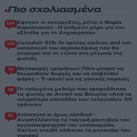
Πιο σχολιασμένα
Έφυγαν οι συνεργάτες, μένει η Μαρία
184
Καρυστιανού - Η επόμενη μέρα για την
«Ελπίδα για τη Δημοκρατία»
Canadair 515: Οι πρώτες εικόνες από την
131
κατασκευή του αεροσκάφους που θα
επιχειρεί και τη νύχτα στα μέτωπα της
φωτιάς
Μεταφορές χρημάτων: Πότε μπορεί να
70
θεωρηθούν δωρεές και να επιβληθεί
φόρος – Τι ισχυεί για τις γονικές παροχές
Το πολωμένο μελτέμι που τροφοδότησε
59
τις φωτιές σε Αττική και Βοιωτία: «Από τα
ισχυρότερα επεισόδια των τελευταίων 50
χρόνων»
Απίστευτο κι όμως αληθινό -
52
Aναστέλλονται τα τακτικά ραντεβού του
αγγειοχειρουργού του νοσοκομείου
Χανίων επειδή κλάπηκε το μηχανάκι του
γιατρού