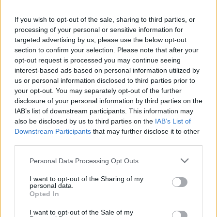
Η εκφώνηση της απόφασης του δικαστηρίου για
το αν συντρέχουν ή όχι λόγοι αναγνώρισης
If you wish to opt-out of the sale, sharing to third parties, or
ελαφρυντικών, οδηγεί τη διαδικασία στην
processing of your personal or sensitive information for
επόμενη φάση .
targeted advertising by us, please use the below opt-out
section to confirm your selection. Please note that after your
opt-out request is processed you may continue seeing
Αμέσως μετά λαμβάνει τον λόγο η Εισαγγελέας
interest-based ads based on personal information utilized by
η οποία υποβάλει την πρόταση της επί των
us or personal information disclosed to third parties prior to
your opt-out. You may separately opt-out of the further
ποινών και ακολουθούν οι αγορεύσεις των
disclosure of your personal information by third parties on the
συνηγόρων υπεράσπισης.
IAB’s list of downstream participants. This information may
also be disclosed by us to third parties on the
IAB’s List of
Downstream Participants
that may further disclose it to other
Την Δευτέρα αναμένεται πως η διαδικασία δεν
third parties.
θα προχωρήσει στην ανακοίνωση των ποινών.
Please note that this website/app uses one or more Google
Personal Data Processing Opt Outs
services and may gather and store information including but
Σύμφωνα με ανακοίνωση που εξέδωσε ο
not limited to your visit or usage behaviour. You may click to
I want to opt-out of the Sharing of my
personal data.
ευρωβουλευτής, ένοχος για διεύθυνση
grant or deny consent to Google and its third-party tags to
Opted In
εγκληματικής οργάνωσης, Γιάννης Λαγός θα
use your data for below specified purposes in below Google
consent section.
προσέλθει τη Δευτέρα στο δικαστήριο.
I want to opt-out of the Sale of my