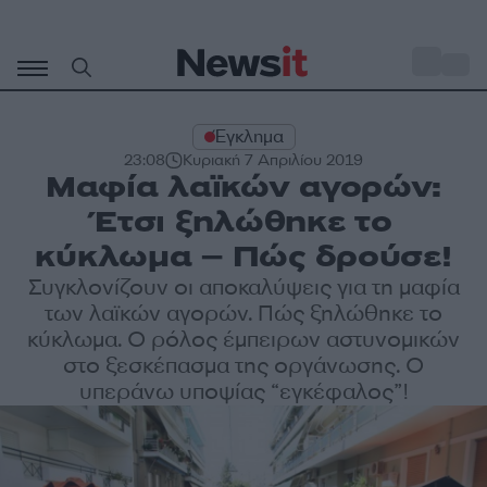
Μετάβαση
σε
o
35
περιεχόμενο
Έγκλημα
23:08
Κυριακή 7 Απριλίου 2019
Μαφία λαϊκών αγορών:
Έτσι ξηλώθηκε το
κύκλωμα – Πώς δρούσε!
Συγκλονίζουν οι αποκαλύψεις για τη μαφία
των λαϊκών αγορών. Πώς ξηλώθηκε το
κύκλωμα. Ο ρόλος έμπειρων αστυνομικών
στο ξεσκέπασμα της οργάνωσης. Ο
υπεράνω υποψίας “εγκέφαλος”!