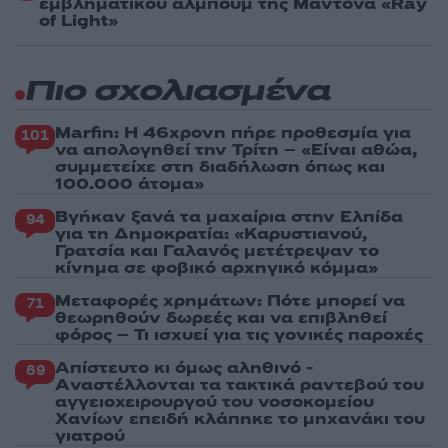
εμβληματικού άλμπουμ της Μαντόνα «Ray
of Light»
Πιο σχολιασμένα
Marfin: Η 46χρονη πήρε προθεσμία για
101
να απολογηθεί την Τρίτη – «Είναι αθώα,
συμμετείχε στη διαδήλωση όπως και
100.000 άτομα»
Βγήκαν ξανά τα μαχαίρια στην Ελπίδα
94
για τη Δημοκρατία: «Καρυστιανού,
Γρατσία και Γαλανός μετέτρεψαν το
κίνημα σε φοβικό αρχηγικό κόμμα»
Μεταφορές χρημάτων: Πότε μπορεί να
71
θεωρηθούν δωρεές και να επιβληθεί
φόρος – Τι ισχυεί για τις γονικές παροχές
Απίστευτο κι όμως αληθινό -
69
Aναστέλλονται τα τακτικά ραντεβού του
αγγειοχειρουργού του νοσοκομείου
Χανίων επειδή κλάπηκε το μηχανάκι του
γιατρού