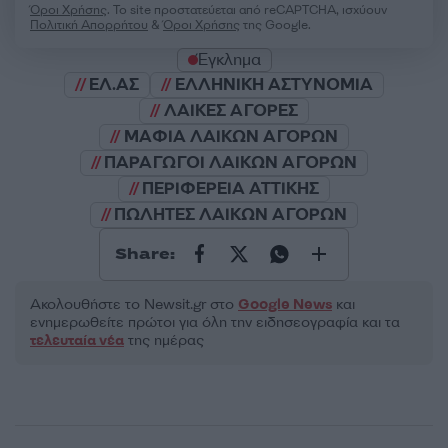
Όροι Χρήσης
. Το site προστατεύεται από reCAPTCHA, ισχύουν
Πολιτική Απορρήτου
&
Όροι Χρήσης
της Google.
Έγκλημα
ΕΛ.ΑΣ
ΕΛΛΗΝΙΚΗ ΑΣΤΥΝΟΜΙΑ
ΛΑΙΚΕΣ ΑΓΟΡΕΣ
ΜΑΦΙΑ ΛΑΙΚΩΝ ΑΓΟΡΩΝ
ΠΑΡΑΓΩΓΟΙ ΛΑΙΚΩΝ ΑΓΟΡΩΝ
ΠΕΡΙΦΕΡΕΙΑ ΑΤΤΙΚΗΣ
ΠΩΛΗΤΕΣ ΛΑΙΚΩΝ ΑΓΟΡΩΝ
Share:
Ακολουθήστε το Νewsit.gr στο
Google News
και
ενημερωθείτε πρώτοι για όλη την ειδησεογραφία και τα
τελευταία νέα
της ημέρας