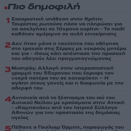
Πιο δημοφιλή
1
Σοκαριστική υπόθεση στην Κρήτη:
Τουρίστας ρωτούσε πόσο να πληρώσει για
να ασελγήσει σε 10χρονο κορίτσι - Το παιδί
καθόταν αμέριμνο σε αυλή επιχείρησης
2
Δεν ήταν μόνο η ταχύτητα που οδήγησε
στο τροχαίο στις Σέρρες με νεκρούς μητέρα
και γιο - «Ίσως κάτι απέσπασε την προσοχή
του οδηγού» λέει πραγματογνώμονας
3
Μυστράς: Αλλαγή στην υπερασπιστική
γραμμή του 55χρονου που έκρυψε τον
νεκρό πατέρα του σε καταψύκτη – Η
αγάπη στους γονείς και η διαφωνία με την
αδερφή του
4
Ανησυχία από το ξέσπασμα του ιού του
Δυτικού Νείλου με κρούσματα στην Αττική
- «Καμπανάκι» από τον Ιατρικό Σύλλογο
Αθηνών για την προστασία της δημόσιας
υγείας
5
Πέθανε ο Γουίλιαμ Όρμπιτ, παραγωγός του