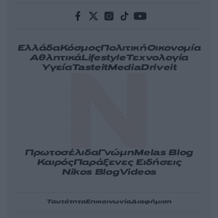
Ελλάδα
Κόσμος
Πολιτική
Οικονομία
Αθλητικά
Lifestyle
Τεχνολογία
Υγεία
Tasteit
Media
Driveit
Πρωτοσέλιδα
Γνώμη
Melas Blog
Καιρός
Παράξενες Ειδήσεις
Nikos Blog
Videos
Ταυτότητα
Επικοινωνία
Διαφήμιση