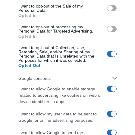
της θέσης σε συγκεκριμένες λαϊκές αγορές ήταν
consent section.
I want to opt-out of the Sale of my
Personal Data.
της τάξεως των 400 ευρώ.
Opted In
I want to opt-out of processing my
Μάλιστα έπαιρναν χρήματα ακόμα και από
Personal Data for Targeted Advertising.
Opted In
αλλοδαπούς και Ρομά που έστηναν πάγκους
δίπλα στις νόμιμες αγορές, με τις ευλογίες πάντα
I want to opt-out of Collection, Use,
Retention, Sale, and/or Sharing of my
του κυκλώματος, αφού πρώτα είχε εισπράξει τα
Personal Data that Is Unrelated with the
Purposes for which it was collected.
απαιτούμενα ποσά.
Opted Out
Google consents
ΡΕΠΟΡΤΑΖ ΘΕΟΔΟΣΗΣ Π. ΠΑΝΟΥ
I want to allow Google to enable storage
ΔΙΑΦΗΜΙΣΗ
related to advertising like cookies on web or
device identifiers in apps.
I want to allow my user data to be sent to
Google for online advertising purposes.
I want to allow Google to send me