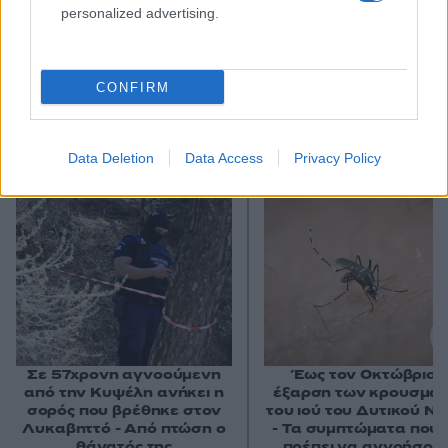
personalized advertising.
CONFIRM
Αν τα χάσατε
Data Deletion
Data Access
Privacy Policy
Σε 57χρονη αγνοούμενη
Έως τον Οκτώβριο 
από την Κυψέλη ανήκει η
έξαρση των κρουσμά
σορός που βρέθηκε στον
του ιού του Δυτικού Νε
Λυκαβηττό - Από πτώση ο
- Τα συμπτώματα που 
θάνατός της
πρέπει να αγνοήσου