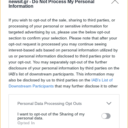
newsit.gr -
Do Not Process My Personal
Άμεσοι συνεργοί του φέρονται υπάλληλοι της
Information
ίδιας Διεύθυνσης, συνδικαλιστές στις λαϊκές
If you wish to opt-out of the sale, sharing to third parties, or
αγορές και πρόεδροι, ακόμα και πωλητές που
processing of your personal or sensitive information for
διατηρούσαν πάγκους.
targeted advertising by us, please use the below opt-out
section to confirm your selection. Please note that after your
opt-out request is processed you may continue seeing
Το κύκλωμα εισέπραττε δεκάδες χιλιάδες ευρώ
interest-based ads based on personal information utilized by
καθημερινά, καθώς μόνο για την άδεια, για
us or personal information disclosed to third parties prior to
μεταβίβαση ή ανανέωση, εισέπραττε το ποσό
your opt-out. You may separately opt-out of the further
disclosure of your personal information by third parties on the
των 64.000 ευρώ.
IAB’s list of downstream participants. This information may
also be disclosed by us to third parties on the
IAB’s List of
Για αλλαγή θέσης πάγκου απαιτούσε το ποσό
Downstream Participants
that may further disclose it to other
third parties.
των 20.000 ευρώ, ενώ οι παλιννοστούντες που
είχαν πάγκο πλήρωναν το ποσό των 15.000
Please note that this website/app uses one or more Google
Personal Data Processing Opt Outs
ευρώ για την θέση.
services and may gather and store information including but
not limited to your visit or usage behaviour. You may click to
I want to opt-out of the Sharing of my
personal data.
grant or deny consent to Google and its third-party tags to
Opted In
Το μηνιαίο χαράτσι γενικώς για την διατήρηση
use your data for below specified purposes in below Google