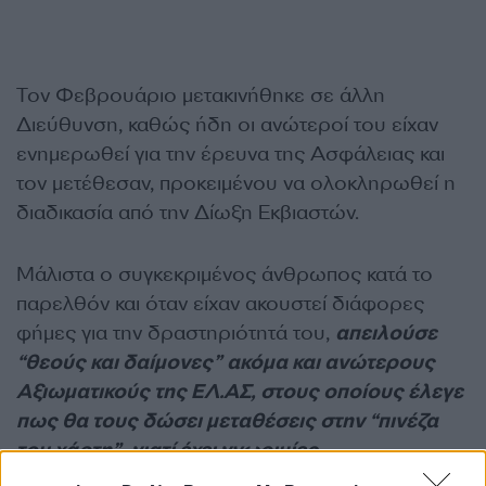
Τον Φεβρουάριο μετακινήθηκε σε άλλη
Διεύθυνση, καθώς ήδη οι ανώτεροί του είχαν
ενημερωθεί για την έρευνα της Ασφάλειας και
τον μετέθεσαν, προκειμένου να ολοκληρωθεί η
διαδικασία από την Δίωξη Εκβιαστών.
Μάλιστα ο συγκεκριμένος άνθρωπος κατά το
παρελθόν και όταν είχαν ακουστεί διάφορες
φήμες για την δραστηριότητά του,
απειλούσε
“θεούς και δαίμονες” ακόμα και ανώτερους
Αξιωματικούς της ΕΛ.ΑΣ, στους οποίους έλεγε
πως θα τους δώσει μεταθέσεις στην “πινέζα
του χάρτη”, γιατί έχει γνωριμίες.