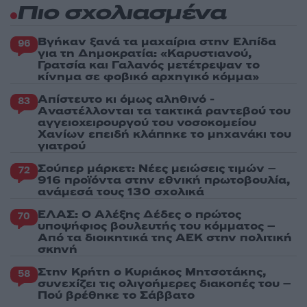
Πιο σχολιασμένα
Βγήκαν ξανά τα μαχαίρια στην Ελπίδα
96
για τη Δημοκρατία: «Καρυστιανού,
Γρατσία και Γαλανός μετέτρεψαν το
κίνημα σε φοβικό αρχηγικό κόμμα»
Απίστευτο κι όμως αληθινό -
83
Aναστέλλονται τα τακτικά ραντεβού του
αγγειοχειρουργού του νοσοκομείου
Χανίων επειδή κλάπηκε το μηχανάκι του
γιατρού
Σούπερ μάρκετ: Νέες μειώσεις τιμών –
72
916 προϊόντα στην εθνική πρωτοβουλία,
ανάμεσά τους 130 σχολικά
ΕΛΑΣ: Ο Αλέξης Δέδες ο πρώτος
70
υποψήφιος βουλευτής του κόμματος –
Από τα διοικητικά της ΑΕΚ στην πολιτική
σκηνή
Στην Κρήτη ο Κυριάκος Μητσοτάκης,
58
συνεχίζει τις ολιγοήμερες διακοπές του –
Πού βρέθηκε το Σάββατο