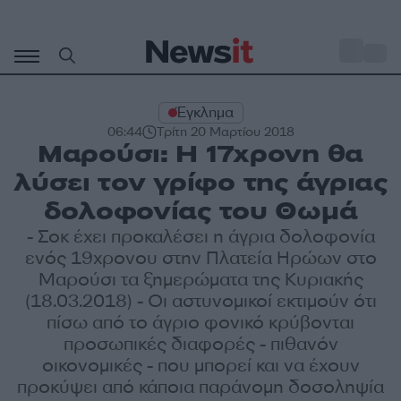
Μετάβαση
σε
o
30
περιεχόμενο
Έγκλημα
06:44
Τρίτη 20 Μαρτίου 2018
Μαρούσι: Η 17χρονη θα
λύσει τον γρίφο της άγριας
δολοφονίας του Θωμά
- Σοκ έχει προκαλέσει η άγρια δολοφονία
ενός 19χρονου στην Πλατεία Ηρώων στο
Μαρούσι τα ξημερώματα της Κυριακής
(18.03.2018) - Οι αστυνομικοί εκτιμούν ότι
πίσω από το άγριο φονικό κρύβονται
προσωπικές διαφορές - πιθανόν
οικονομικές - που μπορεί και να έχουν
προκύψει από κάποια παράνομη δοσοληψία