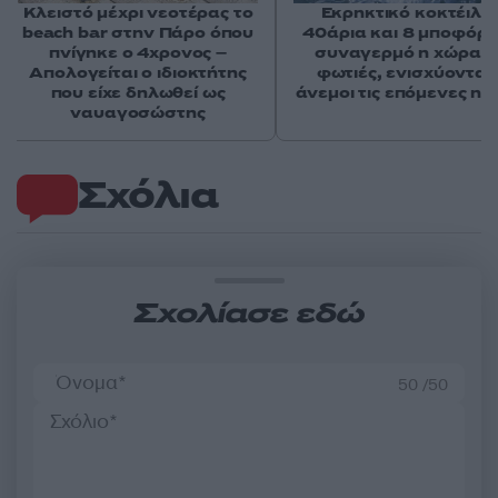
Κλειστό μέχρι νεοτέρας το
Εκρηκτικό κοκτέιλ μ
beach bar στην Πάρο όπου
40άρια και 8 μποφόρ -
πνίγηκε ο 4χρονος –
συναγερμό η χώρα γ
Απολογείται ο ιδιοκτήτης
φωτιές, ενισχύονται 
που είχε δηλωθεί ως
άνεμοι τις επόμενες ημ
ναυαγοσώστης
Σχόλια
Σχολίασε εδώ
50 /50