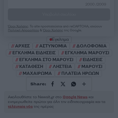
2000 /2000
Υποβολή σχολίου
Όροι Χρήσης
. Το site προστατεύεται από reCAPTCHA, ισχύουν
Πολιτική Απορρήτου
&
Όροι Χρήσης
της Google.
Έγκλημα
ΑΡΧΕΣ
ΑΣΤΥΝΟΜΙΑ
ΔΟΛΟΦΟΝΙΑ
ΕΓΚΛΗΜΑ ΕΙΔΗΣΕΙΣ
ΕΓΚΛΗΜΑ ΜΑΡΟΥΣΙ
ΕΓΚΛΗΜΑ ΣΤΟ ΜΑΡΟΥΣΙ
ΕΙΔΗΣΕΙΣ
ΚΑΤΑΘΕΣΗ
ΛΗΣΤΕΙΑ
ΜΑΡΟΥΣΙ
ΜΑΧΑΙΡΩΜΑ
ΠΛΑΤΕΙΑ ΗΡΩΩΝ
Share:
Ακολουθήστε το Νewsit.gr στο
Google News
και
ενημερωθείτε πρώτοι για όλη την ειδησεογραφία και τα
τελευταία νέα
της ημέρας