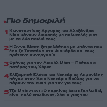
Πιο δημοφιλή
1
Κωνσταντίνος Αργυρός και Αλεξάνδρα
Νίκα κάνουν διακοπές με πολυτελές γιοτ
με τα δύο παιδιά τους
2
Η Άννα Βίσση ξετρελάθηκε με μπάντα που
έπαιζε Τσιτσάνη στο Φισκάρδο και τους
πρότεινε συνεργασία
3
Θρήνος για τον Λιονέλ Μέσι – Πέθανε ο
πατέρας του, Χόρχε
4
Ελίζαμπεθ Ελέτσι και Νεκτάριος Λεμονίδης
πήγαν στον Άγιο Νεκτάριο Βούλας για να
πάρουν την ευχή για τον γιο τους
5
Τζο Μπάιντεν: «Ο καρκίνος έχει εξαπλωθεί,
είναι πολύ επώδυνο», λέει ο γιος του