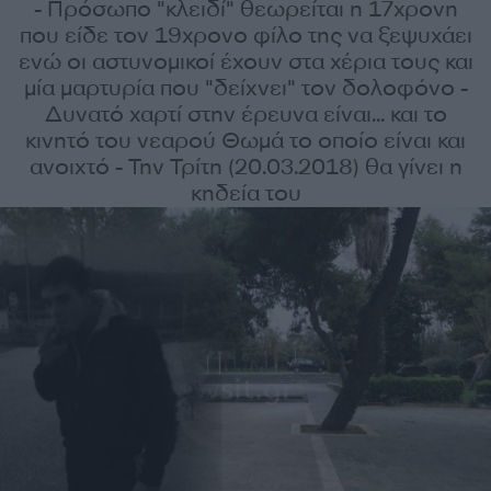
- Πρόσωπο "κλειδί" θεωρείται η 17χρονη
που είδε τον 19χρονο φίλο της να ξεψυχάει
ενώ οι αστυνομικοί έχουν στα χέρια τους και
μία μαρτυρία που "δείχνει" τον δολοφόνο -
Δυνατό χαρτί στην έρευνα είναι... και το
κινητό του νεαρού Θωμά το οποίο είναι και
ανοιχτό - Την Τρίτη (20.03.2018) θα γίνει η
κηδεία του