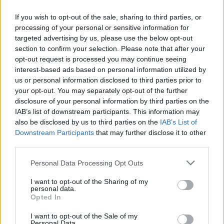
If you wish to opt-out of the sale, sharing to third parties, or
processing of your personal or sensitive information for
targeted advertising by us, please use the below opt-out
section to confirm your selection. Please note that after your
opt-out request is processed you may continue seeing
interest-based ads based on personal information utilized by
us or personal information disclosed to third parties prior to
Έγκλημα στο Μαρούσι: Προσωπικά τα κίνητρα
your opt-out. You may separately opt-out of the further
disclosure of your personal information by third parties on the
Όσον αφορά στο κίνητρο του εγκλήματος, οι
IAB’s list of downstream participants. This information may
also be disclosed by us to third parties on the
IAB’s List of
αστυνομικοί το οριοθετούν στις προσωπικές
Downstream Participants
that may further disclose it to other
διαφορές και μάλιστα για μικρή οικονομική
third parties.
διαφορά που ίσως έχει προκύψει από κάποια
Please note that this website/app uses one or more Google
Personal Data Processing Opt Outs
παράνομη δοσοληψία.
services and may gather and store information including but
not limited to your visit or usage behaviour. You may click to
I want to opt-out of the Sharing of my
personal data.
grant or deny consent to Google and its third-party tags to
Ωστόσο δεν αφήνουν έξω από το “κάδρο” των
Opted In
use your data for below specified purposes in below Google
ερευνών και αλλά ενδεχόμενα, όπως αυτό τις
consent section.
I want to opt-out of the Sale of my
κυριαρχίας στην περιοχή.
Δηλαδή να
Personal Data.