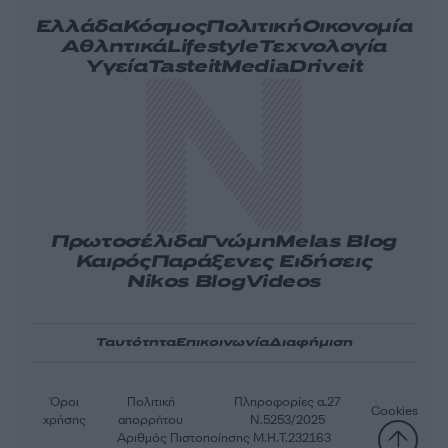
Ελλάδα
Κόσμος
Πολιτική
Οικονομία
Αθλητικά
Lifestyle
Τεχνολογία
Υγεία
Tasteit
Media
Driveit
Πρωτοσέλιδα
Γνώμη
Melas Blog
Καιρός
Παράξενες Ειδήσεις
Nikos Blog
Videos
Ταυτότητα
Επικοινωνία
Διαφήμιση
Όροι
Πολιτική
Πληροφορίες α.27
Cookies
χρήσης
απορρήτου
Ν.5253/2025
Αριθμός Πιστοποίησης Μ.Η.Τ.232163