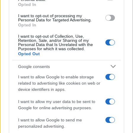
Opted In
τσακώθηκαν δυο μεγάλες παρέες εφήβων και
ανηλίκων, για το ποιος θα έχει την
I want to opt-out of processing my
Personal Data for Targeted Advertising.
πρωτοκαθεδρία στην πλατεία.
Opted In
I want to opt-out of Collection, Use,
Retention, Sale, and/or Sharing of my
Το χρονικό του στυγερού εγκλήματος
Personal Data that Is Unrelated with the
Purposes for which it was collected.
Opted Out
Γεγονός πάντως είναι πως λίγο μετά τις 05:00
τα ξημερώματα τις Κυριακής, στην πλατεία
Google consents
Ηρώων στο Μαρούσι, μια μεγάλη ομάδα
I want to allow Google to enable storage
εφήβων και ανηλίκων προκαλεί την
related to advertising like cookies on web or
διαμαρτυρία του περιπτερά που βρίσκεται στο
device identifiers in apps.
σημείο.
Ο περιπτεράς τους απειλεί να
I want to allow my user data to be sent to
αποχωρήσουν από την περιοχή και να κάνουν
Google for online advertising purposes.
ησυχία διότι θα φωνάξει την Αστυνομία.
I want to allow Google to send me
personalized advertising.
Η ομάδα των εφήβων μετακινείτε στο βάθος τις