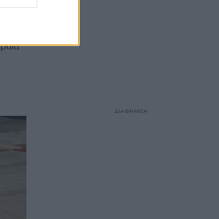
λήσει
ιραιά
ΔΙΑΦΗΜΙΣΗ