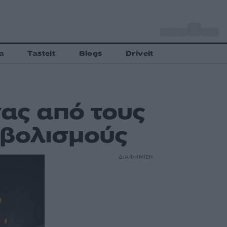
o
Αθήνα
27
C
a
Tasteit
Blogs
Driveit
νας από τους
οβολισμούς
ΔΙΑΦΗΜΙΣΗ