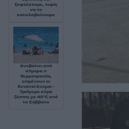
ξεφεύγουμε, χωρίς
να το
καταλαβαίνουμε
Ανεβαίνει από
σήμερα η
θερμοκρασία,
επιμένουν οι
δυνατοί άνεμοι -
Τριήμερο κύμα
ζέστης με 40°C από
το Σάββατο