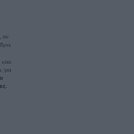
, σε
νδρα.
 είχε
 για
το
ες.