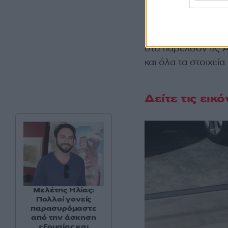
Σύμφωνα με το ρεπ
στο παρελθόν τις Α
και όλα τα στοιχεία
Δείτε τις εικ
Μελέτης Ηλίας:
Πολλοί γονείς
παρασυρόμαστε
από την άσκηση
εξουσίας και