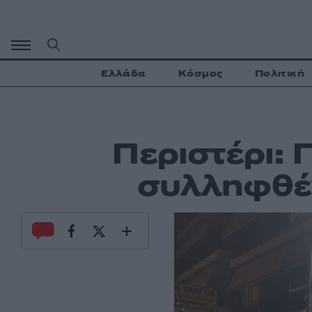
Μετάβαση
σε
περιεχόμενο
Ελλάδα
Κόσμος
Πολιτική
Περιστέρι: 
συλληφθέν