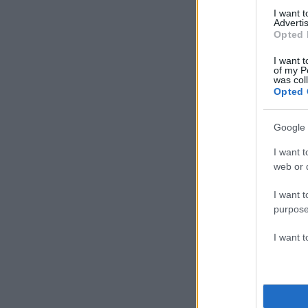
I want 
Advertis
Opted 
I want t
of my P
was col
Opted 
Google 
I want t
web or d
I want t
purpose
I want 