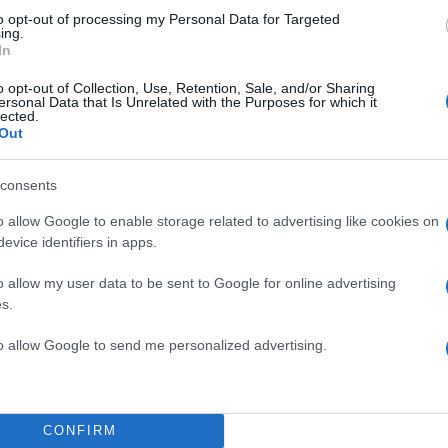
to opt-out of processing my Personal Data for Targeted
ing.
In
o opt-out of Collection, Use, Retention, Sale, and/or Sharing
ersonal Data that Is Unrelated with the Purposes for which it
lected.
Out
consents
o allow Google to enable storage related to advertising like cookies on
evice identifiers in apps.
o allow my user data to be sent to Google for online advertising
s.
to allow Google to send me personalized advertising.
CONFIRM