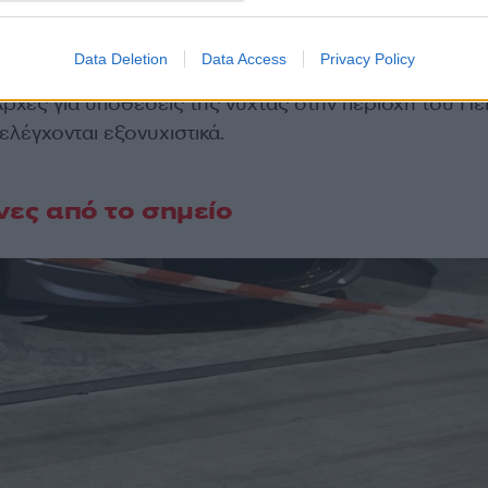
Data Deletion
Data Access
Privacy Policy
ορτάζ, οι δύο συλληφθέντες -πλέον- έχουν απασχο
ρχές για υποθέσεις της νύχτας στην περιοχή του Πε
 ελέγχονται εξονυχιστικά.
όνες από το σημείο