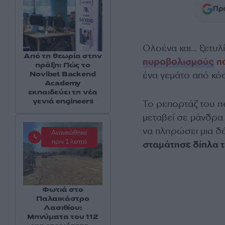
Προ
Ολοένα και… ξετυλί
Από τη θεωρία στην
πυροβολισμούς
π
πράξη: Πώς το
Novibet Backend
ένα γεμάτο από κ
Academy
εκπαιδεύει τη νέα
γενιά engineers
Το ρεπορτάζ του n
μεταβεί σε μάνδρα
να πληρώσει μια δ
Ανανεώθηκε
πριν 1 λεπτό
σταμάτησε δίπλα 
Φωτιά στο
Παλαικάστρο
Λασιθίου:
Μηνύματα του 112