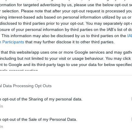
, προσήχθησαν δύο άτομα στην Ασφάλεια ενώ αργό
formation for targeted advertising by us, please use the below opt-out s
ετατράπηκε σε σύλληψη. Μάλιστα, νεότερες πληρο
r selection. Please note that after your opt-out request is processed y
eing interest-based ads based on personal information utilized by us or
ένας από τους δύο είναι γιος εφοπλιστή,
ενώ στο
disclosed to third parties prior to your opt-out. You may separately opt-
ετάσχει και σε ριάλιτι της ελληνικής τηλεόρασης.
losure of your personal information by third parties on the IAB’s list of
. This information may also be disclosed by us to third parties on the
IA
Participants
that may further disclose it to other third parties.
 οι αστυνομικοί κατάφεραν να τους εντοπίσουν καθώς
είχαν δει την πινακίδα του αυτοκινήτου στο οποίο
 that this website/app uses one or more Google services and may gath
including but not limited to your visit or usage behaviour. You may click 
πό αναζητήσεις, οι Αρχές εντόπισαν το όχημα κοντά 
 to Google and its third-party tags to use your data for below specifi
γαγαν τους δύο άνδρες, ενώ στο όχημα υπήρχε κι έν
ogle consent section.
ατάφερε να διαφύγει.
l Data Processing Opt Outs
ΔΙΑΦΗΜΙΣΗ
o opt-out of the Sharing of my personal data.
In
o opt-out of the Sale of my Personal Data.
In