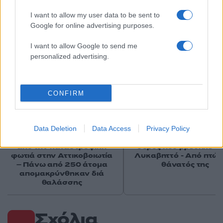
I want to allow my user data to be sent to
Αν τα χάσατε
Google for online advertising purposes.
I want to allow Google to send me
personalized advertising.
CONFIRM
Πώς η Πυροσβεστική
Σε 57χρονη αγνοούμ
Data Deletion
Data Access
Privacy Policy
διέσωσε ανθρώπινες ζωές
από την Κυψέλη ανήκε
από την καταστροφική
σορός που βρέθηκε σ
φωτιά στην Αττικοβοιωτία
Λυκαβηττό - Από πτώσ
– Πάνω από 250 άτομα
θάνατός της
απομακρύνθηκαν διά
θαλάσσης
Σχόλια