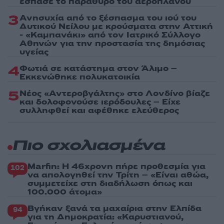
έσπασε το παράθυρο του αεροπλάνου
3
Ανησυχία από το ξέσπασμα του ιού του
Δυτικού Νείλου με κρούσματα στην Αττική
- «Καμπανάκι» από τον Ιατρικό Σύλλογο
Αθηνών για την προστασία της δημόσιας
υγείας
4
Φωτιά σε κατάστημα στον Άλιμο –
Εκκενώθηκε πολυκατοικία
5
Νέος «Αντεροβγάλτης» στο Λονδίνο βίαζε
και δολοφονούσε ιερόδουλες – Είχε
συλληφθεί και αφέθηκε ελεύθερος
Πιο σχολιασμένα
Marfin: Η 46χρονη πήρε προθεσμία για
102
να απολογηθεί την Τρίτη – «Είναι αθώα,
συμμετείχε στη διαδήλωση όπως και
100.000 άτομα»
Βγήκαν ξανά τα μαχαίρια στην Ελπίδα
94
για τη Δημοκρατία: «Καρυστιανού,