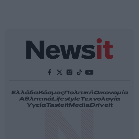
Ελλάδα
Κόσμος
Πολιτική
Οικονομία
Αθλητικά
Lifestyle
Τεχνολογία
Υγεία
Tasteit
Media
Driveit