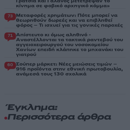
Γρατσία και Γαλανός μετέτρεψαν το
κίνημα σε φοβικό αρχηγικό κόμμα»
Μεταφορές χρημάτων: Πότε μπορεί να
73
θεωρηθούν δωρεές και να επιβληθεί
φόρος – Τι ισχυεί για τις γονικές παροχές
Απίστευτο κι όμως αληθινό -
71
Aναστέλλονται τα τακτικά ραντεβού του
αγγειοχειρουργού του νοσοκομείου
Χανίων επειδή κλάπηκε το μηχανάκι του
γιατρού
Σούπερ μάρκετ: Νέες μειώσεις τιμών –
60
916 προϊόντα στην εθνική πρωτοβουλία,
ανάμεσά τους 130 σχολικά
Έγκλημα:
Περισσότερα άρθρα