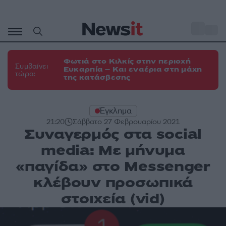
Μετάβαση
σε
o
35
περιεχόμενο
Φωτιά στο Κιλκίς στην περιοχή
Συμβαίνει
Ευκαρπία – Και εναέρια στη μάχη
τώρα:
της κατάσβεσης
Έγκλημα
21:20
Σάββατο 27 Φεβρουαρίου 2021
Συναγερμός στα social
media: Με μήνυμα
«παγίδα» στο Μessenger
κλέβουν προσωπικά
στοιχεία (vid)