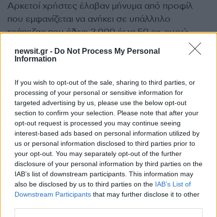
Αρκετοί χρήστες έλαβαν μήνυμα από προφίλ
που εμφανίζεται να ανήκει σε υπάλληλο
τράπεζας που έδινε 3.000 έως 50 εκ. ευρώ
δάνειο. Το προφίλ εξαφανίστηκε όμως στείλαμε
newsit.gr -
Do Not Process My Personal
μήνυμα σε email που αναφερόταν στο μήνυμα. Η
Information
απάντηση ήταν άμεση στα ελληνικά και
If you wish to opt-out of the sale, sharing to third parties, or
γερμανικά και διευκρίνιζε πως όσο πιο γρήγορα
processing of your personal or sensitive information for
δώσουμε στοιχεία τόσο πιο γρήγορα θα
targeted advertising by us, please use the below opt-out
ικανοποιηθεί αίτημά μας.
section to confirm your selection. Please note that after your
opt-out request is processed you may continue seeing
interest-based ads based on personal information utilized by
Τι αναφέρει η Δίωξη
us or personal information disclosed to third parties prior to
your opt-out. You may separately opt-out of the further
Ηλεκτρονικού Εγκλήματος
disclosure of your personal information by third parties on the
IAB’s list of downstream participants. This information may
Η Δίωξη Ηλεκτρονικού Εγκλήματος συνιστά να
also be disclosed by us to third parties on the
IAB’s List of
Downstream Participants
that may further disclose it to other
είμαστε ιδιαίτερα προσεκτικοί όταν σερφάρουμε
third parties.
στο διαδίκτυο. Δεν ανοίγουμε ύποπτα αρχεία στο