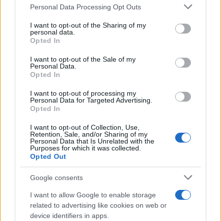
Please note that this website/app uses one or more Google
Messenger χρησιμοποιούμε ισχυρούς και
Personal Data Processing Opt Outs
services and may gather and store information including but
διαφορετικούς κωδικούς στις εφαρμογές και το
not limited to your visit or usage behaviour. You may click to
I want to opt-out of the Sharing of my
personal data.
κυριότερο δεν στέλνουμε ποτέ οικονομική
grant or deny consent to Google and its third-party tags to
Opted In
βοήθεια που μας έχει ζητηθεί από ”φίλο” στα
use your data for below specified purposes in below Google
consent section.
social media αν δεν επιβεβαιώσουμε πρώτα
I want to opt-out of the Sale of my
Personal Data.
τηλεφωνικά την ταυτότητα του ατόμου.
Opted In
ΔΙΑΦΗΜΙΣΗ
I want to opt-out of processing my
Personal Data for Targeted Advertising.
Opted In
I want to opt-out of Collection, Use,
Retention, Sale, and/or Sharing of my
Personal Data that Is Unrelated with the
Purposes for which it was collected.
Opted Out
Google consents
I want to allow Google to enable storage
related to advertising like cookies on web or
device identifiers in apps.