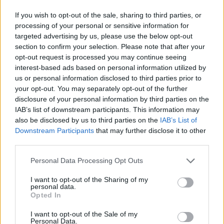
Για το ρεύμα εισόδου η απαγόρευση θα ισχύει
If you wish to opt-out of the sale, sharing to third parties, or
processing of your personal or sensitive information for
την Κυριακή 29 Οκτωβρίου 2023, από ώρα
targeted advertising by us, please use the below opt-out
16:00 έως 23:00.
section to confirm your selection. Please note that after your
opt-out request is processed you may continue seeing
ΔΙΑΦΗΜΙΣΗ
interest-based ads based on personal information utilized by
us or personal information disclosed to third parties prior to
your opt-out. You may separately opt-out of the further
disclosure of your personal information by third parties on the
IAB’s list of downstream participants. This information may
also be disclosed by us to third parties on the
IAB’s List of
Downstream Participants
that may further disclose it to other
third parties.
Please note that this website/app uses one or more Google
Personal Data Processing Opt Outs
services and may gather and store information including but
not limited to your visit or usage behaviour. You may click to
I want to opt-out of the Sharing of my
personal data.
grant or deny consent to Google and its third-party tags to
Opted In
use your data for below specified purposes in below Google
consent section.
Αν τα χάσατε
I want to opt-out of the Sale of my
Personal Data.