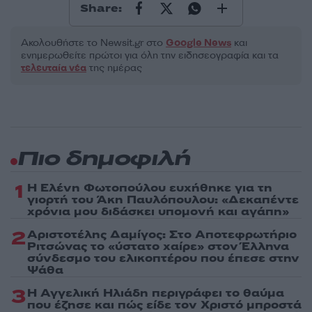
Share:
Ακολουθήστε το Νewsit.gr στο
Google News
και
ενημερωθείτε πρώτοι για όλη την ειδησεογραφία και τα
τελευταία νέα
της ημέρας
Πιο δημοφιλή
1
Η Ελένη Φωτοπούλου ευχήθηκε για τη
γιορτή του Άκη Παυλόπουλου: «Δεκαπέντε
χρόνια μου διδάσκει υπομονή και αγάπη»
2
Αριστοτέλης Δαμίγος: Στο Αποτεφρωτήριο
Ριτσώνας το «ύστατο χαίρε» στον Έλληνα
σύνδεσμο του ελικοπτέρου που έπεσε στην
Ψάθα
3
Η Αγγελική Ηλιάδη περιγράφει το θαύμα
που έζησε και πώς είδε τον Χριστό μπροστά