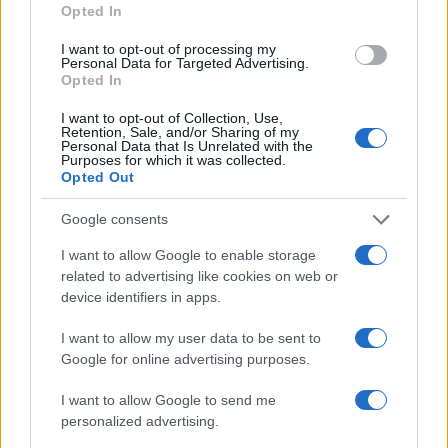
Opted In
I want to opt-out of processing my
Personal Data for Targeted Advertising.
Opted In
I want to opt-out of Collection, Use,
Retention, Sale, and/or Sharing of my
Personal Data that Is Unrelated with the
Purposes for which it was collected.
Opted Out
Δεν ήταν μόνο η ταχύτητα
Μυστράς: Αλλαγή στ
που οδήγησε στο τροχαίο
υπερασπιστική γραμμή
Google consents
στις Σέρρες με νεκρούς
55χρονου που έκρυψε
μητέρα και γιο - «Ίσως κάτι
νεκρό πατέρα του σ
I want to allow Google to enable storage
απέσπασε την προσοχή
καταψύκτη – Η αγά
related to advertising like cookies on web or
του οδηγού» λέει
στους γονείς και η
device identifiers in apps.
πραγματογνώμονας
διαφωνία με την αδε
του
I want to allow my user data to be sent to
Google for online advertising purposes.
Σχόλια
I want to allow Google to send me
personalized advertising.