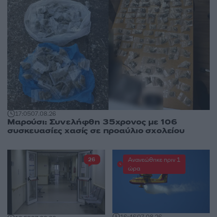
17:05
07.08.26
Μαρούσι: Συνελήφθη 35χρονος με 106
συσκευασίες χασίς σε προαύλιο σχολείου
Ανανεώθηκε πριν 1
26
ώρα
16:46
07.08.26