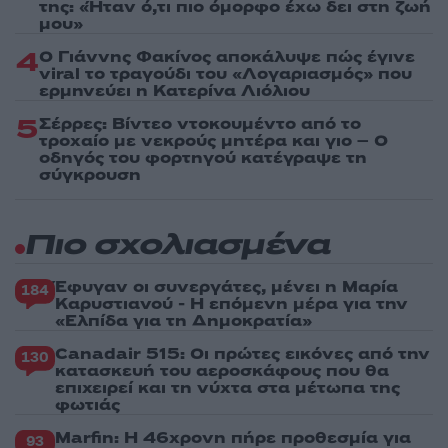
της: «Ήταν ό,τι πιο όμορφο έχω δει στη ζωή
μου»
4
Ο Γιάννης Φακίνος αποκάλυψε πώς έγινε
viral το τραγούδι του «Λογαριασμός» που
ερμηνεύει η Κατερίνα Λιόλιου
5
Σέρρες: Βίντεο ντοκουμέντο από το
τροχαίο με νεκρούς μητέρα και γιο – Ο
οδηγός του φορτηγού κατέγραψε τη
σύγκρουση
Πιο σχολιασμένα
Έφυγαν οι συνεργάτες, μένει η Μαρία
184
Καρυστιανού - Η επόμενη μέρα για την
«Ελπίδα για τη Δημοκρατία»
Canadair 515: Οι πρώτες εικόνες από την
130
κατασκευή του αεροσκάφους που θα
επιχειρεί και τη νύχτα στα μέτωπα της
φωτιάς
Marfin: Η 46χρονη πήρε προθεσμία για
93