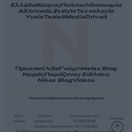
Ελλάδα
Κόσμος
Πολιτική
Οικονομία
Αθλητικά
Lifestyle
Τεχνολογία
Υγεία
Tasteit
Media
Driveit
Πρωτοσέλιδα
Γνώμη
Melas Blog
Καιρός
Παράξενες Ειδήσεις
Nikos Blog
Videos
Ταυτότητα
Επικοινωνία
Διαφήμιση
Όροι
Πολιτική
Πληροφορίες α.27
Cookies
χρήσης
απορρήτου
Ν.5253/2025
Αριθμός Πιστοποίησης Μ.Η.Τ.232163
© 2026 newsit.gr. Με επιφύλαξη κάθε νομίμου δικαιώματος.