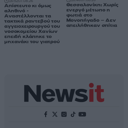
16:52
07.08.26
Θεσσαλονίκη: Χωρίς
Απίστευτο κι όμως
ενεργό μέτωπο η
αληθινό -
φωτιά στο
Aναστέλλονται τα
Μονοπήγαδο – Δεν
τακτικά ραντεβού του
απειλήθηκαν σπίτια
αγγειοχειρουργού του
νοσοκομείου Χανίων
επειδή κλάπηκε το
μηχανάκι του γιατρού