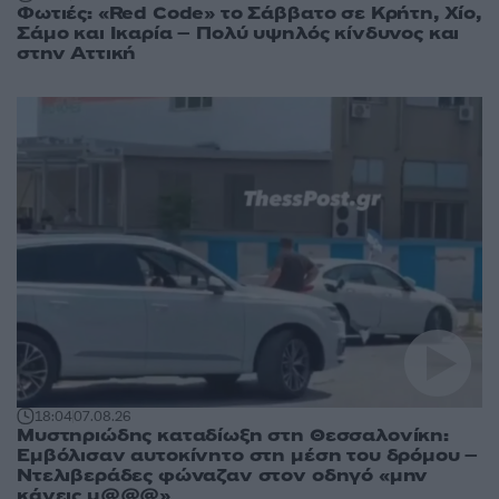
Φωτιές: «Red Code» το Σάββατο σε Κρήτη, Χίο,
Σάμο και Ικαρία – Πολύ υψηλός κίνδυνος και
στην Αττική
18:04
07.08.26
Μυστηριώδης καταδίωξη στη Θεσσαλονίκη:
Εμβόλισαν αυτοκίνητο στη μέση του δρόμου –
Ντελιβεράδες φώναζαν στον οδηγό «μην
κάνεις μ@@@»