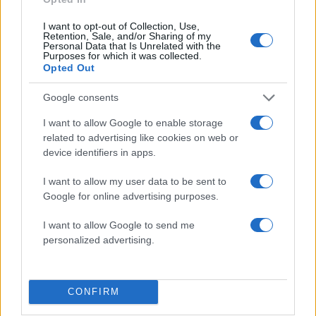
50 /50
I want to opt-out of Collection, Use,
Retention, Sale, and/or Sharing of my
Personal Data that Is Unrelated with the
Purposes for which it was collected.
Opted Out
Google consents
2000 /2000
I want to allow Google to enable storage
Υποβολή σχολίου
related to advertising like cookies on web or
device identifiers in apps.
Όροι Χρήσης
. Το site προστατεύεται από reCAPTCHA, ισχύουν
Πολιτική Απορρήτου
&
Όροι Χρήσης
της Google.
I want to allow my user data to be sent to
Google for online advertising purposes.
Ελλάδα
ΔΕΗ
ΔΕΗ ΟΦΕΙΛΕΣ
ΔΕΗ ΡΥΘΜΙΣΕΙΣ
I want to allow Google to send me
ΔΕΗ ΡΥΘΜΙΣΗ
personalized advertising.
Share:
CONFIRM
Ακολουθήστε το Νewsit.gr στο
Google News
και
ενημερωθείτε πρώτοι για όλη την ειδησεογραφία και τα