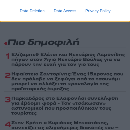
τελευταία νέα
της ημέρας
Data Deletion
Data Access
Privacy Policy
Πιο δημοφιλή
1
Ελίζαμπεθ Ελέτσι και Νεκτάριος Λεμονίδης
πήγαν στον Άγιο Νεκτάριο Βούλας για να
πάρουν την ευχή για τον γιο τους
2
Ηφαίστειο Σαντορίνης: Ένας 15χρονος που
δεν πρόλαβε να ξεφύγει από το τσουνάμι
μπορεί να αλλάξει τη χρονολογία της
προϊστορικής έκρηξης
3
Παρκαδόρος στο Ελαφονήσι συνελήφθη
για έβδομη φορά - Τον «τσάκωσαν»
αστυνομικοί που προσποιήθηκαν τους
τουρίστες
4
Στην Κρήτη ο Κυριάκος Μητσοτάκης,
συνεχίζει τις ολιγοήμερες διακοπές του –