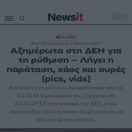
Μετάβαση
σε
o
33
περιεχόμενο
Ελλάδα
09:47
Παρασκευή 3 Μαρτίου 2017
Αξημέρωτα στη ΔΕΗ για
τη ρύθμιση – Λήγει η
παράταση, χάος και ουρές
[pics, vids]
Ατελείωτες ουρές που σχηματίστηκαν από τις
03:30 τα ξημερώματα της Παρασκευής
(03.03.2017) στα κεντρικά της ΔΕΗ, όπου
εκατοντάδες πολίτες πήγαν αξημέρωτα για να
πάρουν προτεραιότητα.