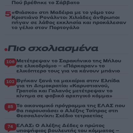
Πού βρέθηκε το Σάββατο
5
«Φιάσκο» στη Μαδέιρα με το γάμο του
Κριστιάνο Ρονάλντο: Χιλιάδες άνθρωποι
πήγαν σε λάθος εκκλησία και προκάλεσαν
το γέλιο στον Πορτογάλο
Πιο σχολιασμένα
Μετέτρεψαν το Σαρακήνικο της Μήλου
106
σε ελικοδρόμιο – «Πάρκαραν» το
ελικόπτερο τους για να κάνουν μπάνιο
Βγήκαν ξανά τα μαχαίρια στην Ελπίδα
102
για τη Δημοκρατία: «Καρυστιανού,
Γρατσία και Γαλανός μετέτρεψαν το
κίνημα σε φοβικό αρχηγικό κόμμα»
Το οικονομικό πρόγραμμα της ΕΛΑΣ που
85
θα παρουσιάσει ο Αλέξης Τσίπρας στη
Θεσσαλονίκη: Σχέδιο τετραετίας
ΕΛΑΣ: Ο Αλέξης Δέδες ο πρώτος
74
υποψήφιος βουλευτής του κόμματος –