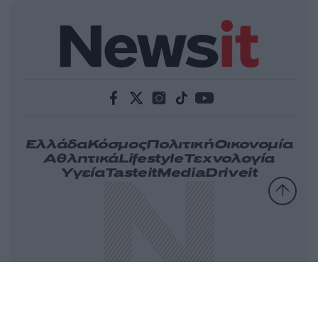
Ελλάδα
Κόσμος
Πολιτική
Οικονομία
Αθλητικά
Lifestyle
Τεχνολογία
Υγεία
Tasteit
Media
Driveit
Πρωτοσέλιδα
Γνώμη
Melas Blog
Καιρός
Παράξενες Ειδήσεις