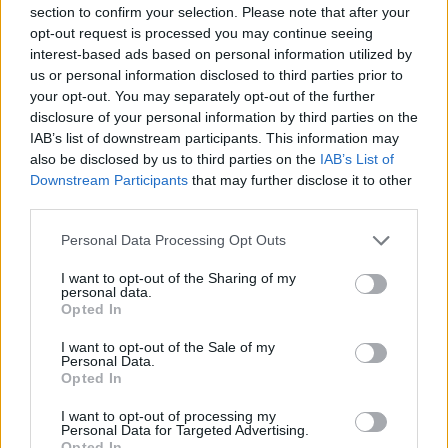
section to confirm your selection. Please note that after your
opt-out request is processed you may continue seeing
interest-based ads based on personal information utilized by
us or personal information disclosed to third parties prior to
your opt-out. You may separately opt-out of the further
disclosure of your personal information by third parties on the
IAB’s list of downstream participants. This information may
also be disclosed by us to third parties on the
IAB’s List of
Φωτιά στο Μουζάκι Ηλείας
Νέο βίντεο με τον
Downstream Participants
that may further disclose it to other
- Μεγάλη κινητοποίηση της
Μοτζτάμπα Χαμενεΐ 
third parties.
Πυροσβεστικής σε δασική
φουντώνουν οι φήμες 
έκταση με πεύκα, πριν την
το αν βρίσκεται στη 
Please note that this website/app uses one or more Google
είσοδο του χωριού
Personal Data Processing Opt Outs
services and may gather and store information including but
not limited to your visit or usage behaviour. You may click to
I want to opt-out of the Sharing of my
personal data.
Σχόλια
grant or deny consent to Google and its third-party tags to
Opted In
use your data for below specified purposes in below Google
consent section.
I want to opt-out of the Sale of my
Personal Data.
Opted In
I want to opt-out of processing my
Σχολίασε εδώ
Personal Data for Targeted Advertising.
Opted In