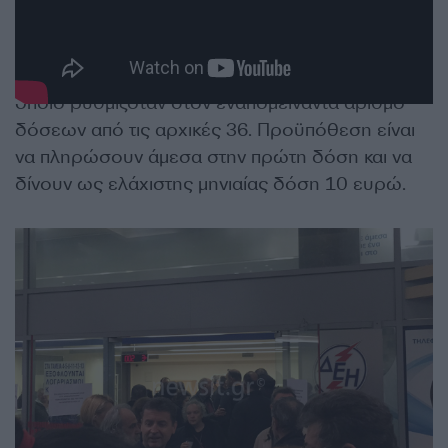
Στους καταναλωτές που θα επανενταχθούν στη
ρύθμιση των 36 δόσων, δίνεται η δυνατότητα να
ρυθμίσουν το τρέχον ποσό της οφειλής τους, το
οποίο ρυθμιζόταν στον εναπομείναντα αριθμό
δόσεων από τις αρχικές 36. Προϋπόθεση είναι
να πληρώσουν άμεσα στην πρώτη δόση και να
δίνουν ως ελάχιστης μηνιαίας δόση 10 ευρώ.