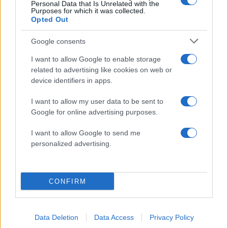
178
Personal Data that Is Unrelated with the
για την ηλεκτρική διασύνδεση Ελλάδας –
Purposes for which it was collected.
Κύπρου: «Ισχυρή ψήφος εμπιστοσύνης» η
Opted Out
είσοδος της Meridiam στην GSI
Το τελευταίο αντίο στον Γιάννη
Google consents
134
Βαρβιτσιώτη: «Ήταν φτιαγμένος από
εκείνο το σπάνιο μέταλλο μιας άλλης
I want to allow Google to enable storage
εποχής», είπε ο Κυριάκος Μητσοτάκης
related to advertising like cookies on web or
στον επικήδειο
device identifiers in apps.
Νέες απώλειες για την Καρυστιανού:
130
Παραιτήθηκαν Μουτσάτσου, Ιωαννίδου
I want to allow my user data to be sent to
και Κοτσόργιος - «Αποχωρώ από μια
Google for online advertising purposes.
αυταπάτη»
I want to allow Google to send me
Αυγερινός, Μουτσάτσου και ακόμη 20
62
πρώην στελέχη κατά Καρυστιανού: «Δεν
personalized advertising.
αποχωρήσαμε για καρέκλες», αιχμές για
«συγκεντρωτικό μοντέλο»
Συνελήφθη στην Ψάθα αδερφός
63
CONFIRM
αντιδημάρχου - Έσπασε το μπλόκο της
ΕΛΑΣ και έπεσε με το αυτοκίνητό του
στα συντρίμμια του ελικοπτέρου
Data Deletion
Data Access
Privacy Policy