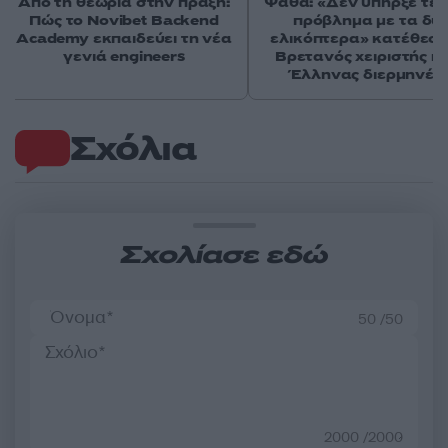
Από τη θεωρία στην πράξη:
Ψάθα: «Δεν υπήρξε τεχ
Πώς το Novibet Backend
πρόβλημα με τα δύ
Academy εκπαιδεύει τη νέα
ελικόπτερα» κατέθεσα
γενιά engineers
Βρετανός χειριστής κα
Έλληνας διερμηνέα
Σχόλια
Σχολίασε εδώ
50 /50
2000 /2000