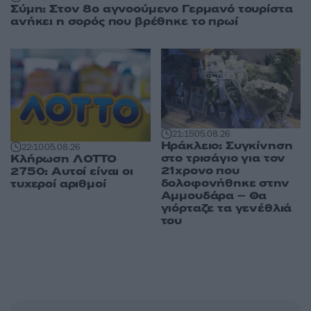
Σύμη: Στον 8ο αγνοούμενο Γερμανό τουρίστα
ανήκει η σορός που βρέθηκε το πρωί
21:15
05.08.26
Ηράκλειο: Συγκίνηση
22:10
05.08.26
στο τρισάγιο για τον
Κλήρωση ΛΟΤΤΟ
21χρονο που
2750: Αυτοί είναι οι
δολοφονήθηκε στην
τυχεροί αριθμοί
Αμμουδάρα – Θα
γιόρταζε τα γενέθλιά
του