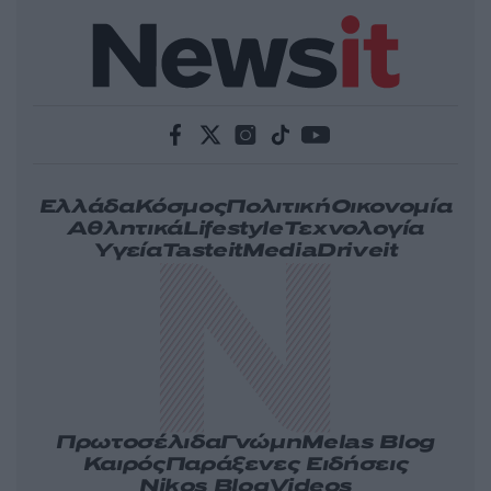
Ελλάδα
Κόσμος
Πολιτική
Οικονομία
Αθλητικά
Lifestyle
Τεχνολογία
Υγεία
Tasteit
Media
Driveit
Πρωτοσέλιδα
Γνώμη
Melas Blog
Καιρός
Παράξενες Ειδήσεις
Nikos Blog
Videos