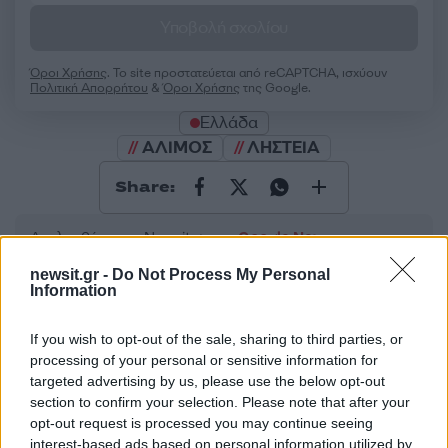
Υποβολή σχολίου
Όροι Χρήσης
. Το site προστατεύεται από reCAPTCHA, ισχύουν
Πολιτική Απορρήτου
&
Όροι Χρήσης
της Google.
Ελλάδα
ΑΛΙΜΟΣ
ΛΗΣΤΕΙΑ
Share:
Ακολουθήστε το Νewsit.gr στο
Google News
και
ενημερωθείτε πρώτοι για όλη την ειδησεογραφία και τα
τελευταία νέα
της ημέρας
newsit.gr -
Do Not Process My Personal
Information
If you wish to opt-out of the sale, sharing to third parties, or
processing of your personal or sensitive information for
targeted advertising by us, please use the below opt-out
Πιο δημοφιλή
section to confirm your selection. Please note that after your
opt-out request is processed you may continue seeing
Τουρισμός για Όλους 2026: Σήμερα ανοίγει
interest-based ads based on personal information utilized by