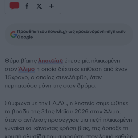
Προσθήκη του newsit.gr ως προτεινόμενη πηγή στην
Google
Θύμα βίαιης
ληστείας
έπεσε μία ηλικιωμένη
στον
Άλιμο
η οποία δέχτηκε επίθεση από έναν
15χρονο, ο οποίος συνελήφθη, όταν
περπατούσε μόνη της στον δρόμο.
Σύμφωνα με την ΕΛ.ΑΣ., η ληστεία σημειώθηκε
το βράδυ της 31ης Μαΐου 2026 στον Άλιμο,
όταν ο ανήλικος προσέγγισε μια πεζή ηλικιωμένη
γυναίκα και κάνοντας χρήση βίας, της άρπαξε τη
χρυσή αλυσίδα που φορούσε στον λαιμό καθώς