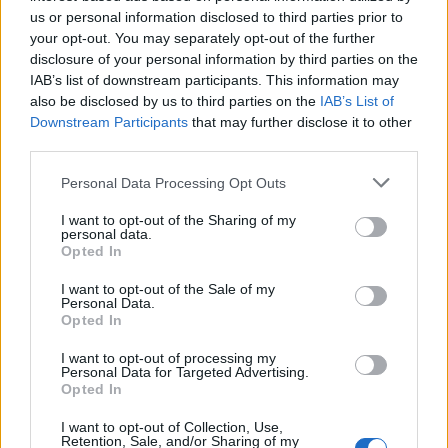
1
η πλατφόρμα – Ποια ΑΦΜ προηγούνται
us or personal information disclosed to third parties prior to
στις αιτήσεις
your opt-out. You may separately opt-out of the further
disclosure of your personal information by third parties on the
2
Κυψέλη: Ο περίεργος ηλικιωμένος και το
ταξίδι στην Αράχωβα – Όσα ισχυρίστηκε ο
IAB’s list of downstream participants. This information may
26χρονος για τον θάνατο της Βρετανίδας
also be disclosed by us to third parties on the
IAB’s List of
Downstream Participants
that may further disclose it to other
3
Η φωτιά στη Δυτική Αττική, από την
third parties.
κορυφή του Κιθαιρώνα – Το εντυπωσιακό
timelapse βίντεο
Please note that this website/app uses one or more Google
Personal Data Processing Opt Outs
4
Νέο κύμα ζέστης από το Σαββατοκύριακο
services and may gather and store information including but
με 40άρια - Πολύ υψηλός κίνδυνος
not limited to your visit or usage behaviour. You may click to
I want to opt-out of the Sharing of my
πυρκαγιάς σε Αττική, Εύβοια, Λέσβο και
personal data.
grant or deny consent to Google and its third-party tags to
Χίο σήμερα
Opted In
use your data for below specified purposes in below Google
5
Μύκονος: Βίντεο με τους αστυνομικούς να
consent section.
I want to opt-out of the Sale of my
εντοπίζουν την τσάντα Hermès και το
Personal Data.
Rolex όπου άρπαξε Έλληνας οδηγός από
Opted In
Ουκρανό τουρίστα
I want to opt-out of processing my
Personal Data for Targeted Advertising.
Opted In
Πιο σχολιασμένα
I want to opt-out of Collection, Use,
Retention, Sale, and/or Sharing of my
Μητσοτάκης στην υπογραφή συμφωνίας