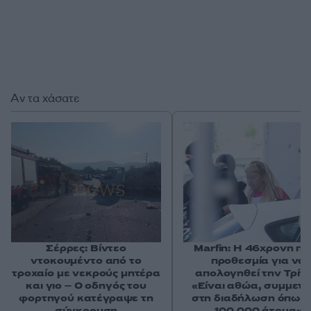
Αν τα χάσατε
Σέρρες: Βίντεο
Marfin: Η 46χρονη πή
ντοκουμέντο από το
προθεσμία για να
τροχαίο με νεκρούς μητέρα
απολογηθεί την Τρίτη
και γιο – Ο οδηγός του
«Είναι αθώα, συμμετε
φορτηγού κατέγραψε τη
στη διαδήλωση όπως 
σύγκρουση
100.000 άτομα»