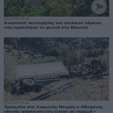
12:36
07.08.26
Αναστολή λειτουργίας του αιολικού πάρκου
που προκάλεσε τη φωτιά στη Βοιωτία
12:14
07.08.26
Τραγωδία στη Λακωνία: Νεκρός ο 48χρονος
οδηγός φορτηγού που έπεσε σε γκρεμό –