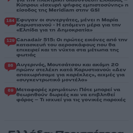
για την ηλεκτρική διασύνδεση Ελλάδας –
Κύπρου: «Ισχυρή ψήφος εμπιστοσύνης» η
είσοδος της Meridiam στην GSI
Έφυγαν οι συνεργάτες, μένει η Μαρία
184
Καρυστιανού - Η επόμενη μέρα για την
«Ελπίδα για τη Δημοκρατία»
Canadair 515: Οι πρώτες εικόνες από την
129
κατασκευή του αεροσκάφους που θα
επιχειρεί και τη νύχτα στα μέτωπα της
φωτιάς
Αυγερινός, Μουτσάτσου και ακόμη 20
86
πρώην στελέχη κατά Καρυστιανού: «Δεν
αποχωρήσαμε για καρέκλες», αιχμές για
«συγκεντρωτικό μοντέλο»
Μεταφορές χρημάτων: Πότε μπορεί να
69
θεωρηθούν δωρεές και να επιβληθεί
φόρος – Τι ισχυεί για τις γονικές παροχές