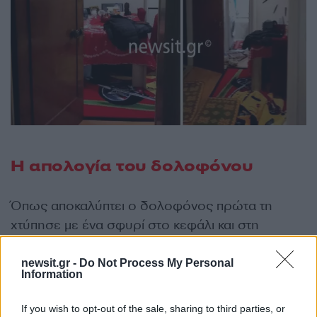
Η απολογία του δολοφόνου
Όπως αποκαλύπτει ο δολοφόνος πρώτα τη
χτύπησε με ένα σφυρί στο κεφάλι και στη
συνέχεια την έπνιξε με το καλώδιο ενός
φορτιστή. Συγκεκριμένα αναφέρει : «Ενώ
newsit.gr -
Do Not Process My Personal
Information
κοιμόντουσαν τα παιδιά κάποια στιγμή γύρω στις
01:30 ξύπνησα και είδα ότι έλειπε από δίπλα μου
If you wish to opt-out of the sale, sharing to third parties, or