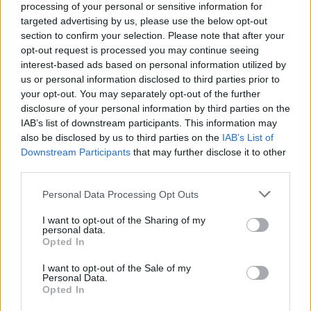
η Άλμπα. Ήτανε στο μπάνιο και μιλούσε στο
processing of your personal or sensitive information for
τηλέφωνο.
targeted advertising by us, please use the below opt-out
section to confirm your selection. Please note that after your
opt-out request is processed you may continue seeing
Την άκουσα να λέει ότι θα έπαιρνε το μεγάλο μας
interest-based ads based on personal information utilized by
γιο και θα έφευγε ενώ στην άλλη πλευρά της
us or personal information disclosed to third parties prior to
your opt-out. You may separately opt-out of the further
γραμμής ακουγόταν μία αντρική φωνή. Της είπα
disclosure of your personal information by third parties on the
να έρθει στο δωμάτιο να μιλήσουμε.
IAB’s list of downstream participants. This information may
also be disclosed by us to third parties on the
IAB’s List of
Downstream Participants
that may further disclose it to other
Τη ρώτησα ποιος ήταν και εκείνη μου έλεγε ότι
third parties.
δεν ήταν κανείς και ότι έβλεπε βιντεάκια. Μετά
Please note that this website/app uses one or more Google
από λίγο παραδέχθηκε ότι μιλούσε με άντρα και
Personal Data Processing Opt Outs
services and may gather and store information including but
ότι θα πάρει το παιδί το μεγάλο και θα φύγει.
not limited to your visit or usage behaviour. You may click to
I want to opt-out of the Sharing of my
personal data.
grant or deny consent to Google and its third-party tags to
Opted In
use your data for below specified purposes in below Google
Μου είπε ότι δεν έχω λεφτά και δεν θα κάτσει
consent section.
I want to opt-out of the Sale of my
μαζί μου. Τη ρώτησα γιατί θα πάρεις το μεγάλο
Personal Data.
μας γιο και μου είπε ότι αυτό το παιδί δεν το έχει
Opted In
κάνει μαζί μου και μόνο το μικρό αγόρι κάναμε