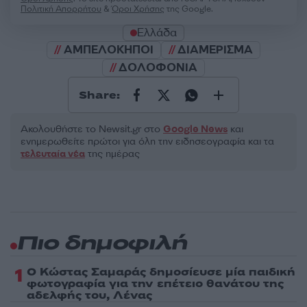
Πολιτική Απορρήτου
&
Όροι Χρήσης
της Google.
Ελλάδα
ΑΜΠΕΛΟΚΗΠΟΙ
ΔΙΑΜΕΡΙΣΜΑ
ΔΟΛΟΦΟΝΙΑ
Share:
Ακολουθήστε το Νewsit.gr στο
Google News
και
ενημερωθείτε πρώτοι για όλη την ειδησεογραφία και τα
τελευταία νέα
της ημέρας
Πιο δημοφιλή
1
Ο Κώστας Σαμαράς δημοσίευσε μία παιδική
φωτογραφία για την επέτειο θανάτου της
αδελφής του, Λένας