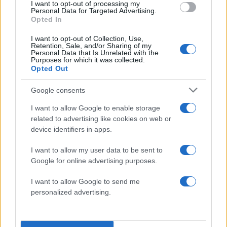
I want to opt-out of processing my
Personal Data for Targeted Advertising.
μαζί.
Opted In
I want to opt-out of Collection, Use,
Εκείνη την στιγμή
θόλωσα τελείως
και άνοιξα
Retention, Sale, and/or Sharing of my
Personal Data that Is Unrelated with the
την τσάντα που παίρνω στην οικοδομή, την οποία
Purposes for which it was collected.
είχα δίπλα στο κρεβάτι μας, πήρα το σφυρί και τη
Opted Out
χτύπησα στο κεφάλι. Τη χτύπησα μία φορά στο
Google consents
πάνω μέρος του κεφαλιού της και κατευθείαν
I want to allow Google to enable storage
έπεσε στο κρεβάτι.
related to advertising like cookies on web or
device identifiers in apps.
Δεν έκανε θόρυβο καθόλου. Εγώ δεν ήξερα αν
I want to allow my user data to be sent to
είχε πεθάνει αλλά παρ’ όλα αυτά πήρα ένα
Google for online advertising purposes.
καλώδιο φορτιστή που βρήκα μπροστά μου, της
το πέρασε γύρω από το λαιμό της και το έσφιξα
I want to allow Google to send me
για να την πνίξω
personalized advertising.
Επειδή έβγαζε αίμα από το κεφάλι της, της έβαλα