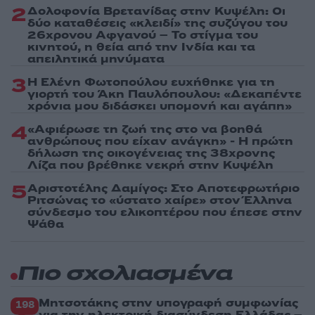
2
Δολοφονία Βρετανίδας στην Κυψέλη: Οι
δύο καταθέσεις «κλειδί» της συζύγου του
26χρονου Αφγανού – Το στίγμα του
κινητού, η θεία από την Ινδία και τα
απειλητικά μηνύματα
3
Η Ελένη Φωτοπούλου ευχήθηκε για τη
γιορτή του Άκη Παυλόπουλου: «Δεκαπέντε
χρόνια μου διδάσκει υπομονή και αγάπη»
4
«Αφιέρωσε τη ζωή της στο να βοηθά
ανθρώπους που είχαν ανάγκη» - Η πρώτη
δήλωση της οικογένειας της 38χρονης
Λίζα που βρέθηκε νεκρή στην Κυψέλη
5
Αριστοτέλης Δαμίγος: Στο Αποτεφρωτήριο
Ριτσώνας το «ύστατο χαίρε» στον Έλληνα
σύνδεσμο του ελικοπτέρου που έπεσε στην
Ψάθα
Πιο σχολιασμένα
Μητσοτάκης στην υπογραφή συμφωνίας
198