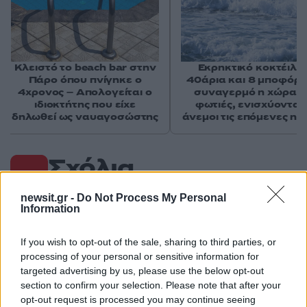
Κλειστό το beach bar στην
Εκρηκτικό κοκτέιλ μ
Πάρο όπου πνίγηκε ο
40άρια και 8 μποφόρ -
4χρονος – Απολογείται ο
συναγερμό η χώρα γ
ιδιοκτήτης που είχε
φωτιές, ενισχύονται 
δηλωθεί ως ναυαγοσώστης
άνεμοι τις επόμενες ημ
Σχόλια
newsit.gr -
Do Not Process My Personal
Information
Σχολίασε εδώ
If you wish to opt-out of the sale, sharing to third parties, or
processing of your personal or sensitive information for
targeted advertising by us, please use the below opt-out
50 /50
section to confirm your selection. Please note that after your
opt-out request is processed you may continue seeing