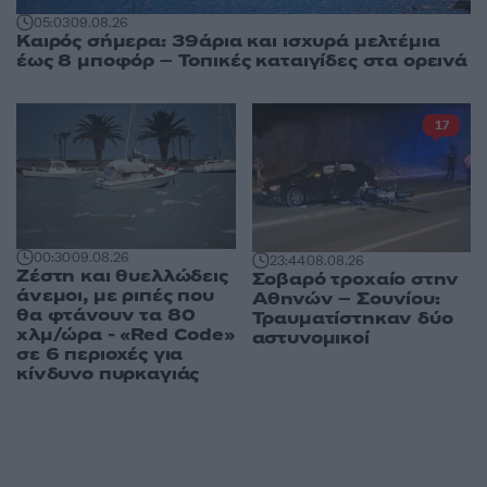
05:03
09.08.26
Καιρός σήμερα: 39άρια και ισχυρά μελτέμια
έως 8 μποφόρ – Τοπικές καταιγίδες στα ορεινά
17
00:30
09.08.26
23:44
08.08.26
Ζέστη και θυελλώδεις
Σοβαρό τροχαίο στην
άνεμοι, με ριπές που
Αθηνών – Σουνίου:
θα φτάνουν τα 80
Τραυματίστηκαν δύο
χλμ/ώρα - «Red Code»
αστυνομικοί
σε 6 περιοχές για
κίνδυνο πυρκαγιάς