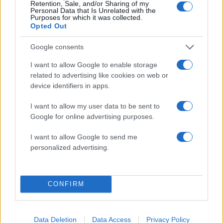
Retention, Sale, and/or Sharing of my
Personal Data that Is Unrelated with the
Purposes for which it was collected.
Πιο δημοφιλή
Opted Out
1
Κωνσταντίνος Αργυρός και Αλεξάνδρα
Google consents
Νίκα κάνουν διακοπές με πολυτελές γιοτ
με τα δύο παιδιά τους
I want to allow Google to enable storage
related to advertising like cookies on web or
2
Η Άννα Βίσση ξετρελάθηκε με μπάντα που
device identifiers in apps.
έπαιζε Τσιτσάνη στο Φισκάρδο και τους
πρότεινε συνεργασία
I want to allow my user data to be sent to
3
Θρήνος για τον Λιονέλ Μέσι – Πέθανε ο
Google for online advertising purposes.
πατέρας του, Χόρχε
4
I want to allow Google to send me
Ελίζαμπεθ Ελέτσι και Νεκτάριος Λεμονίδης
πήγαν στον Άγιο Νεκτάριο Βούλας για να
personalized advertising.
πάρουν την ευχή για τον γιο τους
5
Τζο Μπάιντεν: «Ο καρκίνος έχει εξαπλωθεί,
είναι πολύ επώδυνο», λέει ο γιος του
CONFIRM
Πιο σχολιασμένα
Data Deletion
Data Access
Privacy Policy