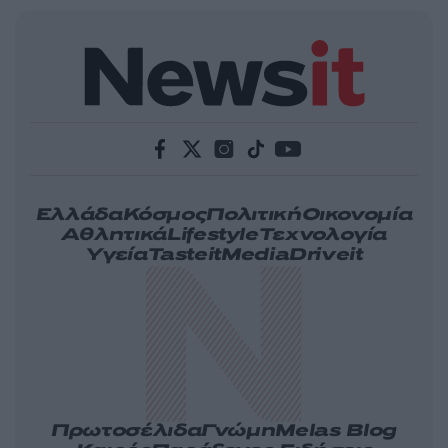
Ελλάδα
Κόσμος
Πολιτική
Οικονομία
Αθλητικά
Lifestyle
Τεχνολογία
Υγεία
Tasteit
Media
Driveit
Πρωτοσέλιδα
Γνώμη
Melas Blog