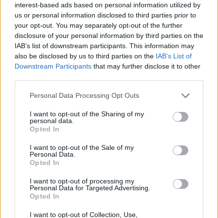
interest-based ads based on personal information utilized by
us or personal information disclosed to third parties prior to
your opt-out. You may separately opt-out of the further
disclosure of your personal information by third parties on the
2000 /2000
IAB’s list of downstream participants. This information may
also be disclosed by us to third parties on the
IAB’s List of
Υποβολή σχολίου
Downstream Participants
that may further disclose it to other
third parties.
Όροι Χρήσης
. Το site προστατεύεται από reCAPTCHA, ισχύουν
Πολιτική Απορρήτου
&
Όροι Χρήσης
της Google.
Please note that this website/app uses one or more Google
Personal Data Processing Opt Outs
services and may gather and store information including but
Ελλάδα
not limited to your visit or usage behaviour. You may click to
I want to opt-out of the Sharing of my
ΓΥΡΙΣΜΑΤΑ
ΘΕΣΣΑΛΟΝΙΚΗ
ΤΑΙΝΙΑ
personal data.
grant or deny consent to Google and its third-party tags to
Opted In
use your data for below specified purposes in below Google
Share:
consent section.
I want to opt-out of the Sale of my
Personal Data.
Ακολουθήστε το Νewsit.gr στο
Google News
και
Opted In
ενημερωθείτε πρώτοι για όλη την ειδησεογραφία και τα
τελευταία νέα
της ημέρας
I want to opt-out of processing my
Personal Data for Targeted Advertising.
Opted In
I want to opt-out of Collection, Use,