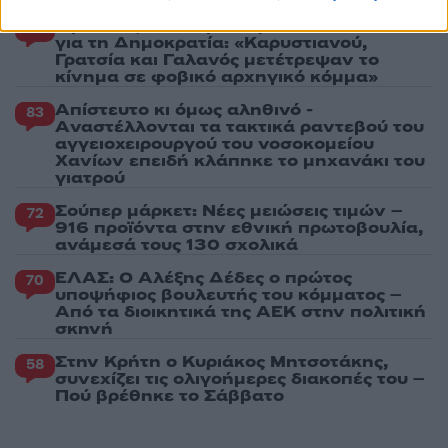
Βγήκαν ξανά τα μαχαίρια στην Ελπίδα
96
για τη Δημοκρατία: «Καρυστιανού,
Γρατσία και Γαλανός μετέτρεψαν το
κίνημα σε φοβικό αρχηγικό κόμμα»
Απίστευτο κι όμως αληθινό -
83
Aναστέλλονται τα τακτικά ραντεβού του
αγγειοχειρουργού του νοσοκομείου
Χανίων επειδή κλάπηκε το μηχανάκι του
γιατρού
Σούπερ μάρκετ: Νέες μειώσεις τιμών –
72
916 προϊόντα στην εθνική πρωτοβουλία,
ανάμεσά τους 130 σχολικά
ΕΛΑΣ: Ο Αλέξης Δέδες ο πρώτος
70
υποψήφιος βουλευτής του κόμματος –
Από τα διοικητικά της ΑΕΚ στην πολιτική
σκηνή
Στην Κρήτη ο Κυριάκος Μητσοτάκης,
58
συνεχίζει τις ολιγοήμερες διακοπές του –
Πού βρέθηκε το Σάββατο