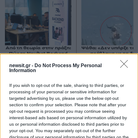
Από τη θεωρία στην πράξη:
Ψάθα: «Δεν υπήρξε τεχ
Πώς το Novibet Backend
πρόβλημα με τα δύ
Academy εκπαιδεύει τη νέα
ελικόπτερα» κατέθεσα
γενιά engineers
Βρετανός χειριστής κα
newsit.gr -
Do Not Process My Personal
Έλληνας διερμηνέα
Information
If you wish to opt-out of the sale, sharing to third parties, or
processing of your personal or sensitive information for
Σχόλια
1
targeted advertising by us, please use the below opt-out
section to confirm your selection. Please note that after your
Είναι σίγουρο
opt-out request is processed you may continue seeing
12:34 13/06/26
Οτι οι Ιρανοί έχουν ενημερώσει το έγκυρο CNN για τα
interest-based ads based on personal information utilized by
us or personal information disclosed to third parties prior to
πάντα που αφορούν την ασφάλεια της χώρας τους!!!!!!
your opt-out. You may separately opt-out of the further
Απάντηση
disclosure of your personal information by third parties on the