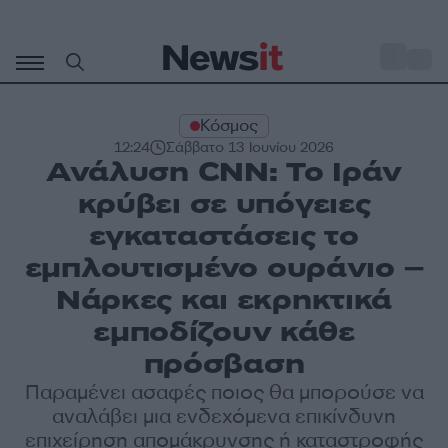
Μετάβαση
σε
o
28
περιεχόμενο
Κόσμος
12:24
Σάββατο 13 Ιουνίου 2026
Ανάλυση CNN: Το Ιράν
κρύβει σε υπόγειες
εγκαταστάσεις το
εμπλουτισμένο ουράνιο –
Νάρκες και εκρηκτικά
εμποδίζουν κάθε
πρόσβαση
Παραμένει ασαφές ποιος θα μπορούσε να
αναλάβει μια ενδεχόμενα επικίνδυνη
επιχείρηση απομάκρυνσης ή καταστροφής