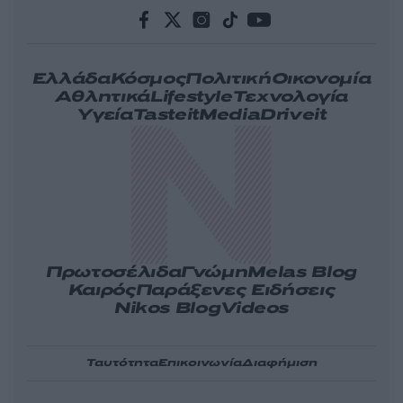
Ελλάδα
Κόσμος
Πολιτική
Οικονομία
Αθλητικά
Lifestyle
Τεχνολογία
Υγεία
Tasteit
Media
Driveit
Πρωτοσέλιδα
Γνώμη
Melas Blog
Καιρός
Παράξενες Ειδήσεις
Nikos Blog
Videos
Ταυτότητα
Επικοινωνία
Διαφήμιση