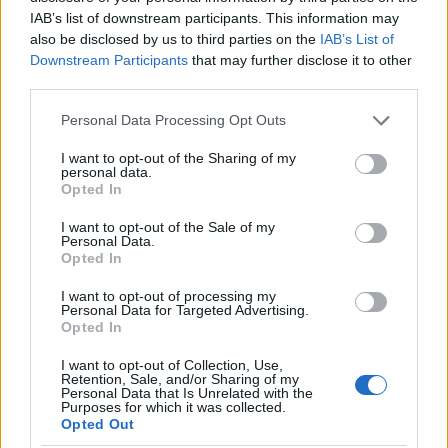
IAB’s list of downstream participants. This information may
also be disclosed by us to third parties on the
IAB’s List of
Downstream Participants
that may further disclose it to other
Σχολίασε εδώ
third parties.
Please note that this website/app uses one or more Google
Personal Data Processing Opt Outs
50 /50
services and may gather and store information including but
not limited to your visit or usage behaviour. You may click to
I want to opt-out of the Sharing of my
personal data.
grant or deny consent to Google and its third-party tags to
Opted In
use your data for below specified purposes in below Google
consent section.
I want to opt-out of the Sale of my
Personal Data.
2000 /2000
Opted In
Υποβολή σχολίου
I want to opt-out of processing my
Personal Data for Targeted Advertising.
Opted In
Όροι Χρήσης
. Το site προστατεύεται από reCAPTCHA, ισχύουν
Πολιτική Απορρήτου
&
Όροι Χρήσης
της Google.
I want to opt-out of Collection, Use,
Retention, Sale, and/or Sharing of my
Κόσμος
Personal Data that Is Unrelated with the
Purposes for which it was collected.
ΙΡΑΝ
ΟΥΡΑΝΙΟ
Opted Out