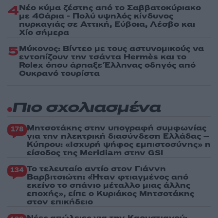
4
Νέο κύμα ζέστης από το Σαββατοκύριακο
με 40άρια - Πολύ υψηλός κίνδυνος
πυρκαγιάς σε Αττική, Εύβοια, Λέσβο και
Χίο σήμερα
5
Μύκονος: Βίντεο με τους αστυνομικούς να
εντοπίζουν την τσάντα Hermès και το
Rolex όπου άρπαξε Έλληνας οδηγός από
Ουκρανό τουρίστα
Πιο σχολιασμένα
Μητσοτάκης στην υπογραφή συμφωνίας
178
για την ηλεκτρική διασύνδεση Ελλάδας –
Κύπρου: «Ισχυρή ψήφος εμπιστοσύνης» η
είσοδος της Meridiam στην GSI
Το τελευταίο αντίο στον Γιάννη
134
Βαρβιτσιώτη: «Ήταν φτιαγμένος από
εκείνο το σπάνιο μέταλλο μιας άλλης
εποχής», είπε ο Κυριάκος Μητσοτάκης
στον επικήδειο
Νέες απώλειες για την Καρυστιανού: