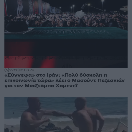
22:58
05.08.26
«Σύννεφα» στο Ιράν: «Πολύ δύσκολη η
επικοινωνία τώρα» λέει ο Μασούντ Πεζεσκιάν
για τον Μοτζτάμπα Χαμενεΐ