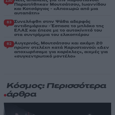
130
Παραιτήθηκαν Μουτσάτσου, Ιωαννίδου
και Κοτσόργιος - «Αποχωρώ από μια
αυταπάτη»
Συνελήφθη στην Ψάθα αδερφός
63
αντιδημάρχου - Έσπασε το μπλόκο της
ΕΛΑΣ και έπεσε με το αυτοκίνητό του
στα συντρίμμια του ελικοπτέρου
Αυγερινός, Μουτσάτσου και ακόμη 20
62
πρώην στελέχη κατά Καρυστιανού: «Δεν
αποχωρήσαμε για καρέκλες», αιχμές για
«συγκεντρωτικό μοντέλο»
Κόσμος: Περισσότερα
άρθρα