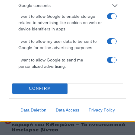
Share:
Google consents
Ακολουθήστε το Νewsit.gr στο
Google News
και
I want to allow Google to enable storage
ενημερωθείτε πρώτοι για όλη την ειδησεογραφία και τα
related to advertising like cookies on web or
τελευταία νέα
της ημέρας
device identifiers in apps.
I want to allow my user data to be sent to
Google for online advertising purposes.
I want to allow Google to send me
Πιο δημοφιλή
personalized advertising.
1
Τουρισμός για Όλους 2026: Σήμερα ανοίγει
η πλατφόρμα – Ποια ΑΦΜ προηγούνται
στις αιτήσεις
CONFIRM
2
Κυψέλη: Ο περίεργος ηλικιωμένος και το
ταξίδι στην Αράχωβα – Όσα ισχυρίστηκε ο
26χρονος για τον θάνατο της Βρετανίδας
Data Deletion
Data Access
Privacy Policy
3
Η φωτιά στη Δυτική Αττική, από την
κορυφή του Κιθαιρώνα – Το εντυπωσιακό
timelapse βίντεο