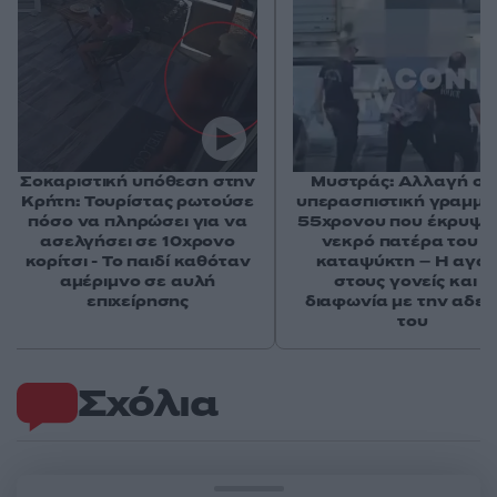
Σοκαριστική υπόθεση στην
Μυστράς: Αλλαγή στ
Κρήτη: Τουρίστας ρωτούσε
υπερασπιστική γραμμή
πόσο να πληρώσει για να
55χρονου που έκρυψε
ασελγήσει σε 10χρονο
νεκρό πατέρα του σ
κορίτσι - Το παιδί καθόταν
καταψύκτη – Η αγά
αμέριμνο σε αυλή
στους γονείς και η
επιχείρησης
διαφωνία με την αδε
του
Σχόλια