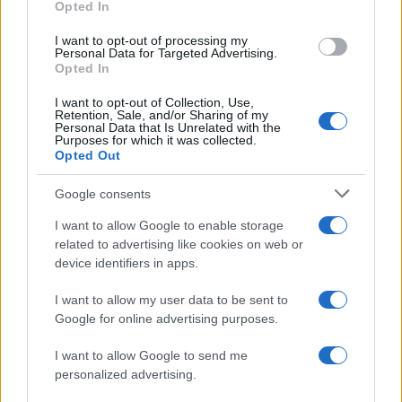
Opted In
«προστατευτικό πλαίσιο» και είπε πως «τα παιδιά
ήταν περισσότερο ασφαλή στο σχολείο, απ’ ό,τι
I want to opt-out of processing my
Personal Data for Targeted Advertising.
εκτός αυτού».
Opted In
I want to opt-out of Collection, Use,
Retention, Sale, and/or Sharing of my
Κορονοϊός: Δείτε τις ανακοινώσεις
Personal Data that Is Unrelated with the
Purposes for which it was collected.
για τα σχολεία
Opted Out
Google consents
I want to allow Google to enable storage
related to advertising like cookies on web or
device identifiers in apps.
I want to allow my user data to be sent to
Google for online advertising purposes.
I want to allow Google to send me
personalized advertising.