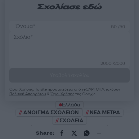
Σχολίασε εδώ
50 /50
2000 /2000
Υποβολή σχολίου
Όροι Χρήσης
. Το site προστατεύεται από reCAPTCHA, ισχύουν
Πολιτική Απορρήτου
&
Όροι Χρήσης
της Google.
Ελλάδα
ΑΝΟΙΓΜΑ ΣΧΟΛΕΙΩΝ
ΝΕΑ ΜΕΤΡΑ
ΣΧΟΛΕΙΑ
Share: