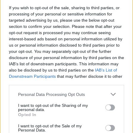
Όσον αφορά τους εκπειδευτικούς, οι
If you wish to opt-out of the sale, sharing to third parties, or
processing of your personal or sensitive information for
ανεμβολίαστοι θα κάνουν και αυτοί 5 τεστ σε 5
targeted advertising by us, please use the below opt-out
ημέρες: δύο rapid και ένα self test, επιπλέον των
section to confirm your selection. Please note that after your
δύο rapid test που ήδη κάνουν την εβδομάδα. Οι
opt-out request is processed you may continue seeing
εμβολιασμένοι εκπαιδευτικοί θα κάνουν 3 self
interest-based ads based on personal information utilized by
us or personal information disclosed to third parties prior to
test δωρεάν την εβδομάδα.
your opt-out. You may separately opt-out of the further
disclosure of your personal information by third parties on the
Η κυρία Κεραμέως εκτίμησε ότι αναμένονται
IAB’s list of downstream participants. This information may
also be disclosed by us to third parties on the
IAB’s List of
πολλά κρούσματα το επόμενο διάστημα,
Downstream Participants
that may further disclose it to other
υπενθυμίζοντας πως η ημέρα με τα περισσότερα
third parties.
κρούσματα στα σχολεία την προηγούμενη
Please note that this website/app uses one or more Google
Personal Data Processing Opt Outs
περίοδο ήταν η 13η Σεπτεμβρίου, η πρώτη
services and may gather and store information including but
ημέρα λειτουργίας των σχολείων, που τα παιδιά
not limited to your visit or usage behaviour. You may click to
I want to opt-out of the Sharing of my
personal data.
grant or deny consent to Google and its third-party tags to
προέρχονταν από μία περίοδο διακοπών.
Opted In
use your data for below specified purposes in below Google
consent section.
I want to opt-out of the Sale of my
Η ίδια επισήμανε ότι στο σχολείο παρέχεται ένα
Personal Data.