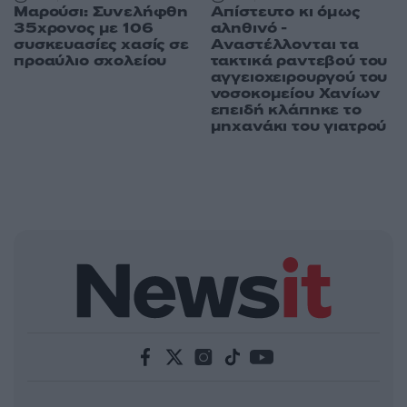
Μαρούσι: Συνελήφθη
Απίστευτο κι όμως
35χρονος με 106
αληθινό -
συσκευασίες χασίς σε
Aναστέλλονται τα
προαύλιο σχολείου
τακτικά ραντεβού του
αγγειοχειρουργού του
νοσοκομείου Χανίων
επειδή κλάπηκε το
μηχανάκι του γιατρού