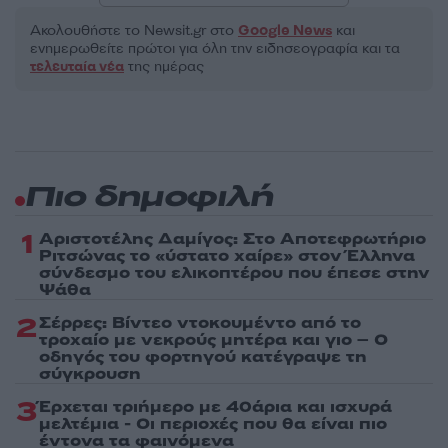
Ακολουθήστε το Νewsit.gr στο
Google News
και
ενημερωθείτε πρώτοι για όλη την ειδησεογραφία και τα
τελευταία νέα
της ημέρας
Πιο δημοφιλή
1
Αριστοτέλης Δαμίγος: Στο Αποτεφρωτήριο
Ριτσώνας το «ύστατο χαίρε» στον Έλληνα
σύνδεσμο του ελικοπτέρου που έπεσε στην
Ψάθα
2
Σέρρες: Βίντεο ντοκουμέντο από το
τροχαίο με νεκρούς μητέρα και γιο – Ο
οδηγός του φορτηγού κατέγραψε τη
σύγκρουση
3
Έρχεται τριήμερο με 40άρια και ισχυρά
μελτέμια - Οι περιοχές που θα είναι πιο
έντονα τα φαινόμενα