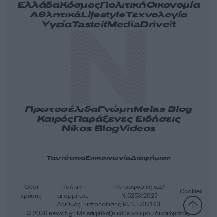
Ελλάδα
Κόσμος
Πολιτική
Οικονομία
Αθλητικά
Lifestyle
Τεχνολογία
Υγεία
Tasteit
Media
Driveit
Πρωτοσέλιδα
Γνώμη
Melas Blog
Καιρός
Παράξενες Ειδήσεις
Nikos Blog
Videos
Ταυτότητα
Επικοινωνία
Διαφήμιση
Όροι
Πολιτική
Πληροφορίες α.27
Cookies
χρήσης
απορρήτου
Ν.5253/2025
Αριθμός Πιστοποίησης Μ.Η.Τ.232163
© 2026 newsit.gr. Με επιφύλαξη κάθε νομίμου δικαιώματος.