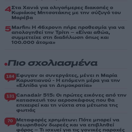
4
Στα Χανιά για ολιγοήμερες διακοπές ο
Κυριάκος Μητσοτάκης με την σύζυγό του
Μαρέβα
5
Marfin: Η 46χρονη πήρε προθεσμία για να
απολογηθεί την Τρίτη – «Είναι αθώα,
συμμετείχε στη διαδήλωση όπως και
100.000 άτομα»
Πιο σχολιασμένα
Έφυγαν οι συνεργάτες, μένει η Μαρία
184
Καρυστιανού - Η επόμενη μέρα για την
«Ελπίδα για τη Δημοκρατία»
Canadair 515: Οι πρώτες εικόνες από την
131
κατασκευή του αεροσκάφους που θα
επιχειρεί και τη νύχτα στα μέτωπα της
φωτιάς
Μεταφορές χρημάτων: Πότε μπορεί να
70
θεωρηθούν δωρεές και να επιβληθεί
φόρος – Τι ισχυεί για τις γονικές παροχές