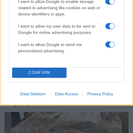
I want to allow Google to enable storage
και Κοτσόργιος - «Αποχωρώ από μια
αυταπάτη»
related to advertising like cookies on web or
device identifiers in apps.
Συνελήφθη στην Ψάθα αδερφός
63
αντιδημάρχου - Έσπασε το μπλόκο της
I want to allow my user data to be sent to
ΕΛΑΣ και έπεσε με το αυτοκίνητό του
Google for online advertising purposes.
στα συντρίμμια του ελικοπτέρου
Αυγερινός, Μουτσάτσου και ακόμη 20
62
I want to allow Google to send me
πρώην στελέχη κατά Καρυστιανού: «Δεν
personalized advertising.
αποχωρήσαμε για καρέκλες», αιχμές για
«συγκεντρωτικό μοντέλο»
CONFIRM
Ελλάδα: Περισσότερα
Data Deletion
Data Access
Privacy Policy
άρθρα