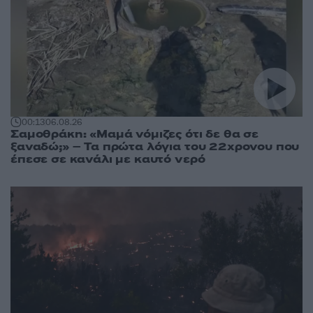
00:13
06.08.26
Σαμοθράκη: «Μαμά νόμιζες ότι δε θα σε
ξαναδώ;» – Τα πρώτα λόγια του 22χρονου που
έπεσε σε κανάλι με καυτό νερό