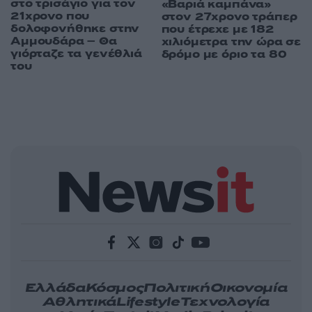
στο τρισάγιο για τον
«Βαριά καμπάνα»
21χρονο που
στον 27χρονο τράπερ
δολοφονήθηκε στην
που έτρεχε με 182
Αμμουδάρα – Θα
χιλιόμετρα την ώρα σε
γιόρταζε τα γενέθλιά
δρόμο με όριο τα 80
του
Ελλάδα
Κόσμος
Πολιτική
Οικονομία
Αθλητικά
Lifestyle
Τεχνολογία