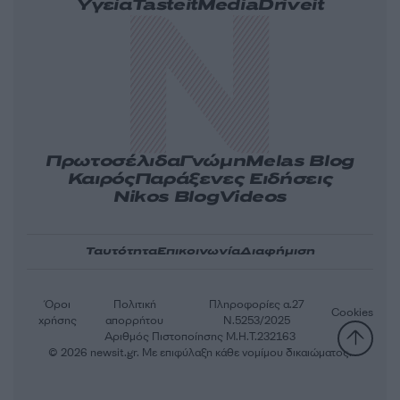
Υγεία
Tasteit
Media
Driveit
Πρωτοσέλιδα
Γνώμη
Melas Blog
Καιρός
Παράξενες Ειδήσεις
Nikos Blog
Videos
Ταυτότητα
Επικοινωνία
Διαφήμιση
Όροι
Πολιτική
Πληροφορίες α.27
Cookies
χρήσης
απορρήτου
Ν.5253/2025
Αριθμός Πιστοποίησης Μ.Η.Τ.232163
© 2026 newsit.gr. Με επιφύλαξη κάθε νομίμου δικαιώματος.