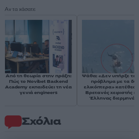
Αν τα χάσατε
Από τη θεωρία στην πράξη:
Ψάθα: «Δεν υπήρξε τεχ
Πώς το Novibet Backend
πρόβλημα με τα δύ
Academy εκπαιδεύει τη νέα
ελικόπτερα» κατέθεσα
γενιά engineers
Βρετανός χειριστής κα
Έλληνας διερμηνέα
Σχόλια