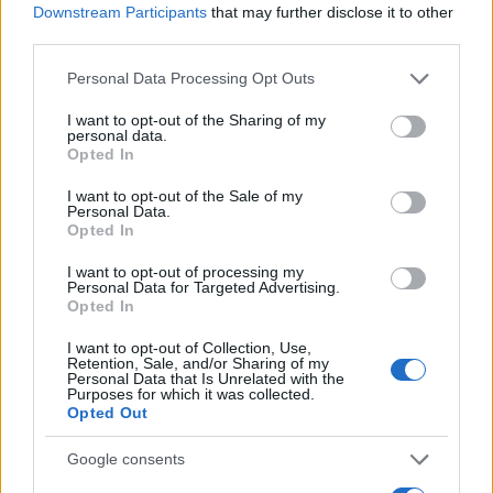
με 40άρια - Πολύ υψηλός κίνδυνος
Downstream Participants
that may further disclose it to other
πυρκαγιάς σε Αττική, Εύβοια, Λέσβο και
third parties.
Χίο σήμερα
Please note that this website/app uses one or more Google
Personal Data Processing Opt Outs
5
Μύκονος: Βίντεο με τους αστυνομικούς να
services and may gather and store information including but
εντοπίζουν την τσάντα Hermès και το
Rolex όπου άρπαξε Έλληνας οδηγός από
not limited to your visit or usage behaviour. You may click to
I want to opt-out of the Sharing of my
personal data.
Ουκρανό τουρίστα
grant or deny consent to Google and its third-party tags to
Opted In
use your data for below specified purposes in below Google
consent section.
I want to opt-out of the Sale of my
Personal Data.
Πιο σχολιασμένα
Opted In
Μητσοτάκης στην υπογραφή συμφωνίας
178
I want to opt-out of processing my
για την ηλεκτρική διασύνδεση Ελλάδας –
Personal Data for Targeted Advertising.
Κύπρου: «Ισχυρή ψήφος εμπιστοσύνης» η
Opted In
είσοδος της Meridiam στην GSI
I want to opt-out of Collection, Use,
Το τελευταίο αντίο στον Γιάννη
134
Retention, Sale, and/or Sharing of my
Βαρβιτσιώτη: «Ήταν φτιαγμένος από
Personal Data that Is Unrelated with the
εκείνο το σπάνιο μέταλλο μιας άλλης
Purposes for which it was collected.
εποχής», είπε ο Κυριάκος Μητσοτάκης
Opted Out
στον επικήδειο
Google consents
Νέες απώλειες για την Καρυστιανού:
130
Παραιτήθηκαν Μουτσάτσου, Ιωαννίδου