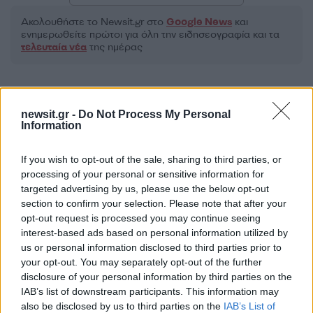
Ακολουθήστε το Νewsit.gr στο
Google News
και
ενημερωθείτε πρώτοι για όλη την ειδησεογραφία και τα
τελευταία νέα
της ημέρας
newsit.gr -
Do Not Process My Personal
Information
Πιο δημοφιλή
If you wish to opt-out of the sale, sharing to third parties, or
1
Τουρισμός για Όλους 2026: Σήμερα ανοίγει
processing of your personal or sensitive information for
η πλατφόρμα – Ποια ΑΦΜ προηγούνται
targeted advertising by us, please use the below opt-out
στις αιτήσεις
section to confirm your selection. Please note that after your
2
Η φωτιά στη Δυτική Αττική, από την
opt-out request is processed you may continue seeing
κορυφή του Κιθαιρώνα – Το εντυπωσιακό
interest-based ads based on personal information utilized by
timelapse βίντεο
us or personal information disclosed to third parties prior to
3
Κυψέλη: Ο περίεργος ηλικιωμένος και το
your opt-out. You may separately opt-out of the further
ταξίδι στην Αράχωβα – Όσα ισχυρίστηκε ο
disclosure of your personal information by third parties on the
26χρονος για τον θάνατο της Βρετανίδας
IAB’s list of downstream participants. This information may
4
also be disclosed by us to third parties on the
IAB’s List of
Νέο κύμα ζέστης από το Σαββατοκύριακο