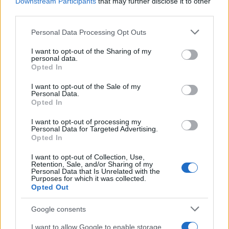
Downstream Participants
that may further disclose it to other
ΚΡΟΤΙΔΑ
third parties.
Please note that this website/app uses one or more Google
Share:
Personal Data Processing Opt Outs
services and may gather and store information including but
not limited to your visit or usage behaviour. You may click to
I want to opt-out of the Sharing of my
Ακολουθήστε το Νewsit.gr στο
Google News
και
personal data.
grant or deny consent to Google and its third-party tags to
ενημερωθείτε πρώτοι για όλη την ειδησεογραφία και τα
Opted In
use your data for below specified purposes in below Google
τελευταία νέα
της ημέρας
consent section.
I want to opt-out of the Sale of my
Personal Data.
Opted In
I want to opt-out of processing my
Personal Data for Targeted Advertising.
Opted In
Πιο δημοφιλή
I want to opt-out of Collection, Use,
1
Έφυγαν οι συνεργάτες, μένει η Μαρία
Retention, Sale, and/or Sharing of my
Personal Data that Is Unrelated with the
Καρυστιανού - Η επόμενη μέρα για την
Purposes for which it was collected.
«Ελπίδα για τη Δημοκρατία»
Opted Out
2
Συγκίνηση στο τελευταίο αντίο στον Λάκη
Χαλκιά: Με την «Φάμπρικα», λαούτο και
Google consents
κλαρίνα αποχαιρέτησαν την εμβληματική
φωνή της μεταπολίτευσης
I want to allow Google to enable storage