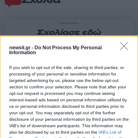
Σχολίασε εδώ
newsit.gr -
Do Not Process My Personal
50 /50
Information
If you wish to opt-out of the sale, sharing to third parties, or
processing of your personal or sensitive information for
targeted advertising by us, please use the below opt-out
section to confirm your selection. Please note that after your
2000 /2000
opt-out request is processed you may continue seeing
Υποβολή σχολίου
interest-based ads based on personal information utilized by
us or personal information disclosed to third parties prior to
your opt-out. You may separately opt-out of the further
Όροι Χρήσης
. Το site προστατεύεται από reCAPTCHA, ισχύουν
Πολιτική Απορρήτου
&
Όροι Χρήσης
της Google.
disclosure of your personal information by third parties on the
IAB’s list of downstream participants. This information may
Ελλάδα
also be disclosed by us to third parties on the
IAB’s List of
ΑΡΗΣ ΜΟΥΓΚΟΠΕΤΡΟΣ
ΚΛΑΡΙΝΟ