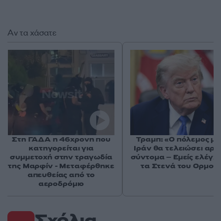
Αν τα χάσατε
Στη ΓΑΔΑ η 46χρονη που
Τραμπ: «Ο πόλεμος με
κατηγορείται για
Ιράν θα τελειώσει αρκ
συμμετοχή στην τραγωδία
σύντομα – Εμείς ελέγχ
της Μαρφίν - Μεταφέρθηκε
τα Στενά του Ορμού
απευθείας από το
αεροδρόμιο
Σχόλια