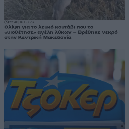
22:48
06.08.26
Θλίψη για το λευκό κουτάβι που το
«υιοθέτησε» αγέλη λύκων – Βρέθηκε νεκρό
στην Κεντρική Μακεδονία