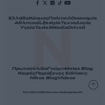
Ελλάδα
Κόσμος
Πολιτική
Οικονομία
Αθλητικά
Lifestyle
Τεχνολογία
Υγεία
Tasteit
Media
Driveit
Πρωτοσέλιδα
Γνώμη
Melas Blog
Καιρός
Παράξενες Ειδήσεις
Nikos Blog
Videos
Ταυτότητα
Επικοινωνία
Διαφήμιση