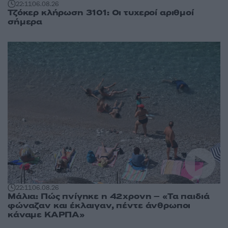
22:11
06.08.26
Τζόκερ κλήρωση 3101: Οι τυχεροί αριθμοί
σήμερα
22:11
06.08.26
Μάλια: Πώς πνίγηκε η 42χρονη – «Τα παιδιά
φώναζαν και έκλαιγαν, πέντε άνθρωποι
κάναμε ΚΑΡΠΑ»