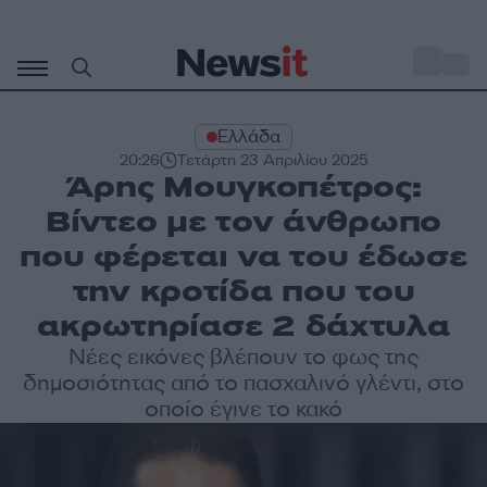
Μετάβαση
σε
o
28
περιεχόμενο
Ελλάδα
20:26
Τετάρτη 23 Απριλίου 2025
Άρης Μουγκοπέτρος:
Βίντεο με τον άνθρωπο
που φέρεται να του έδωσε
την κροτίδα που του
ακρωτηρίασε 2 δάχτυλα
Νέες εικόνες βλέπουν το φως της
δημοσιότητας από το πασχαλινό γλέντι, στο
οποίο έγινε το κακό