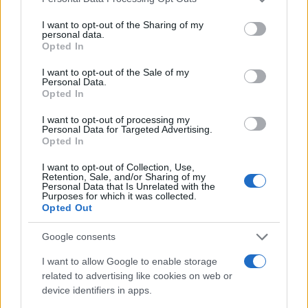
26χρονου Αφγανού – Το στίγμα του
services and may gather and store information including but
κινητού, η θεία από την Ινδία και τα
not limited to your visit or usage behaviour. You may click to
I want to opt-out of the Sharing of my
απειλητικά μηνύματα
personal data.
grant or deny consent to Google and its third-party tags to
Opted In
3
«Αφιέρωσε τη ζωή της στο να βοηθά
use your data for below specified purposes in below Google
ανθρώπους που είχαν ανάγκη» - Η πρώτη
consent section.
I want to opt-out of the Sale of my
δήλωση της οικογένειας της 38χρονης
Personal Data.
Λίζα που βρέθηκε νεκρή στην Κυψέλη
Opted In
4
Η Ελένη Φωτοπούλου ευχήθηκε για τη
γιορτή του Άκη Παυλόπουλου: «Δεκαπέντε
I want to opt-out of processing my
Personal Data for Targeted Advertising.
χρόνια μου διδάσκει υπομονή και αγάπη»
Opted In
5
Canadair 515: Οι πρώτες εικόνες από την
κατασκευή του αεροσκάφους που θα
I want to opt-out of Collection, Use,
επιχειρεί και τη νύχτα στα μέτωπα της
Retention, Sale, and/or Sharing of my
Personal Data that Is Unrelated with the
φωτιάς
Purposes for which it was collected.
Opted Out
Πιο σχολιασμένα
Google consents
I want to allow Google to enable storage
Μητσοτάκης στην υπογραφή συμφωνίας
198
related to advertising like cookies on web or
για την ηλεκτρική διασύνδεση Ελλάδας –
Κύπρου: «Ισχυρή ψήφος εμπιστοσύνης» η
device identifiers in apps.
είσοδος της Meridiam στην GSI