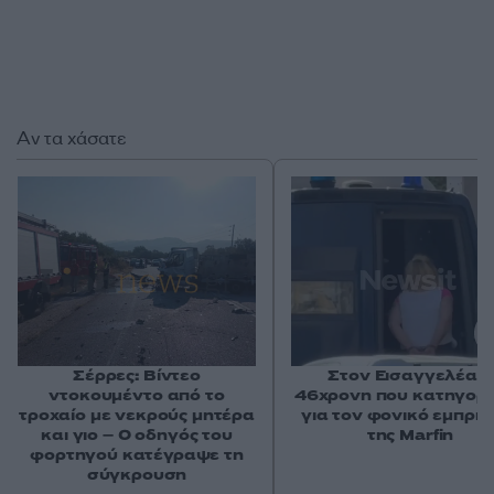
Αν τα χάσατε
Σέρρες: Βίντεο
Στον Εισαγγελέα η
ντοκουμέντο από το
46χρονη που κατηγορε
τροχαίο με νεκρούς μητέρα
για τον φονικό εμπρη
και γιο – Ο οδηγός του
της Marfin
φορτηγού κατέγραψε τη
σύγκρουση