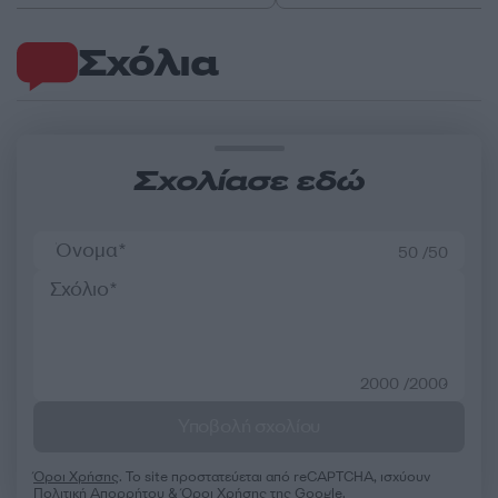
Σχόλια
Σχολίασε εδώ
50 /50
2000 /2000
Υποβολή σχολίου
Όροι Χρήσης
. Το site προστατεύεται από reCAPTCHA, ισχύουν
Πολιτική Απορρήτου
&
Όροι Χρήσης
της Google.