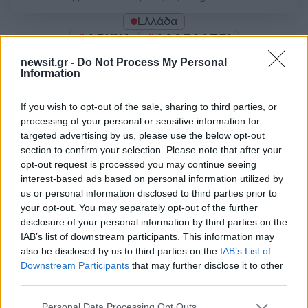
Ελλάδα
ΑΘΗΝΑ
ΑΛΛΟΔΑΠΟΙ
newsit.gr -
Do Not Process My Personal
Share:
Information
Ακολουθήστε το Νewsit.gr στο
Google News
και
If you wish to opt-out of the sale, sharing to third parties, or
ενημερωθείτε πρώτοι για όλη την ειδησεογραφία και τα
processing of your personal or sensitive information for
τελευταία νέα
της ημέρας
targeted advertising by us, please use the below opt-out
section to confirm your selection. Please note that after your
opt-out request is processed you may continue seeing
interest-based ads based on personal information utilized by
us or personal information disclosed to third parties prior to
your opt-out. You may separately opt-out of the further
Πιο δημοφιλή
disclosure of your personal information by third parties on the
IAB’s list of downstream participants. This information may
1
Ο Κώστας Σαμαράς δημοσίευσε μία παιδική
also be disclosed by us to third parties on the
IAB’s List of
φωτογραφία για την επέτειο θανάτου της
αδελφής του, Λένας
Downstream Participants
that may further disclose it to other
third parties.
2
Δολοφονία Βρετανίδας στην Κυψέλη: Οι
δύο καταθέσεις «κλειδί» της συζύγου του
Please note that this website/app uses one or more Google
Personal Data Processing Opt Outs