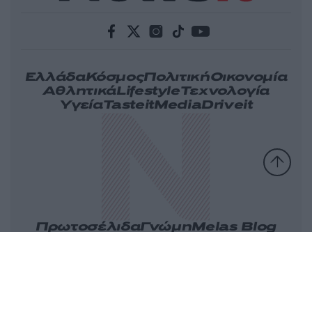
Ελλάδα
Κόσμος
Πολιτική
Οικονομία
Αθλητικά
Lifestyle
Τεχνολογία
Υγεία
Tasteit
Media
Driveit
Πρωτοσέλιδα
Γνώμη
Melas Blog
Καιρός
Παράξενες Ειδήσεις
Nikos Blog
Videos
Ταυτότητα
Επικοινωνία
Διαφήμιση