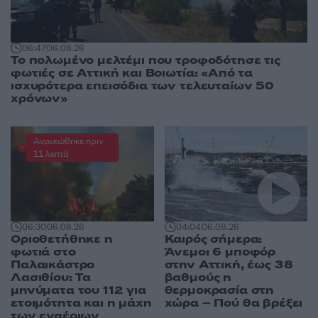
06:47
06.08.26
Το πολωμένο μελτέμι που τροφοδότησε τις
φωτιές σε Αττική και Βοιωτία: «Από τα
ισχυρότερα επεισόδια των τελευταίων 50
χρόνων»
Ανανεώθηκε πριν
11 λεπτά
04:04
06.08.26
06:30
06.08.26
Καιρός σήμερα:
Οριοθετήθηκε η
Άνεμοι 6 μποφόρ
φωτιά στο
στην Αττική, έως 38
Παλαικάστρο
βαθμούς η
Λασιθίου: Τα
θερμοκρασία στη
μηνύματα του 112 για
χώρα – Πού θα βρέξει
ετοιμότητα και η μάχη
των εναέριων