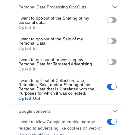
Please note that this website/app uses one or more Google
Personal Data Processing Opt Outs
services and may gather and store information including but
not limited to your visit or usage behaviour. You may click to
I want to opt-out of the Sharing of my
personal data.
grant or deny consent to Google and its third-party tags to
2000 /2000
Opted In
use your data for below specified purposes in below Google
consent section.
Υποβολή σχολίου
I want to opt-out of the Sale of my
Personal Data.
Opted In
Όροι Χρήσης
. Το site προστατεύεται από reCAPTCHA, ισχύουν
Πολιτική Απορρήτου
&
Όροι Χρήσης
της Google.
I want to opt-out of processing my
Personal Data for Targeted Advertising.
Ελλάδα
Opted In
ΑΥΤΟΚΤΟΝΙΑ
ΒΟΥΛΑ
ΕΦΟΠΛΙΣΤΗΣ
I want to opt-out of Collection, Use,
Retention, Sale, and/or Sharing of my
Share:
Personal Data that Is Unrelated with the
Purposes for which it was collected.
Opted Out
Ακολουθήστε το Νewsit.gr στο
Google News
και
ενημερωθείτε πρώτοι για όλη την ειδησεογραφία και τα
Google consents
τελευταία νέα
της ημέρας
I want to allow Google to enable storage
related to advertising like cookies on web or
device identifiers in apps.