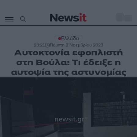
Μετάβαση
σε
o
30
περιεχόμενο
Ελλάδα
23:21
Πέμπτη 2 Νοεμβρίου 2023
Αυτοκτονία εφοπλιστή
στη Βούλα: Τι έδειξε η
αυτοψία της αστυνομίας