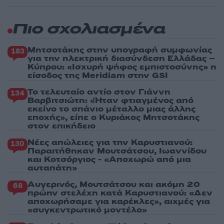
Πιο σχολιασμένα
Μητσοτάκης στην υπογραφή συμφωνίας
183
για την ηλεκτρική διασύνδεση Ελλάδας –
Κύπρου: «Ισχυρή ψήφος εμπιστοσύνης» η
είσοδος της Meridiam στην GSI
Το τελευταίο αντίο στον Γιάννη
134
Βαρβιτσιώτη: «Ήταν φτιαγμένος από
εκείνο το σπάνιο μέταλλο μιας άλλης
εποχής», είπε ο Κυριάκος Μητσοτάκης
στον επικήδειο
Νέες απώλειες για την Καρυστιανού:
130
Παραιτήθηκαν Μουτσάτσου, Ιωαννίδου
και Κοτσόργιος - «Αποχωρώ από μια
αυταπάτη»
Αυγερινός, Μουτσάτσου και ακόμη 20
68
πρώην στελέχη κατά Καρυστιανού: «Δεν
αποχωρήσαμε για καρέκλες», αιχμές για
«συγκεντρωτικό μοντέλο»