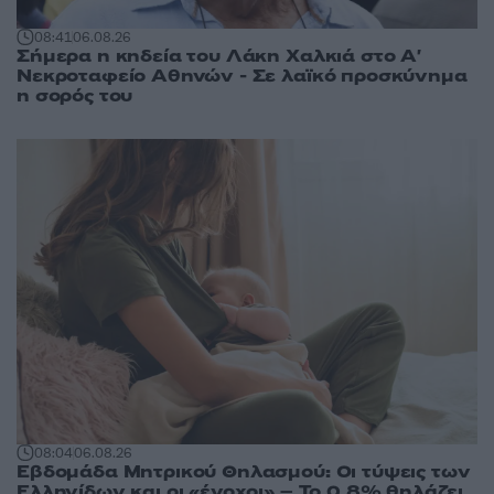
08:41
06.08.26
Σήμερα η κηδεία του Λάκη Χαλκιά στο Α'
Νεκροταφείο Αθηνών - Σε λαϊκό προσκύνημα
η σορός του
08:04
06.08.26
Εβδομάδα Μητρικού Θηλασμού: Οι τύψεις των
Ελληνίδων και οι «ένοχοι» – Το 0,8% θηλάζει