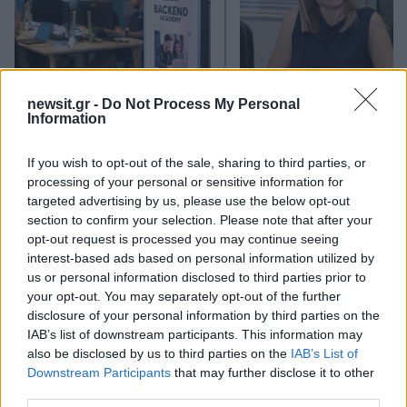
Από τη θεωρία στην πράξη:
Έφυγαν οι συνεργάτε
newsit.gr -
Do Not Process My Personal
Πώς το Novibet Backend
μένει η Μαρία
Information
Academy εκπαιδεύει τη νέα
Καρυστιανού - Η επόμ
γενιά engineers
μέρα για την «Ελπίδα 
Δημοκρατίας»
If you wish to opt-out of the sale, sharing to third parties, or
processing of your personal or sensitive information for
targeted advertising by us, please use the below opt-out
Σχόλια
section to confirm your selection. Please note that after your
opt-out request is processed you may continue seeing
interest-based ads based on personal information utilized by
us or personal information disclosed to third parties prior to
your opt-out. You may separately opt-out of the further
disclosure of your personal information by third parties on the
Σχολίασε εδώ
IAB’s list of downstream participants. This information may
also be disclosed by us to third parties on the
IAB’s List of
Downstream Participants
that may further disclose it to other
50 /50
third parties.