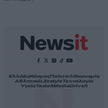
Ελλάδα
Κόσμος
Πολιτική
Οικονομία
Αθλητικά
Lifestyle
Τεχνολογία
Υγεία
Tasteit
Media
Driveit