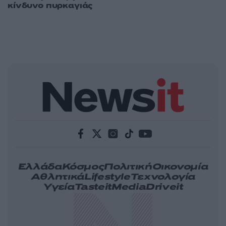
κίνδυνο πυρκαγιάς
Ελλάδα
Κόσμος
Πολιτική
Οικονομία
Αθλητικά
Lifestyle
Τεχνολογία
Υγεία
Tasteit
Media
Driveit