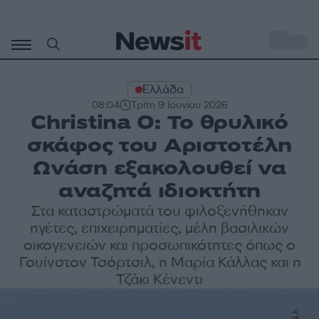
Μετάβαση
σε
o
30
περιεχόμενο
Ελλάδα
08:04
Τρίτη 9 Ιουνίου 2026
Christina O: Το θρυλικό
σκάφος του Αριστοτέλη
Ωνάση εξακολουθεί να
αναζητά ιδιοκτήτη
Στα καταστρώματά του φιλοξενήθηκαν
ηγέτες, επιχειρηματίες, μέλη βασιλικών
οικογενειών και προσωπικότητες όπως ο
Γουίνστον Τσόρτσιλ, η Μαρία Κάλλας και η
Τζάκι Κένεντι