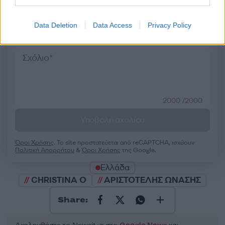
Σχολίασε εδώ
Data Deletion
Data Access
Privacy Policy
50 /50
2000 /2000
Υποβολή σχολίου
Όροι Χρήσης
. Το site προστατεύεται από reCAPTCHA, ισχύουν
Πολιτική Απορρήτου
&
Όροι Χρήσης
της Google.
Ελλάδα
CHRISTINA O
ΑΡΙΣΤΟΤΕΛΗΣ ΩΝΑΣΗΣ
Share: