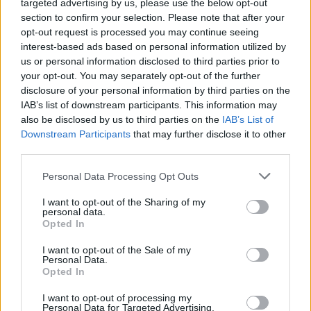
Παπανικολάου, ο οποίος επανέφερε το ιστορικό
targeted advertising by us, please use the below opt-out
section to confirm your selection. Please note that after your
όνομα «Christina O» και χρηματοδότησε μια
opt-out request is processed you may continue seeing
εκτεταμένη ανακατασκευή που ολοκληρώθηκε
interest-based ads based on personal information utilized by
το 2001.
us or personal information disclosed to third parties prior to
your opt-out. You may separately opt-out of the further
ΔΙΑΦΗΜΙΣΗ
disclosure of your personal information by third parties on the
IAB’s list of downstream participants. This information may
also be disclosed by us to third parties on the
IAB’s List of
Downstream Participants
that may further disclose it to other
third parties.
Please note that this website/app uses one or more Google
Personal Data Processing Opt Outs
services and may gather and store information including but
not limited to your visit or usage behaviour. You may click to
I want to opt-out of the Sharing of my
personal data.
grant or deny consent to Google and its third-party tags to
Opted In
use your data for below specified purposes in below Google
consent section.
I want to opt-out of the Sale of my
Personal Data.
Opted In
Αν τα χάσατε
I want to opt-out of processing my
Personal Data for Targeted Advertising.