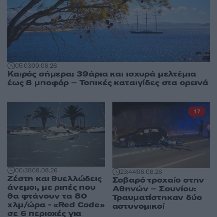
05:03
09.08.26
Καιρός σήμερα: 39άρια και ισχυρά μελτέμια
έως 8 μποφόρ – Τοπικές καταιγίδες στα ορεινά
17
00:30
09.08.26
23:44
08.08.26
Ζέστη και θυελλώδεις
Σοβαρό τροχαίο στην
άνεμοι, με ριπές που
Αθηνών – Σουνίου:
θα φτάνουν τα 80
Τραυματίστηκαν δύο
χλμ/ώρα - «Red Code»
αστυνομικοί
σε 6 περιοχές για