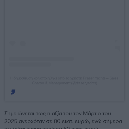
Η δημοσίευση κοινοποιήθηκε από το χρήστη Fraser Yachts – Sales,
Charter & Management (@fraseryachts)
Σημειώνεται πως η αξία του τον Μάρτιο του
2025 ανερχόταν σε 80 εκατ. ευρώ, ενώ σήμερα
πωλείται έναντι περίπου 52 εκατ. ευρώ.