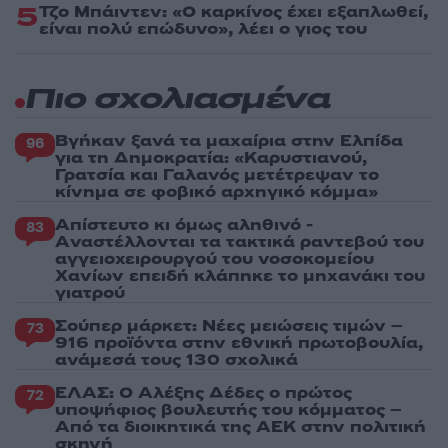
5
Τζο Μπάιντεν: «Ο καρκίνος έχει εξαπλωθεί,
είναι πολύ επώδυνο», λέει ο γιος του
Πιο σχολιασμένα
Βγήκαν ξανά τα μαχαίρια στην Ελπίδα
96
για τη Δημοκρατία: «Καρυστιανού,
Γρατσία και Γαλανός μετέτρεψαν το
κίνημα σε φοβικό αρχηγικό κόμμα»
Απίστευτο κι όμως αληθινό -
83
Aναστέλλονται τα τακτικά ραντεβού του
αγγειοχειρουργού του νοσοκομείου
Χανίων επειδή κλάπηκε το μηχανάκι του
γιατρού
Σούπερ μάρκετ: Νέες μειώσεις τιμών –
73
916 προϊόντα στην εθνική πρωτοβουλία,
ανάμεσά τους 130 σχολικά
ΕΛΑΣ: Ο Αλέξης Δέδες ο πρώτος
72
υποψήφιος βουλευτής του κόμματος –
Από τα διοικητικά της ΑΕΚ στην πολιτική
σκηνή