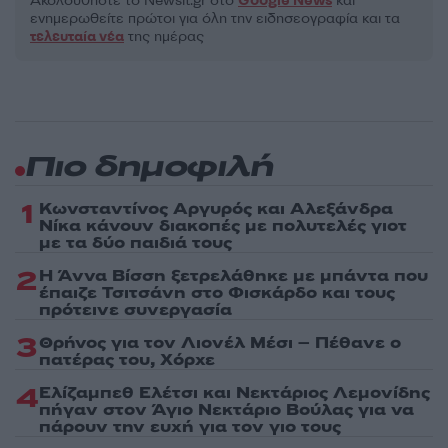
Ακολουθήστε το Νewsit.gr στο
Google News
και
ενημερωθείτε πρώτοι για όλη την ειδησεογραφία και τα
τελευταία νέα
της ημέρας
Πιο δημοφιλή
1
Κωνσταντίνος Αργυρός και Αλεξάνδρα
Νίκα κάνουν διακοπές με πολυτελές γιοτ
με τα δύο παιδιά τους
2
Η Άννα Βίσση ξετρελάθηκε με μπάντα που
έπαιζε Τσιτσάνη στο Φισκάρδο και τους
πρότεινε συνεργασία
3
Θρήνος για τον Λιονέλ Μέσι – Πέθανε ο
πατέρας του, Χόρχε
4
Ελίζαμπεθ Ελέτσι και Νεκτάριος Λεμονίδης
πήγαν στον Άγιο Νεκτάριο Βούλας για να
πάρουν την ευχή για τον γιο τους