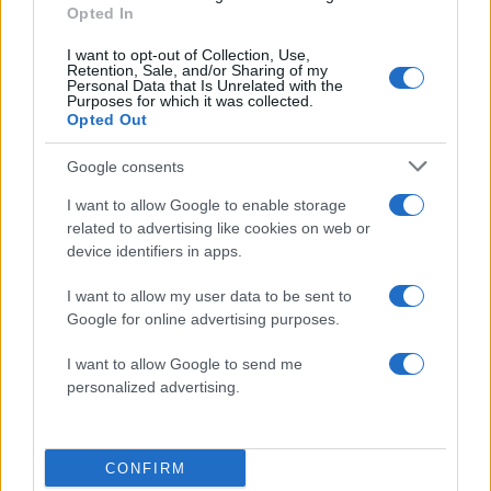
Opted In
I want to opt-out of Collection, Use,
Retention, Sale, and/or Sharing of my
Personal Data that Is Unrelated with the
Purposes for which it was collected.
Opted Out
Google consents
I want to allow Google to enable storage
Κλειστό μέχρι νεοτέρας το
Εκρηκτικό κοκτέιλ μ
related to advertising like cookies on web or
beach bar στην Πάρο όπου
40άρια και 8 μποφόρ -
device identifiers in apps.
πνίγηκε ο 4χρονος –
συναγερμό η χώρα γ
Απολογείται ο ιδιοκτήτης
φωτιές, ενισχύονται 
που είχε δηλωθεί ως
άνεμοι τις επόμενες ημ
I want to allow my user data to be sent to
ναυαγοσώστης
Google for online advertising purposes.
I want to allow Google to send me
Σχόλια
personalized advertising.
CONFIRM