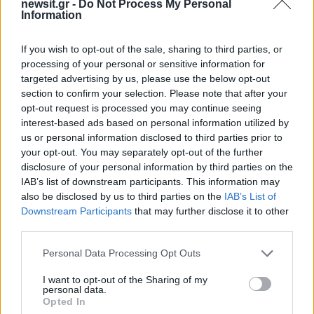
newsit.gr -
Do Not Process My Personal
Information
Όροι Χρήσης
. Το site προστατεύεται από reCAPTCHA, ισχύουν
Πολιτική Απορρήτου
&
Όροι Χρήσης
της Google.
Ελλάδα
If you wish to opt-out of the sale, sharing to third parties, or
processing of your personal or sensitive information for
ΔΕΗ
ΔΕΗ ΟΦΕΙΛΕΣ
ΔΕΗ ΧΡΕΗ
targeted advertising by us, please use the below opt-out
section to confirm your selection. Please note that after your
Share:
opt-out request is processed you may continue seeing
interest-based ads based on personal information utilized by
Ακολουθήστε το Νewsit.gr στο
Google News
και
us or personal information disclosed to third parties prior to
ενημερωθείτε πρώτοι για όλη την ειδησεογραφία και τα
your opt-out. You may separately opt-out of the further
τελευταία νέα
της ημέρας
disclosure of your personal information by third parties on the
IAB’s list of downstream participants. This information may
also be disclosed by us to third parties on the
IAB’s List of
Downstream Participants
that may further disclose it to other
third parties.
Πιο δημοφιλή
Please note that this website/app uses one or more Google
Personal Data Processing Opt Outs
services and may gather and store information including but
1
«Ψήνονται» στα 40άρια δυτική και βόρεια
not limited to your visit or usage behaviour. You may click to
I want to opt-out of the Sharing of my
Ελλάδα – Ενισχυμένα μελτέμια έως 8
personal data.
grant or deny consent to Google and its third-party tags to
μποφόρ στο Αιγαίο μέχρι
Opted In
use your data for below specified purposes in below Google
Δεκαπενταύγουστο