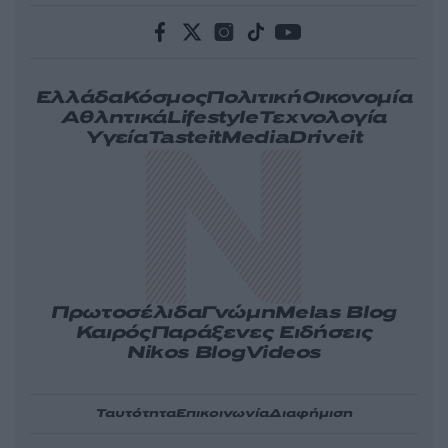
Ελλάδα
Κόσμος
Πολιτική
Οικονομία
Αθλητικά
Lifestyle
Τεχνολογία
Υγεία
Tasteit
Media
Driveit
Πρωτοσέλιδα
Γνώμη
Melas Blog
Καιρός
Παράξενες Ειδήσεις
Nikos Blog
Videos
Ταυτότητα
Επικοινωνία
Διαφήμιση