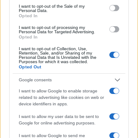
consent section.
I want to opt-out of the Sale of my
2
Η Άννα Βίσση ξετρελάθηκε με μπάντα που
Personal Data.
έπαιζε Τσιτσάνη στο Φισκάρδο και τους
Opted In
πρότεινε συνεργασία
I want to opt-out of processing my
3
Μαριζέτα Αντωνοπούλου στο newsit.gr: Οι
Personal Data for Targeted Advertising.
“σωτήρες” ανήκουν στο χρονοντούλαπο
Opted In
της ιστορίας
I want to opt-out of Collection, Use,
4
Ίση με 6 βόμβες Χιροσίμα η ενέργεια που
Retention, Sale, and/or Sharing of my
απελευθερώθηκε από τη mega fire σε
Personal Data that Is Unrelated with the
Αττική και Βοιωτία - Πώς κάηκε μέσα σε 2
Purposes for which it was collected.
βράδια το 55% της έκτασης
Opted Out
5
Η FIFA απάντησε στις καταγγελίες για την
Google consents
ερωμένη του Ινφαντίνο: «Κατηγορηματικά
αναληθείς και δυσφημιστικοί οι ισχυρισμοί»
I want to allow Google to enable storage
related to advertising like cookies on web or
device identifiers in apps.
Πιο σχολιασμένα
I want to allow my user data to be sent to
Marfin: Η 46χρονη πήρε προθεσμία για
104
Google for online advertising purposes.
να απολογηθεί την Τρίτη – «Είναι αθώα,
συμμετείχε στη διαδήλωση όπως και
I want to allow Google to send me
100.000 άτομα»