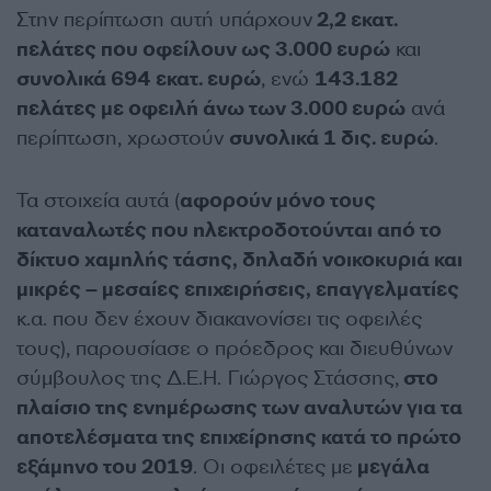
Στην περίπτωση αυτή υπάρχουν
2,2 εκατ.
πελάτες που οφείλουν ως 3.000 ευρώ
και
συνολικά 694 εκατ. ευρώ
, ενώ
143.182
πελάτες με οφειλή άνω των 3.000 ευρώ
ανά
περίπτωση, χρωστούν
συνολικά 1 δις. ευρώ
.
Τα στοιχεία αυτά (
αφορούν μόνο τους
καταναλωτές που ηλεκτροδοτούνται από το
δίκτυο χαμηλής τάσης, δηλαδή νοικοκυριά και
μικρές – μεσαίες επιχειρήσεις, επαγγελματίες
κ.α. που δεν έχουν διακανονίσει τις οφειλές
τους), παρουσίασε ο πρόεδρος και διευθύνων
σύμβουλος της Δ.Ε.Η. Γιώργος Στάσσης,
στο
πλαίσιο της ενημέρωσης των αναλυτών για τα
αποτελέσματα της επιχείρησης κατά το πρώτο
εξάμηνο του 2019
. Οι οφειλέτες με
μεγάλα