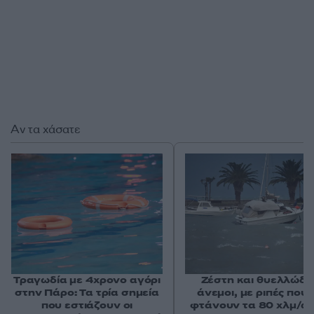
Αν τα χάσατε
Τραγωδία με 4χρονο αγόρι
Ζέστη και θυελλώδε
στην Πάρο: Τα τρία σημεία
άνεμοι, με ριπές που 
που εστιάζουν οι
φτάνουν τα 80 χλμ/ώρ