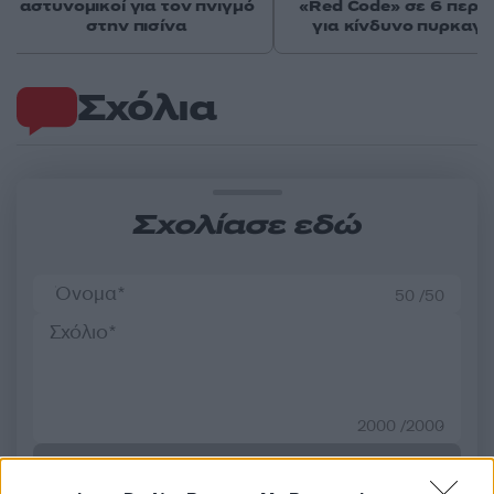
αστυνομικοί για τον πνιγμό
«Red Code» σε 6 περιο
στην πισίνα
για κίνδυνο πυρκαγι
Σχόλια
Σχολίασε εδώ
50 /50
2000 /2000
Υποβολή σχολίου