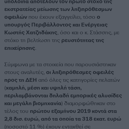
υπόλοιπα αποτελούν τον πρώτο στόχο της
εκστρατείας μείωσης των ληξιπρόθεσμων
οφειλών
που έχουν εξαγγείλει, τόσο
ο
υπουργός Περιβάλλοντος και Ενέργειας
Κωστής Χατζηδάκης
, όσο και ο κ. Στάσσης, με
στόχο τη βελτίωση της
ρευστότητας της
επιχείρησης
.
Σύμφωνα με τα στοιχεία που παρουσιάστηκαν
στους αναλυτές,
οι ληξιπρόθεσμες οφειλές
προς τη ΔΕΗ
από όλες τις κατηγορίες πελατών
(
χαμηλή, μέση και υψηλή τάση,
περιλαμβάνονται δηλαδή εμπορικές αλυσίδες
και μεγάλη βιομηχανία
) διαμορφώθηκαν στο
τέλος του
πρώτου εξαμήνου 2019 κοντά στα
2,8 δισ. ευρώ, από τα οποία τα 318 εκατ. ευρώ
(ποσοστό 11 %) έχουν ενταχθεί σε