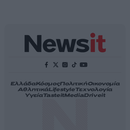
Ελλάδα
Κόσμος
Πολιτική
Οικονομία
Αθλητικά
Lifestyle
Τεχνολογία
Υγεία
Tasteit
Media
Driveit