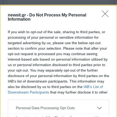
2000 /2000
newsit.gr -
Do Not Process My Personal
Υποβολή σχολίου
Information
Όροι Χρήσης
. Το site προστατεύεται από reCAPTCHA, ισχύουν
If you wish to opt-out of the sale, sharing to third parties, or
Πολιτική Απορρήτου
&
Όροι Χρήσης
της Google.
processing of your personal or sensitive information for
Ελλάδα
targeted advertising by us, please use the below opt-out
ΔΕΗ
ΔΕΗ ΟΦΕΙΛΕΣ
ΔΕΗ ΡΥΘΜΙΣΕΙΣ
section to confirm your selection. Please note that after your
opt-out request is processed you may continue seeing
ΔΕΗ ΡΥΘΜΙΣΗ
ΔΙΑΚΟΠΕΣ ΡΕΥΜΑΤΟΣ
interest-based ads based on personal information utilized by
us or personal information disclosed to third parties prior to
Share:
your opt-out. You may separately opt-out of the further
disclosure of your personal information by third parties on the
Ακολουθήστε το Νewsit.gr στο
Google News
και
IAB’s list of downstream participants. This information may
ενημερωθείτε πρώτοι για όλη την ειδησεογραφία και τα
also be disclosed by us to third parties on the
IAB’s List of
τελευταία νέα
της ημέρας
Downstream Participants
that may further disclose it to other
third parties.
Please note that this website/app uses one or more Google
Personal Data Processing Opt Outs
services and may gather and store information including but