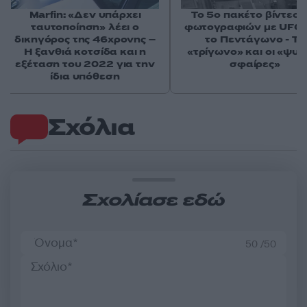
Marfin: «Δεν υπάρχει
Το 5ο πακέτο βίντεο 
ταυτοποίηση» λέει ο
φωτογραφιών με UFO 
δικηγόρος της 46χρονης –
το Πεντάγωνο - Το
Η ξανθιά κοτσίδα και η
«τρίγωνο» και οι «ψυχ
εξέταση του 2022 για την
σφαίρες»
ίδια υπόθεση
Σχόλια
Σχολίασε εδώ
50 /50