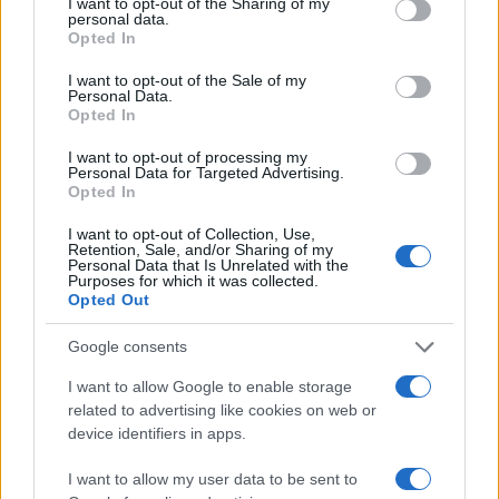
not limited to your visit or usage behaviour. You may click to
I want to opt-out of the Sharing of my
Πιο δημοφιλή
personal data.
grant or deny consent to Google and its third-party tags to
Opted In
use your data for below specified purposes in below Google
1
Σέρρες: Βίντεο ντοκουμέντο από το
consent section.
I want to opt-out of the Sale of my
τροχαίο με νεκρούς μητέρα και γιο – Ο
Personal Data.
οδηγός του φορτηγού κατέγραψε τη
Opted In
σύγκρουση
2
I want to opt-out of processing my
Λένα Σαμαρά: Συγκίνηση στο μνημόσυνο
Personal Data for Targeted Advertising.
για τον έναν χρόνο από τον θάνατο της
Opted In
κόρης του Αντώνη Σαμαρά
3
Σοκαριστική υπόθεση στην Κρήτη:
I want to opt-out of Collection, Use,
Retention, Sale, and/or Sharing of my
Τουρίστας ρωτούσε πόσο να πληρώσει για
Personal Data that Is Unrelated with the
να ασελγήσει σε 10χρονο κορίτσι - Το παιδί
Purposes for which it was collected.
καθόταν αμέριμνο σε αυλή επιχείρησης
Opted Out
4
Γερμανία: Συνελήφθη 31χρονος για τρεις
ανθρωποκτονίες μελών της greek mafia
Google consents
5
Έφυγε από τη ζωή η Χριστίνα Πιτουρά,
I want to allow Google to enable storage
πρώην σύζυγος του Βασίλη Χιώτη
related to advertising like cookies on web or
device identifiers in apps.
Πιο σχολιασμένα
I want to allow my user data to be sent to