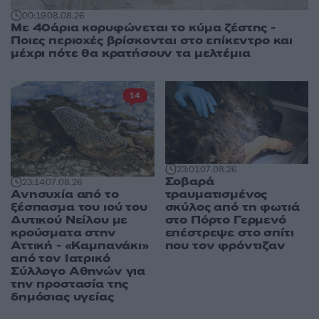
00:19
08.08.26
Με 40άρια κορυφώνεται το κύμα ζέστης -
Ποιες περιοχές βρίσκονται στο επίκεντρο και
μέχρι πότε θα κρατήσουν τα μελτέμια
14
23:01
07.08.26
Σοβαρά
23:14
07.08.26
Ανησυχία από το
τραυματισμένος
ξέσπασμα του ιού του
σκύλος από τη φωτιά
Δυτικού Νείλου με
στο Πόρτο Γερμενό
κρούσματα στην
επέστρεψε στο σπίτι
Αττική - «Καμπανάκι»
που τον φρόντιζαν
από τον Ιατρικό
Σύλλογο Αθηνών για
την προστασία της
δημόσιας υγείας