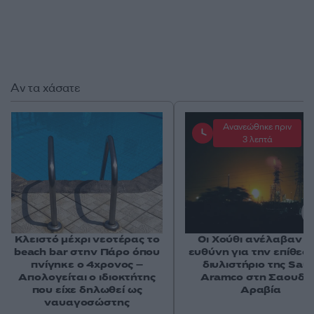
Αν τα χάσατε
Ανανεώθηκε πριν
3 λεπτά
Κλειστό μέχρι νεοτέρας το
Οι Χούθι ανέλαβαν τ
beach bar στην Πάρο όπου
ευθύνη για την επίθεσ
πνίγηκε ο 4χρονος –
διυλιστήριο της Saud
Απολογείται ο ιδιοκτήτης
Aramco στη Σαουδι
που είχε δηλωθεί ως
Αραβία
ναυαγοσώστης