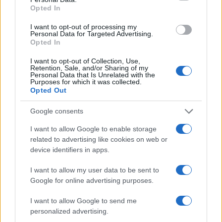
αρχηγούς, υπαρχηγούς, ταμίες και μεταπωλητές
Opted In
πολλαπλών επιπέδων), με στεγανή
διαστρωμάτωση (τύπου μαφίας) και με ψηφιακή
I want to opt-out of processing my
Personal Data for Targeted Advertising.
δικτυακή δομή σε dark web και κακόβουλη
Opted In
εκμετάλλευση ιδιωτικότητας και ανωνυμίας του
I want to opt-out of Collection, Use,
διαδικτύου. Από τη άλλη έχουμε τους φυσικούς
Retention, Sale, and/or Sharing of my
Personal Data that Is Unrelated with the
χρηματοδότες της εγκληματικής οργάνωσης,
Purposes for which it was collected.
Opted Out
που δεν είναι άλλοι από απλούς πολίτες όλων
των εισοδηματικών κλιμακίων και όλων των
Google consents
ηλικιών.
I want to allow Google to enable storage
related to advertising like cookies on web or
Συνεπώς φαίνεται πως η λύση έρχεται από την
device identifiers in apps.
διάρρηξη της αλυσίδας ροής του χρήματος
I want to allow my user data to be sent to
μεταξύ των δύο προαναφερόμενων μερών.
Google for online advertising purposes.
Πληροφορίες αναφέρουν ότι εκτός από τις αντι-
I want to allow Google to send me
εγκληματικές καμπάνιες αλλαγής καταναλωτικής
personalized advertising.
κουλτούρας, πλέον θα χρησιμοποιηθούν όλα τα