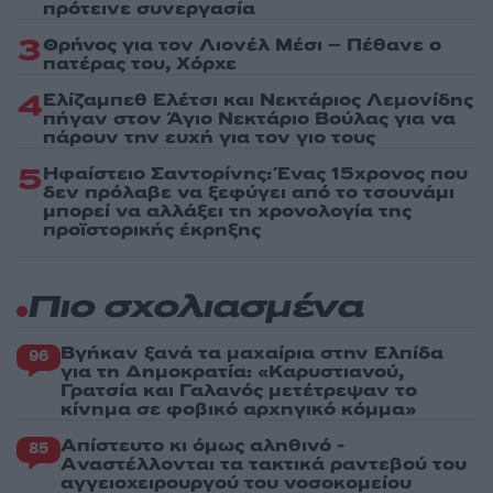
πρότεινε συνεργασία
3
Θρήνος για τον Λιονέλ Μέσι – Πέθανε ο
πατέρας του, Χόρχε
4
Ελίζαμπεθ Ελέτσι και Νεκτάριος Λεμονίδης
πήγαν στον Άγιο Νεκτάριο Βούλας για να
πάρουν την ευχή για τον γιο τους
5
Ηφαίστειο Σαντορίνης: Ένας 15χρονος που
δεν πρόλαβε να ξεφύγει από το τσουνάμι
μπορεί να αλλάξει τη χρονολογία της
προϊστορικής έκρηξης
Πιο σχολιασμένα
Βγήκαν ξανά τα μαχαίρια στην Ελπίδα
96
για τη Δημοκρατία: «Καρυστιανού,
Γρατσία και Γαλανός μετέτρεψαν το
κίνημα σε φοβικό αρχηγικό κόμμα»
Απίστευτο κι όμως αληθινό -
85
Aναστέλλονται τα τακτικά ραντεβού του
αγγειοχειρουργού του νοσοκομείου