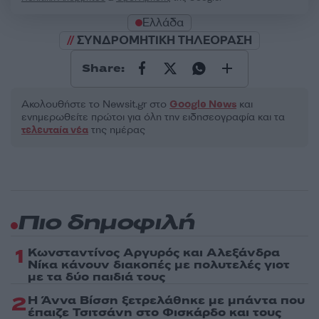
Ελλάδα
ΣΥΝΔΡΟΜΗΤΙΚΗ ΤΗΛΕΟΡΑΣΗ
Share:
Ακολουθήστε το Νewsit.gr στο
Google News
και
ενημερωθείτε πρώτοι για όλη την ειδησεογραφία και τα
τελευταία νέα
της ημέρας
Πιο δημοφιλή
1
Κωνσταντίνος Αργυρός και Αλεξάνδρα
Νίκα κάνουν διακοπές με πολυτελές γιοτ
με τα δύο παιδιά τους
2
Η Άννα Βίσση ξετρελάθηκε με μπάντα που
έπαιζε Τσιτσάνη στο Φισκάρδο και τους