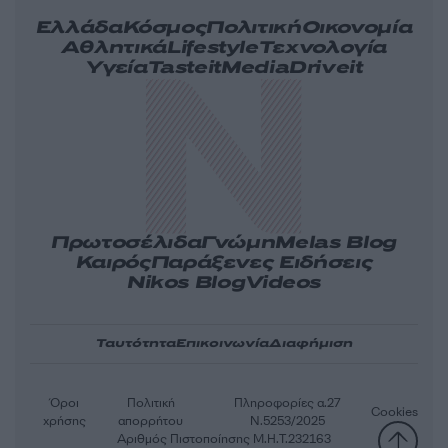
Ελλάδα
Κόσμος
Πολιτική
Οικονομία
Αθλητικά
Lifestyle
Τεχνολογία
Υγεία
Tasteit
Media
Driveit
Πρωτοσέλιδα
Γνώμη
Melas Blog
Καιρός
Παράξενες Ειδήσεις
Nikos Blog
Videos
Ταυτότητα
Επικοινωνία
Διαφήμιση
Όροι
Πολιτική
Πληροφορίες α.27
Cookies
χρήσης
απορρήτου
Ν.5253/2025
Αριθμός Πιστοποίησης Μ.Η.Τ.232163