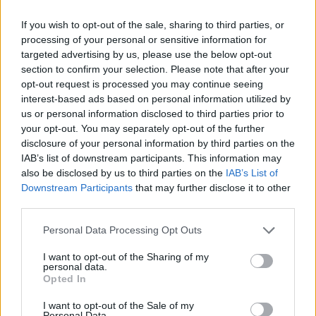
συνυπευθυνότητα των τελικών χρηστών-
If you wish to opt-out of the sale, sharing to third parties, or
παράνομων συνδρομητών.
processing of your personal or sensitive information for
targeted advertising by us, please use the below opt-out
Αναμένοντας τις ποινικές διώξεις και τις
section to confirm your selection. Please note that after your
opt-out request is processed you may continue seeing
απολογίες των συλληφθέντων σε εισαγγελέα και
interest-based ads based on personal information utilized by
ανακριτή τις επόμενες ώρες, στο στόχαστρο των
us or personal information disclosed to third parties prior to
αρχών πλέον μπαίνει ολόκληρη η δομή
your opt-out. You may separately opt-out of the further
λειτουργίας της εγκληματικής οργάνωσης
disclosure of your personal information by third parties on the
IAB’s list of downstream participants. This information may
συνδρομητικών υπηρεσιών και η κατανόηση
also be disclosed by us to third parties on the
IAB’s List of
ακολουθίας του χρήματος.
Downstream Participants
that may further disclose it to other
third parties.
Από την μία, υπάρχει πολυπλοκότητα κατανόησης
Please note that this website/app uses one or more Google
Personal Data Processing Opt Outs
του εγκληματικού δικτύου, καθώς στις
services and may gather and store information including but
not limited to your visit or usage behaviour. You may click to
I want to opt-out of the Sharing of my
περισσότερες περιπτώσεις αποτελείται από
personal data.
grant or deny consent to Google and its third-party tags to
πυραμιδική εγκληματική οργάνωση με
Opted In
use your data for below specified purposes in below Google
διακριτούς ρόλους (servers -data centers,
consent section.
I want to opt-out of the Sale of my
Personal Data.