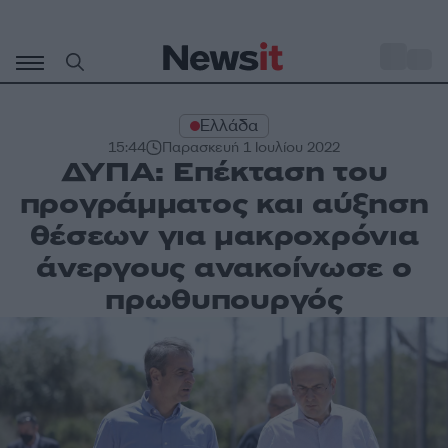
Μετάβαση
σε
o
28
περιεχόμενο
Ελλάδα
15:44
Παρασκευή 1 Ιουλίου 2022
ΔΥΠΑ: Επέκταση του
προγράμματος και αύξηση
θέσεων για μακροχρόνια
άνεργους ανακοίνωσε ο
πρωθυπουργός