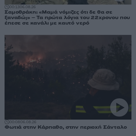
00:13
06.08.26
Σαμοθράκη: «Μαμά νόμιζες ότι δε θα σε
ξαναδώ;» – Τα πρώτα λόγια του 22χρονου που
έπεσε σε κανάλι με καυτό νερό
00:08
06.08.26
Φωτιά στην Κάρπαθο, στην περιοχή Σάνταλο