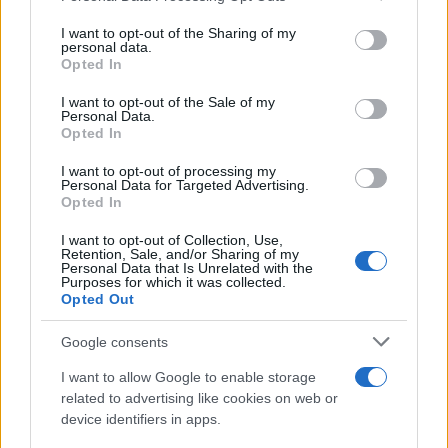
services and may gather and store information including but
not limited to your visit or usage behaviour. You may click to
I want to opt-out of the Sharing of my
Πιο δημοφιλή
personal data.
grant or deny consent to Google and its third-party tags to
Opted In
use your data for below specified purposes in below Google
1
Τουρισμός για Όλους 2026: Σήμερα ανοίγει
consent section.
I want to opt-out of the Sale of my
η πλατφόρμα – Ποια ΑΦΜ προηγούνται
Personal Data.
στις αιτήσεις
Opted In
2
Η φωτιά στη Δυτική Αττική, από την
κορυφή του Κιθαιρώνα – Το εντυπωσιακό
I want to opt-out of processing my
Personal Data for Targeted Advertising.
timelapse βίντεο
Opted In
3
Κυψέλη: Ο περίεργος ηλικιωμένος και το
ταξίδι στην Αράχωβα – Όσα ισχυρίστηκε ο
I want to opt-out of Collection, Use,
26χρονος για τον θάνατο της Βρετανίδας
Retention, Sale, and/or Sharing of my
Personal Data that Is Unrelated with the
Purposes for which it was collected.
4
Νέο κύμα ζέστης από το Σαββατοκύριακο
Opted Out
με 40άρια - Πολύ υψηλός κίνδυνος
πυρκαγιάς σε Αττική, Εύβοια, Λέσβο και
Χίο σήμερα
Google consents
5
Μύκονος: Βίντεο με τους αστυνομικούς να
I want to allow Google to enable storage
εντοπίζουν την τσάντα Hermès και το
related to advertising like cookies on web or
Rolex όπου άρπαξε Έλληνας οδηγός από
device identifiers in apps.
Ουκρανό τουρίστα