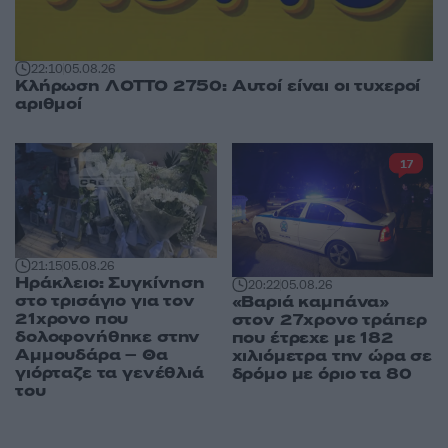
22:10
05.08.26
Κλήρωση ΛΟΤΤΟ 2750: Αυτοί είναι οι τυχεροί
αριθμοί
17
21:15
05.08.26
Ηράκλειο: Συγκίνηση
20:22
05.08.26
στο τρισάγιο για τον
«Βαριά καμπάνα»
21χρονο που
στον 27χρονο τράπερ
δολοφονήθηκε στην
που έτρεχε με 182
Αμμουδάρα – Θα
χιλιόμετρα την ώρα σε
γιόρταζε τα γενέθλιά
δρόμο με όριο τα 80
του