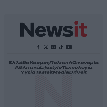
Ελλάδα
Κόσμος
Πολιτική
Οικονομία
Αθλητικά
Lifestyle
Τεχνολογία
Υγεία
Tasteit
Media
Driveit