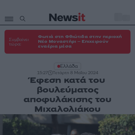
Μετάβαση
σε
o
33
περιεχόμενο
Φωτιά στη Φθιώτιδα στην περιοχή
Συμβαίνει
Νέο Μοναστήρι – Επιχειρούν
τώρα:
εναέρια μέσα
Ελλάδα
15:27
Τετάρτη 8 Μαΐου 2024
Έφεση κατά του
βουλεύματος
αποφυλάκισης του
Μιχαλολιάκου