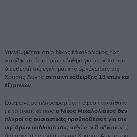
Υπενθυμίζεται ότι ο Νίκος Μιχαλολιάκος είχε
καταδικαστεί σε πρώτο βαθμό για το ρόλο του
διευθυντή της εγκληματικής οργάνωσης της
Χρυσής Αυγής
σε ποινή κάθειρξης 13 ετών και
έξι μηνών
.
Σύμφωνα με πληροφορίες, η έφεση ασκήθηκε
με το σκεπτικό πως
ο Νίκος Μιχαλολιάκος δεν
πληροί τις ουσιαστικές προϋποθέσεις για την
υφ΄ όρων απόλυσή του
, καθώς οι διαδικτυακές
δημοσιεύσεις του υπέρ της Χρυσής Αυγής που