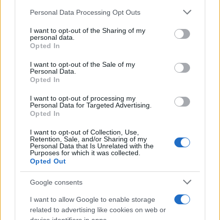
τουρίστες
Please note that this website/app uses one or more Google
Personal Data Processing Opt Outs
services and may gather and store information including but
4
Στην Κρήτη ο Κυριάκος Μητσοτάκης,
συνεχίζει τις ολιγοήμερες διακοπές του –
not limited to your visit or usage behaviour. You may click to
I want to opt-out of the Sharing of my
personal data.
Πού βρέθηκε το Σάββατο
grant or deny consent to Google and its third-party tags to
Opted In
use your data for below specified purposes in below Google
5
«Φιάσκο» στη Μαδέιρα με το γάμο του
consent section.
Κριστιάνο Ρονάλντο: Χιλιάδες άνθρωποι
I want to opt-out of the Sale of my
Personal Data.
πήγαν σε λάθος εκκλησία και προκάλεσαν
Opted In
το γέλιο στον Πορτογάλο
I want to opt-out of processing my
Personal Data for Targeted Advertising.
Πιο σχολιασμένα
Opted In
I want to opt-out of Collection, Use,
Μετέτρεψαν το Σαρακήνικο της Μήλου
130
Retention, Sale, and/or Sharing of my
σε ελικοδρόμιο – «Πάρκαραν» το
Personal Data that Is Unrelated with the
ελικόπτερο τους για να κάνουν μπάνιο
Purposes for which it was collected.
Opted Out
Βγήκαν ξανά τα μαχαίρια στην Ελπίδα
102
για τη Δημοκρατία: «Καρυστιανού,
Google consents
Γρατσία και Γαλανός μετέτρεψαν το
κίνημα σε φοβικό αρχηγικό κόμμα»
I want to allow Google to enable storage
Το οικονομικό πρόγραμμα της ΕΛΑΣ που
related to advertising like cookies on web or
88
θα παρουσιάσει ο Αλέξης Τσίπρας στη