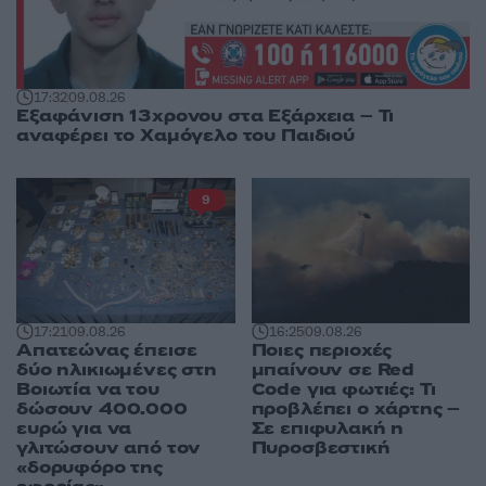
17:32
09.08.26
Εξαφάνιση 13χρονου στα Εξάρχεια – Τι
αναφέρει το Χαμόγελο του Παιδιού
9
17:21
09.08.26
16:25
09.08.26
Απατεώνας έπεισε
Ποιες περιοχές
δύο ηλικιωμένες στη
μπαίνουν σε Red
Βοιωτία να του
Code για φωτιές: Τι
δώσουν 400.000
προβλέπει ο χάρτης –
ευρώ για να
Σε επιφυλακή η
γλιτώσουν από τον
Πυροσβεστική
«δορυφόρο της