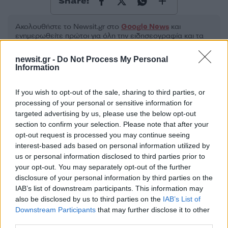
Share:
Ακολουθήστε το Νewsit.gr στο
Google News
και
ενημερωθείτε πρώτοι για όλη την ειδησεογραφία και τα
τελευταία νέα
της ημέρας
newsit.gr -
Do Not Process My Personal
Information
If you wish to opt-out of the sale, sharing to third parties, or
processing of your personal or sensitive information for
Πιο δημοφιλή
targeted advertising by us, please use the below opt-out
section to confirm your selection. Please note that after your
1
Ηφαίστειο Σαντορίνης: Ένας 15χρονος που
opt-out request is processed you may continue seeing
δεν πρόλαβε να ξεφύγει από το τσουνάμι
interest-based ads based on personal information utilized by
μπορεί να αλλάξει τη χρονολογία της
us or personal information disclosed to third parties prior to
προϊστορικής έκρηξης
your opt-out. You may separately opt-out of the further
2
Ελίζαμπεθ Ελέτσι και Νεκτάριος Λεμονίδης
disclosure of your personal information by third parties on the
πήγαν στον Άγιο Νεκτάριο Βούλας για να
IAB’s list of downstream participants. This information may
πάρουν την ευχή για τον γιο τους
also be disclosed by us to third parties on the
IAB’s List of
3
Παρκαδόρος στο Ελαφονήσι συνελήφθη
Downstream Participants
that may further disclose it to other
για έβδομη φορά - Τον «τσάκωσαν»
third parties.
αστυνομικοί που προσποιήθηκαν τους