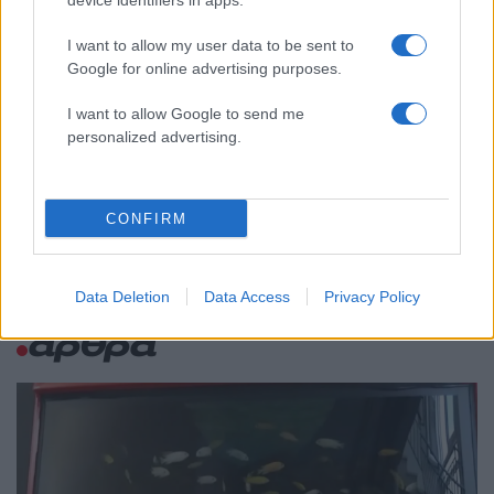
device identifiers in apps.
Θεσσαλονίκη: Σχέδιο τετραετίας
I want to allow my user data to be sent to
Σούπερ μάρκετ: Νέες μειώσεις τιμών –
78
916 προϊόντα στην εθνική πρωτοβουλία,
Google for online advertising purposes.
ανάμεσά τους 130 σχολικά
I want to allow Google to send me
ΕΛΑΣ: Ο Αλέξης Δέδες ο πρώτος
75
personalized advertising.
υποψήφιος βουλευτής του κόμματος –
Από τα διοικητικά της ΑΕΚ στην πολιτική
σκηνή
CONFIRM
Data Deletion
Data Access
Privacy Policy
Ελλάδα: Περισσότερα
άρθρα