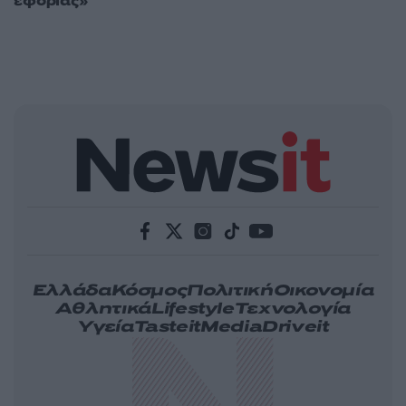
εφορίας»
Ελλάδα
Κόσμος
Πολιτική
Οικονομία
Αθλητικά
Lifestyle
Τεχνολογία
Υγεία
Tasteit
Media
Driveit