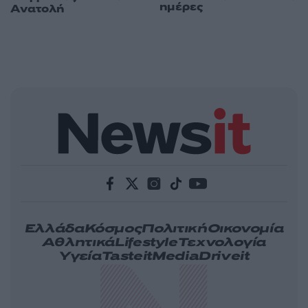
ημέρες
Ανατολή
Ελλάδα
Κόσμος
Πολιτική
Οικονομία
Αθλητικά
Lifestyle
Τεχνολογία
Υγεία
Tasteit
Media
Driveit