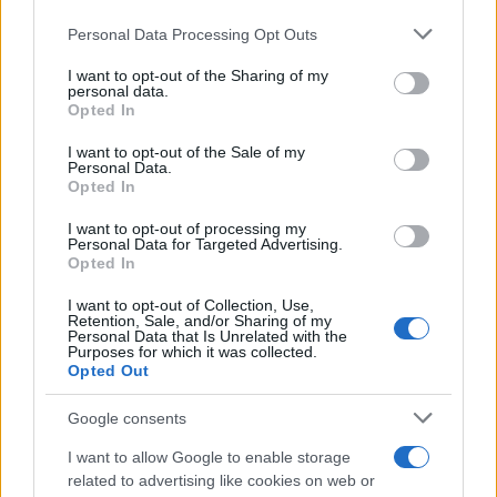
Share:
Please note that this website/app uses one or more Google
Personal Data Processing Opt Outs
services and may gather and store information including but
Ακολουθήστε το Νewsit.gr στο
Google News
και
not limited to your visit or usage behaviour. You may click to
I want to opt-out of the Sharing of my
ενημερωθείτε πρώτοι για όλη την ειδησεογραφία και τα
personal data.
grant or deny consent to Google and its third-party tags to
τελευταία νέα
της ημέρας
Opted In
use your data for below specified purposes in below Google
consent section.
I want to opt-out of the Sale of my
Personal Data.
Opted In
I want to opt-out of processing my
Πιο δημοφιλή
Personal Data for Targeted Advertising.
Opted In
1
Κωνσταντίνος Αργυρός και Αλεξάνδρα
I want to opt-out of Collection, Use,
Νίκα κάνουν διακοπές με πολυτελές γιοτ
Retention, Sale, and/or Sharing of my
με τα δύο παιδιά τους
Personal Data that Is Unrelated with the
Purposes for which it was collected.
2
Η Άννα Βίσση ξετρελάθηκε με μπάντα που
Opted Out
έπαιζε Τσιτσάνη στο Φισκάρδο και τους
πρότεινε συνεργασία
Google consents
3
Θρήνος για τον Λιονέλ Μέσι – Πέθανε ο
I want to allow Google to enable storage
πατέρας του, Χόρχε
related to advertising like cookies on web or