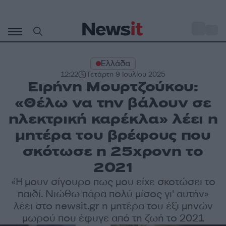
Μετάβαση
σε
o
32
περιεχόμενο
Ελλάδα
12:22
Τετάρτη 9 Ιουλίου 2025
Ειρήνη Μουρτζούκου:
«Θέλω να την βάλουν σε
ηλεκτρική καρέκλα» λέει η
μητέρα του βρέφους που
σκότωσε η 25χρονη το
2021
«Ήμουν σίγουρο πως μου είχε σκοτώσει το
παιδί. Νιώθω πάρα πολύ μίσος γι' αυτήν»
λέει στο newsit.gr η μητέρα του έξι μηνών
μωρού που έφυγε από τη ζωή το 2021