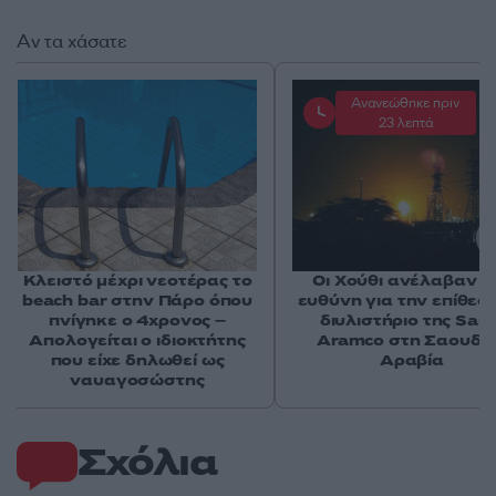
Αν τα χάσατε
Ανανεώθηκε πριν
23 λεπτά
Κλειστό μέχρι νεοτέρας το
Οι Χούθι ανέλαβαν τ
beach bar στην Πάρο όπου
ευθύνη για την επίθεσ
πνίγηκε ο 4χρονος –
διυλιστήριο της Saud
Απολογείται ο ιδιοκτήτης
Aramco στη Σαουδι
που είχε δηλωθεί ως
Αραβία
ναυαγοσώστης
Σχόλια