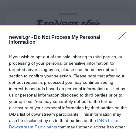
Σχολίασε εδώ
newsit.gr -
Do Not Process My Personal
Information
50 /50
If you wish to opt-out of the sale, sharing to third parties, or
processing of your personal or sensitive information for
targeted advertising by us, please use the below opt-out
section to confirm your selection. Please note that after your
2000 /2000
opt-out request is processed you may continue seeing
interest-based ads based on personal information utilized by
Υποβολή σχολίου
us or personal information disclosed to third parties prior to
your opt-out. You may separately opt-out of the further
Όροι Χρήσης
. Το site προστατεύεται από reCAPTCHA, ισχύουν
disclosure of your personal information by third parties on the
Πολιτική Απορρήτου
&
Όροι Χρήσης
της Google.
IAB’s list of downstream participants. This information may
Ελλάδα
also be disclosed by us to third parties on the
IAB’s List of
ΑΣΤΥΝΟΜΙΑ
ΕΙΡΗΝΗ ΜΟΥΡΤΖΟΥΚΟΥ
Downstream Participants
that may further disclose it to other
third parties.