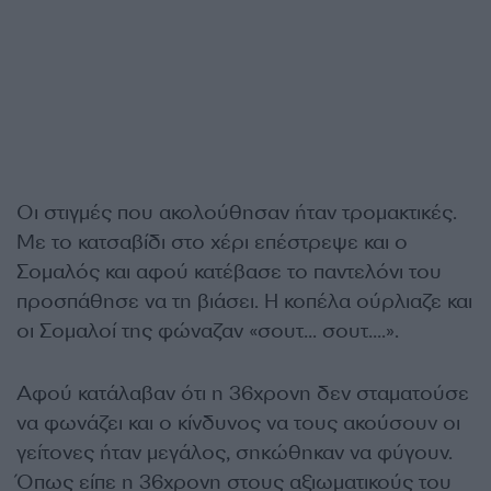
Οι στιγμές που ακολούθησαν ήταν τρομακτικές.
Με το κατσαβίδι στο χέρι επέστρεψε και ο
Σομαλός και αφού κατέβασε το παντελόνι του
προσπάθησε να τη βιάσει. Η κοπέλα ούρλιαζε και
οι Σομαλοί της φώναζαν «σουτ… σουτ….».
Αφού κατάλαβαν ότι η 36χρονη δεν σταματούσε
να φωνάζει και ο κίνδυνος να τους ακούσουν οι
γείτονες ήταν μεγάλος, σηκώθηκαν να φύγουν.
Όπως είπε η 36χρονη στους αξιωματικούς του