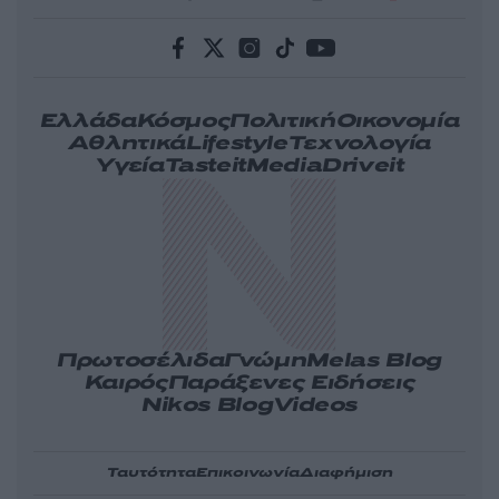
Ελλάδα
Κόσμος
Πολιτική
Οικονομία
Αθλητικά
Lifestyle
Τεχνολογία
Υγεία
Tasteit
Media
Driveit
Πρωτοσέλιδα
Γνώμη
Melas Blog
Καιρός
Παράξενες Ειδήσεις
Nikos Blog
Videos
Ταυτότητα
Επικοινωνία
Διαφήμιση