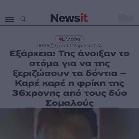
Μετάβαση
σε
o
32
περιεχόμενο
Ελλάδα
09:38
Τρίτη 12 Μαρτίου 2024
Εξάρχεια: Της άνοιξαν το
στόμα για να της
ξεριζώσουν τα δόντια –
Καρέ καρέ η φρίκη της
36χρονης από τους δύο
Σομαλούς