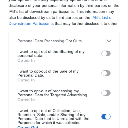
disclosure of your personal information by third parties on the
IAB’s list of downstream participants. This information may
also be disclosed by us to third parties on the
IAB’s List of
Downstream Participants
that may further disclose it to other
third parties.
Please note that this website/app uses one or more Google
Personal Data Processing Opt Outs
Σύμφωνα με την ανακοίνωση της αστυνομίας το
services and may gather and store information including but
περιστατικό έγινε στις 29 Φεβρουαρίου, ενώ ο
not limited to your visit or usage behaviour. You may click to
I want to opt-out of the Sharing of my
personal data.
grant or deny consent to Google and its third-party tags to
ένας από τους δύο Σομαλούς συνελήφθη το
Opted In
use your data for below specified purposes in below Google
βράδυ της 10ης Μαρτίου σε περιοχή του Αγίου
consent section.
I want to opt-out of the Sale of my
Παντελεήμονα. Για την υπόθεση έχει
Personal Data.
Opted In
ταυτοποιηθεί και ο συνεργός του, ο οποίος
αναζητείται από τις Αρχές.
I want to opt-out of processing my
Personal Data for Targeted Advertising.
Opted In
ΔΙΑΦΗΜΙΣΗ
I want to opt-out of Collection, Use,
Retention, Sale, and/or Sharing of my
Personal Data that Is Unrelated with the
Purposes for which it was collected.
Opted Out