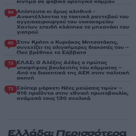
κίνημα σε φοβικό αρχηγικό κόμμα»
Απίστευτο κι όμως αληθινό -
84
Aναστέλλονται τα τακτικά ραντεβού του
αγγειοχειρουργού του νοσοκομείου
Χανίων επειδή κλάπηκε το μηχανάκι του
γιατρού
Στην Κρήτη ο Κυριάκος Μητσοτάκης,
80
συνεχίζει τις ολιγοήμερες διακοπές του –
Πού βρέθηκε το Σάββατο
ΕΛΑΣ: Ο Αλέξης Δέδες ο πρώτος
73
υποψήφιος βουλευτής του κόμματος –
Από τα διοικητικά της ΑΕΚ στην πολιτική
σκηνή
Σούπερ μάρκετ: Νέες μειώσεις τιμών –
73
916 προϊόντα στην εθνική πρωτοβουλία,
ανάμεσά τους 130 σχολικά
Ελλάδα: Περισσότερα