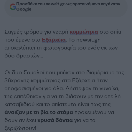
Προσθήκη του newsit.gr ως προτεινόμενη πηγή στην
Google
Στιγμές τρόμου για νεαρή
κομμώτρια
στο σπίτι
που έμενε στα
Εξάρχεια
. Το newsit.gr
αποκαλύπτει τη φωτογραφία του ενός εκ των
δύο δραστών…
Οι δυο Σομαλοί που μπήκαν στο διαμέρισμα της
36χρονης κομμώτριας στα Εξάρχεια ήταν
αποφασισμένοι για όλα. Λήστεψαν τη γυναίκα,
της επιτέθηκαν για να τη βιάσουν με την απειλή
κατσαβιδιού και το απίστευτο είναι πως της
άνοιξαν με τη βία το στόμα
προκειμένου να
δουν αν έχει
χρυσά δόντια
για να τα
ξεριζώσουν!