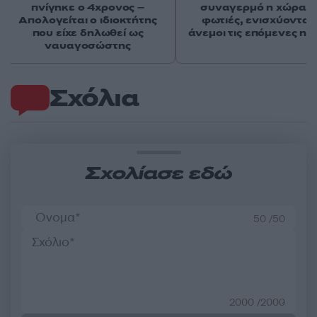
πνίγηκε ο 4χρονος –
συναγερμό η χώρα γ
Απολογείται ο ιδιοκτήτης
φωτιές, ενισχύονται 
που είχε δηλωθεί ως
άνεμοι τις επόμενες ημ
ναυαγοσώστης
Σχόλια
Σχολίασε εδώ
50 /50
2000 /2000