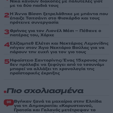
Νίκα κάνουν διακοπές με πολυτελές γιοτ
με τα δύο παιδιά τους
2
Η Άννα Βίσση ξετρελάθηκε με μπάντα που
έπαιζε Τσιτσάνη στο Φισκάρδο και τους
πρότεινε συνεργασία
3
Θρήνος για τον Λιονέλ Μέσι – Πέθανε ο
πατέρας του, Χόρχε
4
Ελίζαμπεθ Ελέτσι και Νεκτάριος Λεμονίδης
πήγαν στον Άγιο Νεκτάριο Βούλας για να
πάρουν την ευχή για τον γιο τους
5
Ηφαίστειο Σαντορίνης: Ένας 15χρονος που
δεν πρόλαβε να ξεφύγει από το τσουνάμι
μπορεί να αλλάξει τη χρονολογία της
προϊστορικής έκρηξης
Πιο σχολιασμένα
Βγήκαν ξανά τα μαχαίρια στην Ελπίδα
96
για τη Δημοκρατία: «Καρυστιανού,
Γρατσία και Γαλανός μετέτρεψαν το