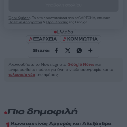
Υποβολή σχολίου
Όροι Χρήσης
. Το site προστατεύεται από reCAPTCHA, ισχύουν
Πολιτική Απορρήτου
&
Όροι Χρήσης
της Google.
Ελλάδα
ΕΞΑΡΧΕΙΑ
ΚΟΜΜΩΤΡΙΑ
Share:
Ακολουθήστε το Νewsit.gr στο
Google News
και
ενημερωθείτε πρώτοι για όλη την ειδησεογραφία και τα
τελευταία νέα
της ημέρας
Πιο δημοφιλή
1
Κωνσταντίνος Αργυρός και Αλεξάνδρα