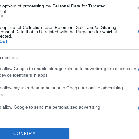
to opt-out of processing my Personal Data for Targeted
ing.
In
o opt-out of Collection, Use, Retention, Sale, and/or Sharing
ersonal Data that Is Unrelated with the Purposes for which it
lected.
Out
consents
o allow Google to enable storage related to advertising like cookies on
evice identifiers in apps.
o allow my user data to be sent to Google for online advertising
s.
to allow Google to send me personalized advertising.
α το βράδυ της Δευτέρας (20/04). Με χαιρέτησε με τ
CONFIRM