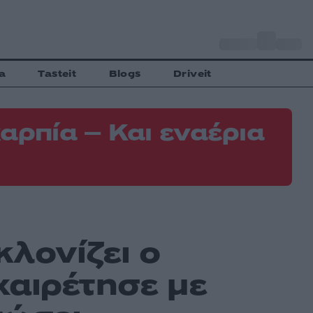
o
Αθήνα
35
C
a
Tasteit
Blogs
Driveit
αρπία – Και εναέρια
λονίζει ο
χαιρέτησε με