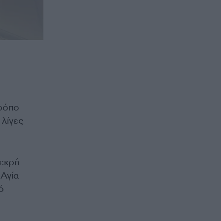
τρόπο
λίγες
νεκρή
 Αγία
ό