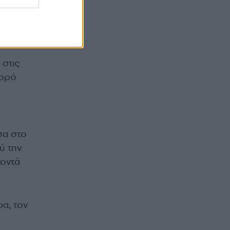
φός
 στις
σορό
σα στο
ύ την
κοντά
α, τον