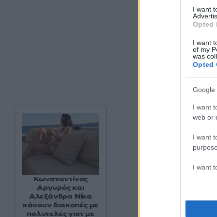
I want 
Advertis
Opted 
I want t
of my P
was col
Opted 
Google 
I want t
web or d
I want t
purpose
I want 
Κωνσταντίνος
Αργυρός και
Αλεξάνδρα Νίκα
κάνουν διακοπές με
«Τον είδα στο τμήμ
πολυτελές γιοτ με