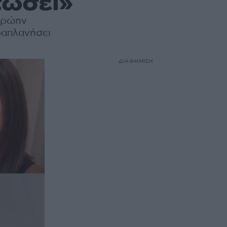
τώσει»
 πρώην
ραπλανήσει
ΔΙΑΦΗΜΙΣΗ