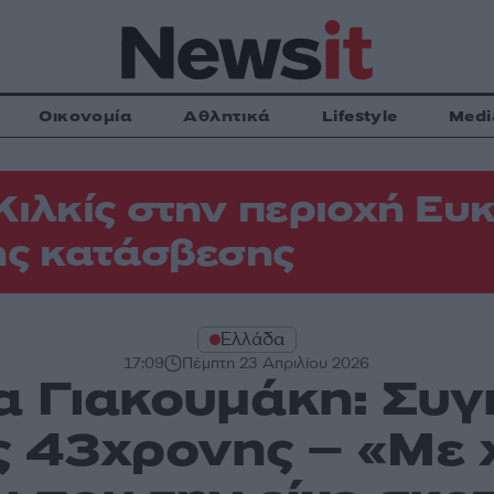
Οικονομία
Αθλητικά
Lifestyle
Medi
Κιλκίς στην περιοχή Ευκ
ης κατάσβεσης
Ελλάδα
17:09
Πέμπτη 23 Απριλίου 2026
α Γιακουμάκη: Συγκ
 43χρονης – «Με 