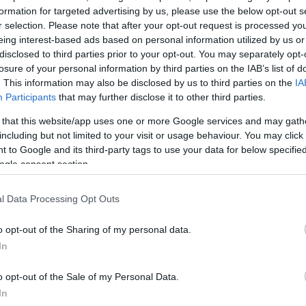
ιση, ισχυρίστηκε πως δεν γνώριζε τίποτα για την
formation for targeted advertising by us, please use the below opt-out s
ίκας, τα ίχνη της οποίας είχαν χαθεί από την Κυριακή
r selection. Please note that after your opt-out request is processed y
eing interest-based ads based on personal information utilized by us or
disclosed to third parties prior to your opt-out. You may separately opt-
losure of your personal information by third parties on the IAB’s list of
ε το creta24 όταν συνάντησε τον αδελφό της στο
. This information may also be disclosed by us to third parties on the
IA
Participants
that may further disclose it to other third parties.
τον χαιρέτησε ψυχρά και υποστήριξε πως είχε μήνες 
της.
 that this website/app uses one or more Google services and may gath
including but not limited to your visit or usage behaviour. You may click 
 to Google and its third-party tags to use your data for below specifi
ΔΙΑΦΗΜΙΣΗ
ogle consent section.
l Data Processing Opt Outs
o opt-out of the Sharing of my personal data.
In
o opt-out of the Sale of my Personal Data.
In