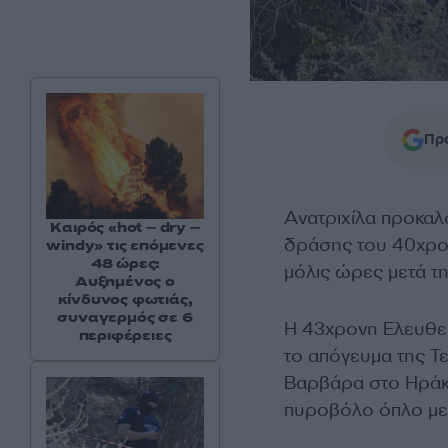
Προ
Ανατριχίλα προκαλ
Καιρός «hot – dry –
δράσης του 40χρο
windy» τις επόμενες
48 ώρες:
μόλις ώρες μετά τ
Αυξημένος ο
κίνδυνος φωτιάς,
συναγερμός σε 6
Η 43χρονη Ελευθερ
περιφέρειες
το απόγευμα της Τ
Βαρβάρα στο Ηράκλ
πυροβόλο όπλο με 