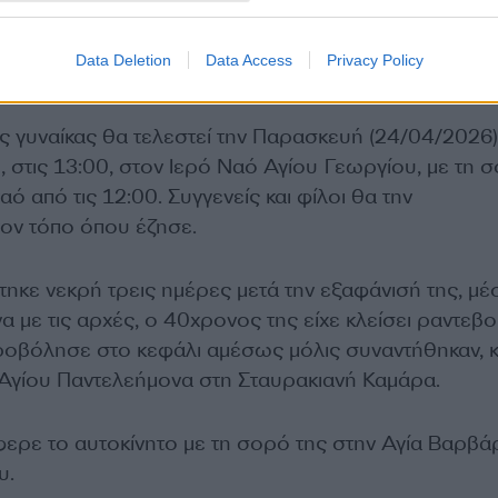
την αδελφή μου», ανέφερε συγκλονισμένος ο αδελ
πως ο δράστης, χωρίς να ερωτηθεί, του είπε ότι
Data Deletion
Data Access
Privacy Policy
κόταν η Ελευθερία.
ς γυναίκας θα τελεστεί την Παρασκευή (24/04/2026)
 στις 13:00, στον Ιερό Ναό Αγίου Γεωργίου, με τη 
αό από τις 12:00. Συγγενείς και φίλοι θα την
ον τόπο όπου έζησε.
ηκε νεκρή τρεις ημέρες μετά την εξαφάνισή της, μέ
 με τις αρχές, ο 40χρονος της είχε κλείσει ραντεβο
υροβόλησε στο κεφάλι αμέσως μόλις συναντήθηκαν, 
 Αγίου Παντελεήμονα στη Σταυρακιανή Καμάρα.
φερε το αυτοκίνητο με τη σορό της στην Αγία Βαρβάρ
υ.