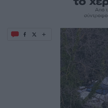
το χέ
Από τ
σύντροφος