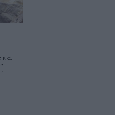
οπτικά
κό
σε