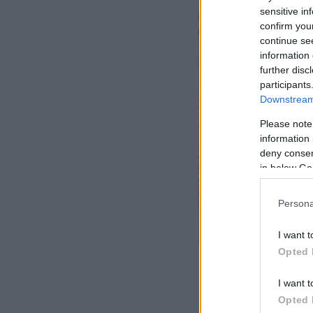
sensitive in
confirm you
continue se
information 
further disc
participants
Downstream 
Please note
information 
deny consent
in below Go
Persona
I want t
Opted 
Ο καπετάνιος, αφο
I want t
στόχο να μπει γρήγ
Opted 