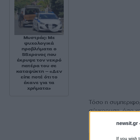
Μυστράς: Με
ψυχολογικά
προβλήματα ο
55χρονος που
έκρυψε τον νεκρό
πατέρα του σε
καταψύκτη – «Δεν
είπε ποτέ ότι το
έκανε για τα
χρήματα»
Τόσο η συμπεριφορ
σύγκρουση, όσο και
περίεργες.
newsit.gr 
If you wish 