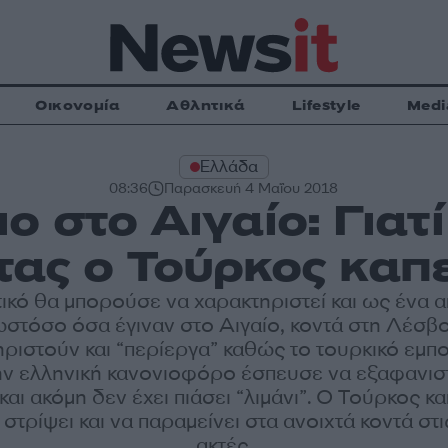
Οικονομία
Αθλητικά
Lifestyle
Medi
Ελλάδα
08:36
Παρασκευή 4 Μαΐου 2018
ιο στο Αιγαίο: Γιατ
τας ο Τούρκος καπε
τικό θα μπορούσε να χαρακτηριστεί και ως ένα α
ωστόσο όσα έγιναν στο Αιγαίο, κοντά στη Λέσβ
ηριστούν και “περίεργα” καθώς το τουρκικό εμπ
ην ελληνική κανονιοφόρο έσπευσε να εξαφανιστ
και ακόμη δεν έχει πιάσει “λιμάνι”. Ο Τούρκος κ
στρίψει και να παραμείνει στα ανοιχτά κοντά στ
ακτές.