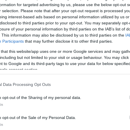
formation for targeted advertising by us, please use the below opt-out s
r selection. Please note that after your opt-out request is processed y
eing interest-based ads based on personal information utilized by us or
disclosed to third parties prior to your opt-out. You may separately opt-
losure of your personal information by third parties on the IAB’s list of
. This information may also be disclosed by us to third parties on the
IA
Participants
that may further disclose it to other third parties.
 that this website/app uses one or more Google services and may gath
including but not limited to your visit or usage behaviour. You may click 
 to Google and its third-party tags to use your data for below specifi
ogle consent section.
l Data Processing Opt Outs
o opt-out of the Sharing of my personal data.
In
ύ έπεσε πάνω στο ελληνικό πλοίο ανέπτυξε ταχύτητα
o opt-out of the Sale of my Personal Data.
ορα σε τουρκικά ύδατα.
In