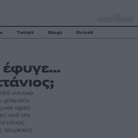
o
Αθήνα
34
C
a
Tasteit
Blogs
Driveit
ί έφυγε…
τάνιος;
πλό ναυτικό
ο, μπορούν
ορικό αφού
εί από την
απετάνιος
ις τουρκικές