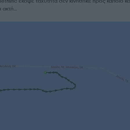
etrafic
έκοψε ταχύτητα δεν κινήθηκε προς κάποιο κο
ι ακτή…