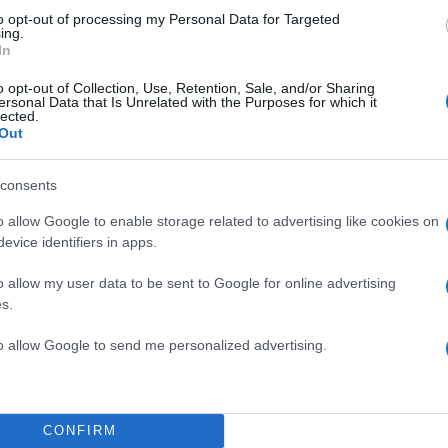
to opt-out of processing my Personal Data for Targeted
 για να αποφύγει τις συνέπειες; Αναζητούσε προστα
ing.
In
ικά;
o opt-out of Collection, Use, Retention, Sale, and/or Sharing
ersonal Data that Is Unrelated with the Purposes for which it
ΔΙΑΦΗΜΙΣΗ
lected.
Out
consents
o allow Google to enable storage related to advertising like cookies on
evice identifiers in apps.
o allow my user data to be sent to Google for online advertising
s.
to allow Google to send me personalized advertising.
CONFIRM