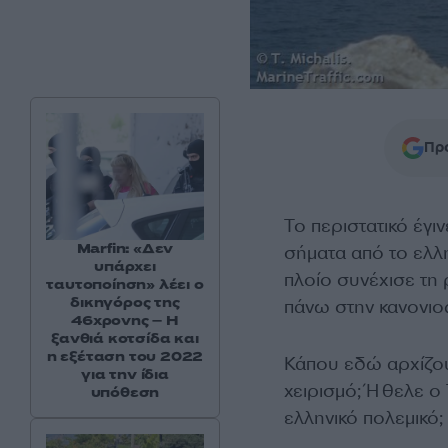
Προ
Το περιστατικό έγι
Marfin: «Δεν
σήματα από το ελλ
υπάρχει
πλοίο συνέχισε τη 
ταυτοποίηση» λέει ο
δικηγόρος της
πάνω στην κανονι
46χρονης – Η
ξανθιά κοτσίδα και
η εξέταση του 2022
Κάπου εδώ αρχίζουν
για την ίδια
χειρισμό; Ήθελε ο
υπόθεση
ελληνικό πολεμικό;