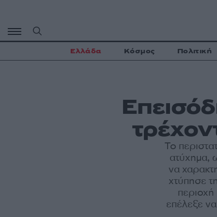
Μετάβαση
σε
περιεχόμενο
Ελλάδα
Κόσμος
Πολιτική
Επεισόδ
τρέχον
Το περιστα
ατύχημα, 
να χαρακτ
χτύπησε τ
περιοχή 
επέλεξε να 