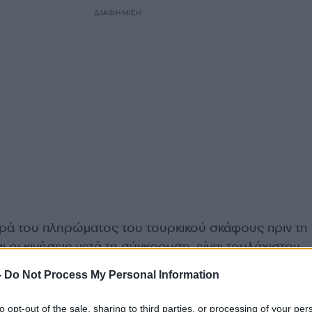
ΔΙΑΦΗΜΙΣΗ
ά του πληρώματος του τουρκικού σκάφους πριν τη
 οι κινήσεις μετά τη σύγκρουση, είναι τουλάχιστον
-
Do Not Process My Personal Information
to opt-out of the sale, sharing to third parties, or processing of your per