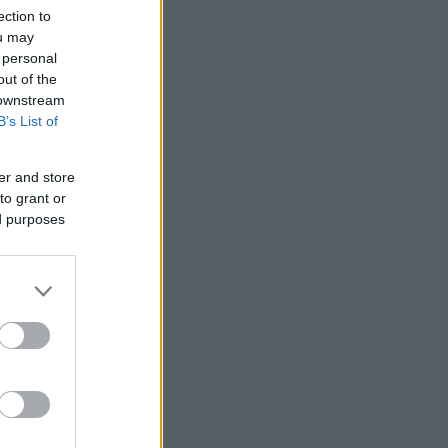
ection to
ou may
 personal
out of the
 downstream
B’s List of
er and store
to grant or
ed purposes
 με