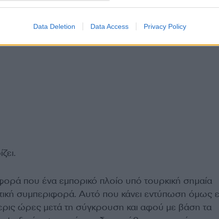
Data Deletion
Data Access
Privacy Policy
ζει.
 φορά που ένα εμπορικό πλοίο υπό τουρκική σημαία
ητική συμπεριφορά. Αυτό που κάνει εντύπωση όμως ε
ερις ώρες μετά τη σύγκρουση και αφού με βάση τα