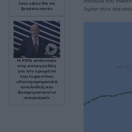
στοιχεία του
marinn
του: «Δεν θα σε
λιμάνι στην απέναντ
ξεχάσω ποτέ»
Η FIFA απάντησε
στις καταγγελίες
για την ερωμένη
του Ινφαντίνο:
«Κατηγορηματικά
αναληθείς και
δυσφημιστικοί οι
ισχυρισμοί»