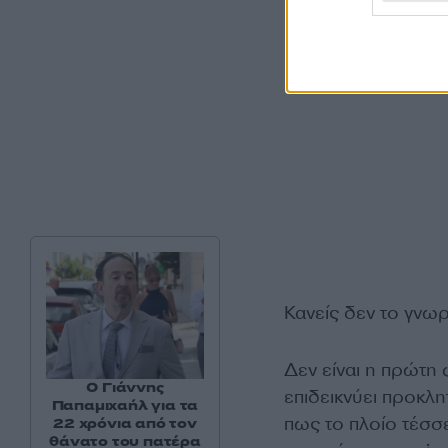
Κανείς δεν το γνωρί
Δεν είναι η πρώτη
Ο Γιάννης
επιδεικνύει προκλ
Παπαμιχαήλ για τα
πως το πλοίο τέσσ
22 χρόνια από τον
θάνατο του πατέρα