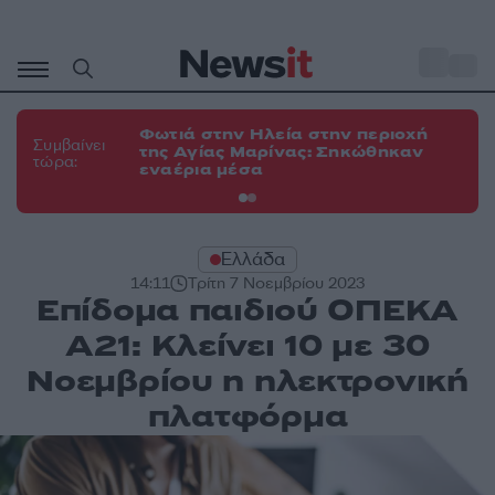
Μετάβαση
σε
o
34
περιεχόμενο
Φωτιά στην Ηλεία στην περιοχή
Φω
Συμβαίνει
της Αγίας Μαρίνας: Σηκώθηκαν
Κο
τώρα:
εναέρια μέσα
α
Ελλάδα
14:11
Τρίτη 7 Νοεμβρίου 2023
Επίδομα παιδιού ΟΠΕΚΑ
Α21: Κλείνει 10 με 30
Νοεμβρίου η ηλεκτρονική
πλατφόρμα