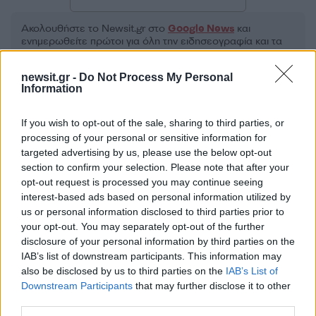
Ακολουθήστε το Νewsit.gr στο
Google News
και
ενημερωθείτε πρώτοι για όλη την ειδησεογραφία και τα
τελευταία νέα
της ημέρας
newsit.gr -
Do Not Process My Personal
Information
If you wish to opt-out of the sale, sharing to third parties, or
processing of your personal or sensitive information for
Πιο δημοφιλή
targeted advertising by us, please use the below opt-out
section to confirm your selection. Please note that after your
1
Έφυγαν οι συνεργάτες, μένει η Μαρία
opt-out request is processed you may continue seeing
Καρυστιανού - Η επόμενη μέρα για την
interest-based ads based on personal information utilized by
«Ελπίδα για τη Δημοκρατία»
us or personal information disclosed to third parties prior to
2
Στη Βρετανία στελέχη του ελληνικού FBI
your opt-out. You may separately opt-out of the further
για να παραλάβουν την 46χρονη για την
disclosure of your personal information by third parties on the
τραγωδία της Μαρφίν - Η διαδικασία που
IAB’s list of downstream participants. This information may
θα ακολουθηθεί
also be disclosed by us to third parties on the
IAB’s List of
3
Ψάθα: «Δεν υπήρξε τεχνικό πρόβλημα με
Downstream Participants
that may further disclose it to other
τα δύο ελικόπτερα» κατέθεσαν ο Βρετανός
third parties.
χειριστής και ο Έλληνας διερμηνέας