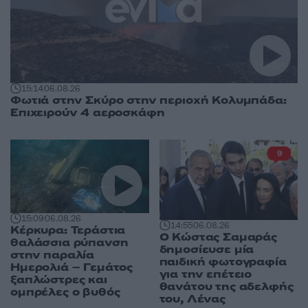
15:14
06.08.26
Φωτιά στην Σκύρο στην περιοχή Κολυμπάδα:
Επιχειρούν 4 αεροσκάφη
9
15:09
06.08.26
14:55
06.08.26
Κέρκυρα: Τεράστια
Ο Κώστας Σαμαράς
θαλάσσια ρύπανση
δημοσίευσε μία
στην παραλία
παιδική φωτογραφία
Ημερολιά – Γεμάτος
για την επέτειο
ξαπλώστρες και
θανάτου της αδελφής
ομπρέλες ο βυθός
του, Λένας