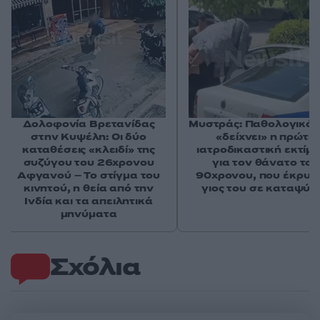
Δολοφονία Βρετανίδας
Μυστράς: Παθολογικά α
στην Κυψέλη: Οι δύο
«δείχνει» η πρώτη
καταθέσεις «κλειδί» της
ιατροδικαστική εκτίμ
συζύγου του 26χρονου
για τον θάνατο του
Αφγανού – Το στίγμα του
90χρονου, που έκρυψ
κινητού, η θεία από την
γιος του σε καταψύκ
Ινδία και τα απειλητικά
μηνύματα
Σχόλια