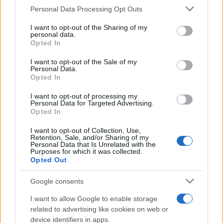
Please note that this website/app uses one or more Google
4
«Βαριά καμπάνα» στον 27χρονο τράπερ
Personal Data Processing Opt Outs
που έτρεχε με 182 χιλιόμετρα την ώρα σε
services and may gather and store information including but
δρόμο με όριο τα 80
not limited to your visit or usage behaviour. You may click to
I want to opt-out of the Sharing of my
personal data.
grant or deny consent to Google and its third-party tags to
5
Μητσοτάκης στην υπογραφή συμφωνίας
Opted In
use your data for below specified purposes in below Google
για την ηλεκτρική διασύνδεση Ελλάδας –
Κύπρου: «Ισχυρή ψήφος εμπιστοσύνης» η
consent section.
I want to opt-out of the Sale of my
είσοδος της Meridiam στην GSI
Personal Data.
Opted In
I want to opt-out of processing my
Πιο σχολιασμένα
Personal Data for Targeted Advertising.
Opted In
Canadair 515: Οι πρώτες εικόνες από την
113
I want to opt-out of Collection, Use,
κατασκευή του αεροσκάφους που θα
Retention, Sale, and/or Sharing of my
επιχειρεί και τη νύχτα στα μέτωπα της
Personal Data that Is Unrelated with the
φωτιάς
Purposes for which it was collected.
Opted Out
Αυγερινός, Μουτσάτσου και ακόμη 20
84
πρώην στελέχη κατά Καρυστιανού: «Δεν
Google consents
αποχωρήσαμε για καρέκλες», αιχμές για
«συγκεντρωτικό μοντέλο»
I want to allow Google to enable storage
Το πολωμένο μελτέμι που τροφοδότησε
58
related to advertising like cookies on web or
τις φωτιές σε Αττική και Βοιωτία: «Από τα
device identifiers in apps.