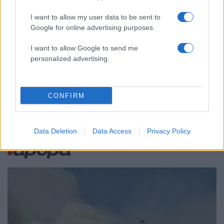
ισχυρότερα επεισόδια των τελευταίων 50
χρόνων»
I want to allow my user data to be sent to
Κρανίου τόπος το Πόρτο Γερμενό μετά το
51
Google for online advertising purposes.
καταστροφικό πέρασμα της φωτιάς –
Ξεκίνησε η αυτοψία στα καμένα σπίτια
I want to allow Google to send me
Οδηγός στη Μύκονο άρπαξε τσάντα
personalized advertising.
47
Hermès και Rolex αξίας 75.000 ευρώ από
Ουκρανό τουρίστα
CONFIRM
Data Deletion
Data Access
Privacy Policy
Ελλάδα: Περισσότερα
άρθρα