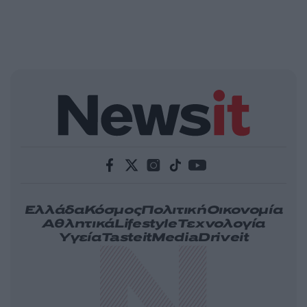
Ελλάδα
Κόσμος
Πολιτική
Οικονομία
Αθλητικά
Lifestyle
Τεχνολογία
Υγεία
Tasteit
Media
Driveit