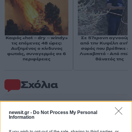
Καιρός «hot – dry – windy»
Σε 57χρονη αγνοούμ
τις επόμενες 48 ώρες:
από την Κυψέλη ανήκε
Αυξημένος ο κίνδυνος
σορός που βρέθηκε σ
φωτιάς, συναγερμός σε 6
Λυκαβηττό - Από πτώσ
περιφέρειες
θάνατός της
Σχόλια
newsit.gr -
Do Not Process My Personal
Σχολίασε εδώ
Information
If you wish to opt-out of the sale, sharing to third parties, or