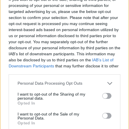
50 /50
processing of your personal or sensitive information for
targeted advertising by us, please use the below opt-out
section to confirm your selection. Please note that after your
opt-out request is processed you may continue seeing
interest-based ads based on personal information utilized by
us or personal information disclosed to third parties prior to
2000 /2000
your opt-out. You may separately opt-out of the further
Υποβολή σχολίου
disclosure of your personal information by third parties on the
IAB’s list of downstream participants. This information may
also be disclosed by us to third parties on the
IAB’s List of
Όροι Χρήσης
. Το site προστατεύεται από reCAPTCHA, ισχύουν
Πολιτική Απορρήτου
&
Όροι Χρήσης
της Google.
Downstream Participants
that may further disclose it to other
third parties.
Ελλάδα
ΑΔΩΝΙΣ ΓΕΩΡΓΙΑΔΗΣ
Please note that this website/app uses one or more Google
Personal Data Processing Opt Outs
services and may gather and store information including but
ΕΥΓΕΝΙΑ ΜΑΝΩΛΙΔΟΥ
not limited to your visit or usage behaviour. You may click to
I want to opt-out of the Sharing of my
personal data.
grant or deny consent to Google and its third-party tags to
Share:
Opted In
use your data for below specified purposes in below Google
consent section.
I want to opt-out of the Sale of my
Ακολουθήστε το Νewsit.gr στο
Google News
και
Personal Data.
ενημερωθείτε πρώτοι για όλη την ειδησεογραφία και τα
Opted In
τελευταία νέα
της ημέρας