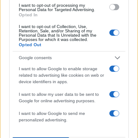
I want to opt-out of processing my
Personal Data for Targeted Advertising.
Opted In
I want to opt-out of Collection, Use,
Retention, Sale, and/or Sharing of my
Personal Data that Is Unrelated with the
Πιο δημοφιλή
Purposes for which it was collected.
Opted Out
1
Σοκαριστική υπόθεση στην Κρήτη:
Τουρίστας ρωτούσε πόσο να πληρώσει για
Google consents
να ασελγήσει σε 10χρονο κορίτσι - Το παιδί
καθόταν αμέριμνο σε αυλή επιχείρησης
I want to allow Google to enable storage
2
related to advertising like cookies on web or
Δεν ήταν μόνο η ταχύτητα που οδήγησε
στο τροχαίο στις Σέρρες με νεκρούς μητέρα
device identifiers in apps.
και γιο - «Ίσως κάτι απέσπασε την προσοχή
του οδηγού» λέει πραγματογνώμονας
I want to allow my user data to be sent to
3
Google for online advertising purposes.
Ανησυχία από το ξέσπασμα του ιού του
Δυτικού Νείλου με κρούσματα στην Αττική
- «Καμπανάκι» από τον Ιατρικό Σύλλογο
I want to allow Google to send me
Αθηνών για την προστασία της δημόσιας
personalized advertising.
υγείας
4
Ryanair: «Ένα κομμάτι του προσώπου του