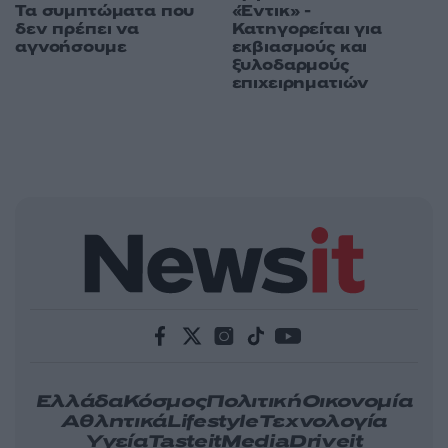
Τα συμπτώματα που
«Έντικ» -
δεν πρέπει να
Κατηγορείται για
αγνοήσουμε
εκβιασμούς και
ξυλοδαρμούς
επιχειρηματιών
Ελλάδα
Κόσμος
Πολιτική
Οικονομία
Αθλητικά
Lifestyle
Τεχνολογία
Υγεία
Tasteit
Media
Driveit