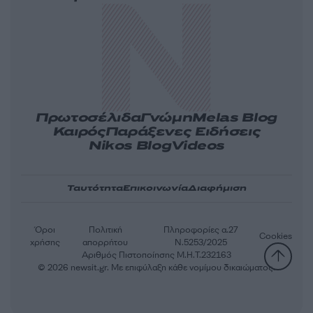
Πρωτοσέλιδα
Γνώμη
Melas Blog
Καιρός
Παράξενες Ειδήσεις
Nikos Blog
Videos
Ταυτότητα
Επικοινωνία
Διαφήμιση
Όροι
Πολιτική
Πληροφορίες α.27
Cookies
χρήσης
απορρήτου
Ν.5253/2025
Αριθμός Πιστοποίησης Μ.Η.Τ.232163
© 2026 newsit.gr. Με επιφύλαξη κάθε νομίμου δικαιώματος.