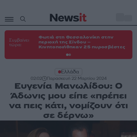
Μετάβαση
σε
o
35
περιεχόμενο
Φωτιά στη Θεσσαλονίκη στην
Φω
Συμβαίνει
περιοχή της Σίνδου –
Ευ
τώρα:
Κινητοποιήθηκαν 25 πυροσβέστες
τη
Ελλάδα
02:02
Παρασκευή 22 Μαρτίου 2024
Ευγενία Μανωλίδου: Ο
Άδωνις μου είπε «πρέπει
να πεις κάτι, νομίζουν ότι
σε δέρνω»