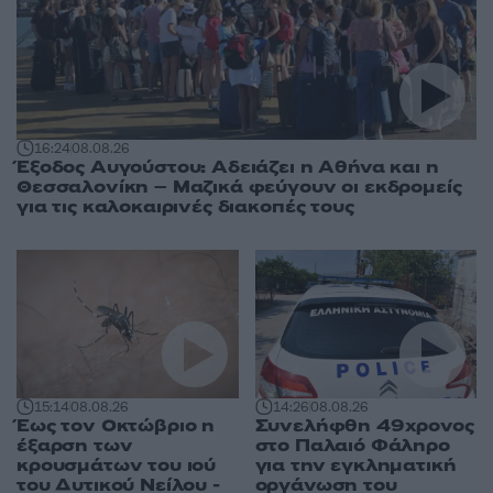
16:24
08.08.26
Έξοδος Αυγούστου: Αδειάζει η Αθήνα και η
Θεσσαλονίκη – Μαζικά φεύγουν οι εκδρομείς
για τις καλοκαιρινές διακοπές τους
15:14
08.08.26
14:26
08.08.26
Έως τον Οκτώβριο η
Συνελήφθη 49χρονος
έξαρση των
στο Παλαιό Φάληρο
κρουσμάτων του ιού
για την εγκληματική
του Δυτικού Νείλου -
οργάνωση του