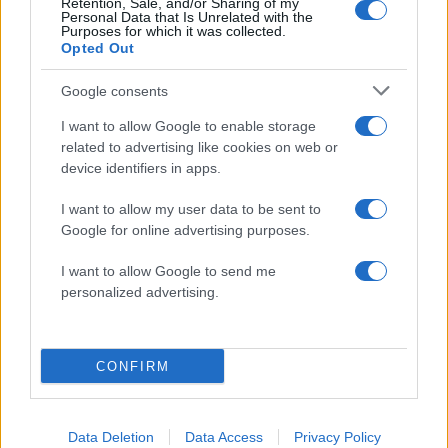
για την ηλεκτρική διασύνδεση Ελλάδας –
Retention, Sale, and/or Sharing of my
Personal Data that Is Unrelated with the
Κύπρου: «Ισχυρή ψήφος εμπιστοσύνης» η
Purposes for which it was collected.
είσοδος της Meridiam στην GSI
Opted Out
Canadair 515: Οι πρώτες εικόνες από την
127
κατασκευή του αεροσκάφους που θα
Google consents
επιχειρεί και τη νύχτα στα μέτωπα της
φωτιάς
I want to allow Google to enable storage
related to advertising like cookies on web or
Αυγερινός, Μουτσάτσου και ακόμη 20
85
device identifiers in apps.
πρώην στελέχη κατά Καρυστιανού: «Δεν
αποχωρήσαμε για καρέκλες», αιχμές για
«συγκεντρωτικό μοντέλο»
I want to allow my user data to be sent to
Google for online advertising purposes.
Το πολωμένο μελτέμι που τροφοδότησε
59
τις φωτιές σε Αττική και Βοιωτία: «Από τα
ισχυρότερα επεισόδια των τελευταίων 50
I want to allow Google to send me
χρόνων»
personalized advertising.
Κρανίου τόπος το Πόρτο Γερμενό μετά το
51
καταστροφικό πέρασμα της φωτιάς –
Ξεκίνησε η αυτοψία στα καμένα σπίτια
CONFIRM
Data Deletion
Data Access
Privacy Policy