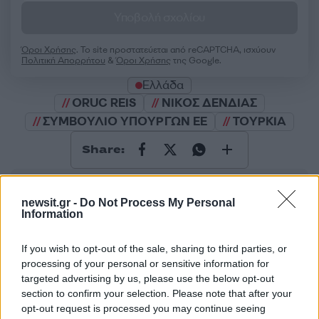
Υποβολή σχολίου
Όροι Χρήσης
. Το site προστατεύεται από reCAPTCHA, ισχύουν
Πολιτική Απορρήτου
&
Όροι Χρήσης
της Google.
Ελλάδα
ORUC REIS
ΝΙΚΟΣ ΔΕΝΔΙΑΣ
ΣΥΜΒΟΥΛΙΟ ΥΠΟΥΡΓΩΝ ΕΕ
ΤΟΥΡΚΙΑ
Share:
Ακολουθήστε το Νewsit.gr στο
Google News
και
ενημερωθείτε πρώτοι για όλη την ειδησεογραφία και τα
newsit.gr -
Do Not Process My Personal
τελευταία νέα
της ημέρας
Information
If you wish to opt-out of the sale, sharing to third parties, or
processing of your personal or sensitive information for
targeted advertising by us, please use the below opt-out
section to confirm your selection. Please note that after your
Πιο δημοφιλή
opt-out request is processed you may continue seeing