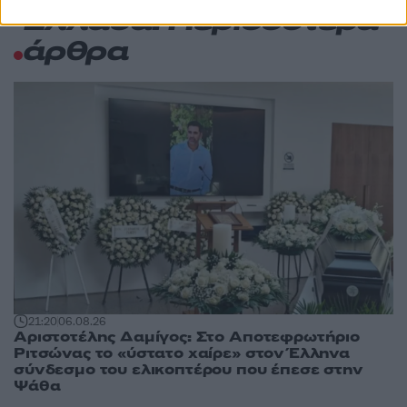
Ελλάδα: Περισσότερα
άρθρα
21:20
06.08.26
Αριστοτέλης Δαμίγος: Στο Αποτεφρωτήριο
Ριτσώνας το «ύστατο χαίρε» στον Έλληνα
σύνδεσμο του ελικοπτέρου που έπεσε στην
Ψάθα