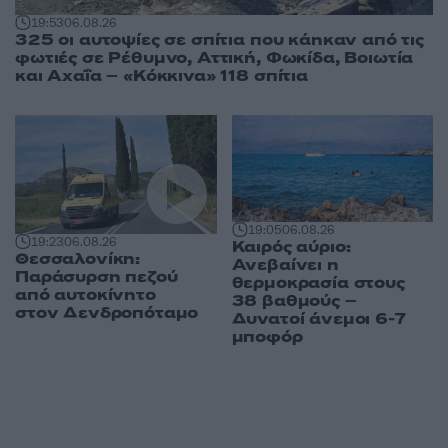
19:53
06.08.26
325 οι αυτοψίες σε σπίτια που κάηκαν από τις
φωτιές σε Ρέθυμνο, Αττική, Φωκίδα, Βοιωτία
και Αχαΐα – «Κόκκινα» 118 σπίτια
19:05
06.08.26
19:23
06.08.26
Καιρός αύριο:
Θεσσαλονίκη:
Ανεβαίνει η
Παράσυρση πεζού
θερμοκρασία στους
από αυτοκίνητο
38 βαθμούς –
στον Δενδροπόταμο
Δυνατοί άνεμοι 6-7
μποφόρ