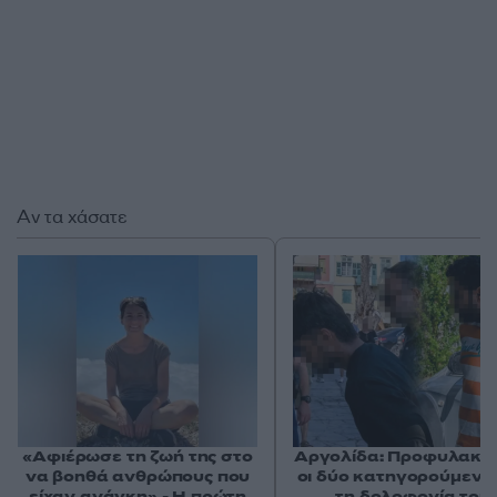
Αν τα χάσατε
«Αφιέρωσε τη ζωή της στο
Αργολίδα: Προφυλακισ
να βοηθά ανθρώπους που
οι δύο κατηγορούμενοι
είχαν ανάγκη» - Η πρώτη
τη δολοφονία του