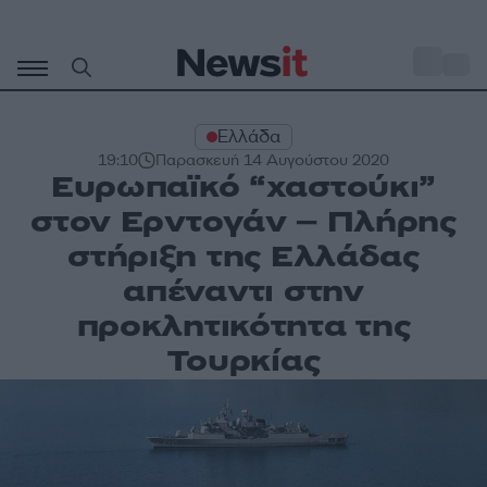
Μετάβαση
σε
o
31
περιεχόμενο
Ελλάδα
19:10
Παρασκευή 14 Αυγούστου 2020
Ευρωπαϊκό “χαστούκι”
στον Ερντογάν – Πλήρης
στήριξη της Ελλάδας
απέναντι στην
προκλητικότητα της
Τουρκίας