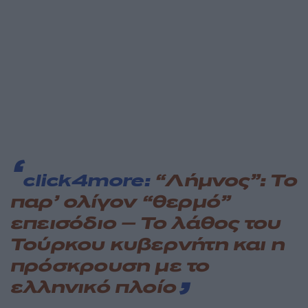
click4more:
“Λήμνος”: Το
παρ’ ολίγον “θερμό”
επεισόδιο – Το λάθος του
Τούρκου κυβερνήτη και η
πρόσκρουση με το
ελληνικό πλοίο