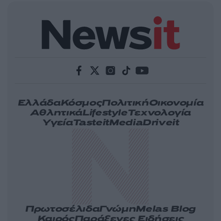
Ελλάδα
Κόσμος
Πολιτική
Οικονομία
Αθλητικά
Lifestyle
Τεχνολογία
Υγεία
Tasteit
Media
Driveit
Πρωτοσέλιδα
Γνώμη
Melas Blog
Καιρός
Παράξενες Ειδήσεις