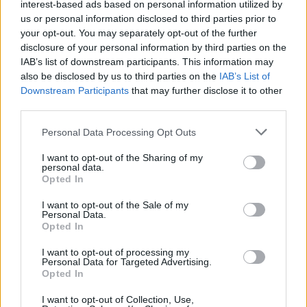
interest-based ads based on personal information utilized by
1
Έφυγαν οι συνεργάτες, μένει η Μαρία
us or personal information disclosed to third parties prior to
Καρυστιανού - Η επόμενη μέρα για την
your opt-out. You may separately opt-out of the further
«Ελπίδα για τη Δημοκρατία»
disclosure of your personal information by third parties on the
2
Σαμοθράκη: «Μαμά νόμιζες ότι δε θα σε
IAB’s list of downstream participants. This information may
ξαναδώ;» – Τα πρώτα λόγια του 22χρονου
also be disclosed by us to third parties on the
IAB’s List of
που έπεσε σε κανάλι με καυτό νερό
Downstream Participants
that may further disclose it to other
3
Βαλεντίνη Παπαδάκη για Κώστα Σόμμερ:
third parties.
«Ανησυχώ μήπως ξεχνάει πόσο πολύ τον
χρειαζόμαστε»
Please note that this website/app uses one or more Google
Personal Data Processing Opt Outs
services and may gather and store information including but
4
Η βαθμολογία της UEFA μετά την ισοπαλία
not limited to your visit or usage behaviour. You may click to
I want to opt-out of the Sharing of my
του Παναθηναϊκού με την ΤΣΣΚΑ 1948
personal data.
grant or deny consent to Google and its third-party tags to
Opted In
5
Μυστράς: «Για ψυχολογικούς λόγους»
use your data for below specified purposes in below Google
κρατούσε τον νεκρό πατέρα του στον
consent section.
I want to opt-out of the Sale of my
καταψύκτη – Δεν ήταν οικονομικό το
Personal Data.
κίνητρο σύμφωνα με τον δικηγόρο του
Opted In
I want to opt-out of processing my
Personal Data for Targeted Advertising.
Πιο σχολιασμένα
Opted In
Μητσοτάκης στην υπογραφή συμφωνίας
198
I want to opt-out of Collection, Use,