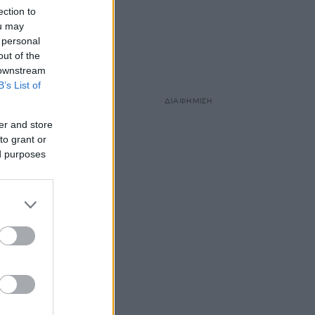
ection to
ou may
 personal
out of the
 downstream
B’s List of
ΔΙΑΦΗΜΙΣΗ
er and store
to grant or
ed purposes