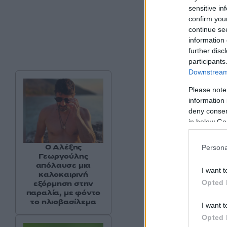
sensitive in
confirm you
continue se
information 
further disc
participants
Downstream 
Please note
information 
deny consent
in below Go
Ο Αλέξης
Persona
Γεωργούλης
απόλαυσε μια
I want t
καλοκαιρινή
Opted 
εξόρμηση στην
παραλία, με φόντο
το ηλιοβασίλεμα
I want t
Opted 