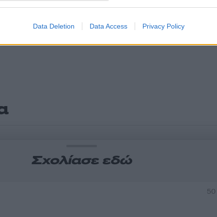
Data Deletion
Data Access
Privacy Policy
α
Σχολίασε εδώ
50