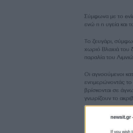
Σύμφωνα με το evia
ενώ η η υγεία και 
Το ζευγάρι, σύμφω
χωριό Βλαχιά του 
παραλία του Λιμνι
Οι αγνοούμενοι κα
ενημερώνοντάς το 
βρίσκονται σε άγν
γνωρίζουν το ακριβ
newsit.gr 
If you wish 