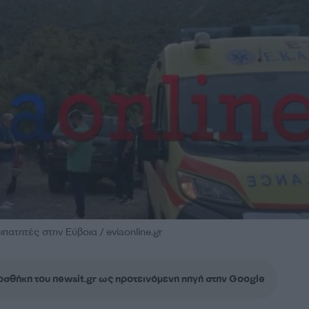
πατητές στην Εύβοια / eviaonline.gr
σθήκη του newsit.gr ως προτεινόμενη πηγή στην Google