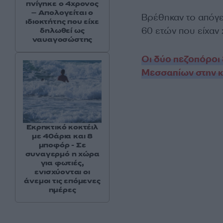
πνίγηκε ο 4χρονος
– Απολογείται ο
Βρέθηκαν το απόγε
ιδιοκτήτης που είχε
60 ετών που είχαν 
δηλωθεί ως
ναυαγοσώστης
Οι δύο πεζοπόροι
Μεσσαπίων στην κ
Εκρηκτικό κοκτέιλ
με 40άρια και 8
μποφόρ - Σε
συναγερμό η χώρα
για φωτιές,
ενισχύονται οι
άνεμοι τις επόμενες
ημέρες