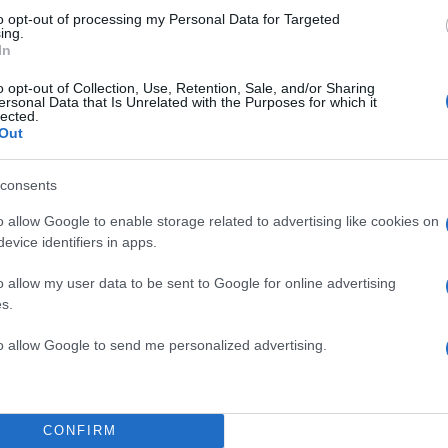
to opt-out of processing my Personal Data for Targeted
ing.
In
o opt-out of Collection, Use, Retention, Sale, and/or Sharing
ersonal Data that Is Unrelated with the Purposes for which it
lected.
Out
ιού ειδοποίησε άμεσα την Πυροσβεστική Υπηρεσία,
 τοπικές δυνάμεις για έρευνα και διάσωση.
consents
o allow Google to enable storage related to advertising like cookies on
ες πηγές, η Πυροσβεστική προσπαθεί να επικοινωνήσ
evice identifiers in apps.
 του άνδρα, το οποίο φαίνεται να είναι πλέον εκτός
ός που δυσχεραίνει τις προσπάθειες.
o allow my user data to be sent to Google for online advertising
s.
ΔΙΑΦΗΜΙΣΗ
to allow Google to send me personalized advertising.
CONFIRM