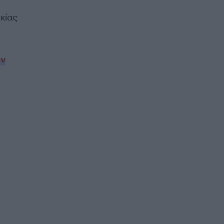
κίας
ων