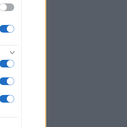
ει με