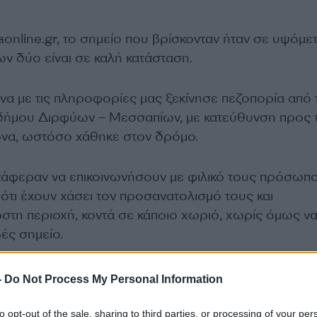
online.gr, το σημείο που βρίσκονταν ήταν σε υψόμε
των δύο είναι σε καλή κατάσταση.
να με τις πληροφορίες μας ξεκίνησε πεζοπορία από 
δήμου Διρφύων – Μεσσαπίων, με κατεύθυνση προς 
ώνα, ωστόσο χάθηκε στον δρόμο.
τάφεραν να επικοινωνήσουν με φιλικό τους πρόσωπο
ότι έχουν χάσει τον προσανατολισμό τους και
ωστη περιοχή, κοντά σε κάποιο χωριό, χωρίς όμως ν
ές σημείο.
ΔΙΑΦΗΜΙΣΗ
-
Do Not Process My Personal Information
to opt-out of the sale, sharing to third parties, or processing of your per