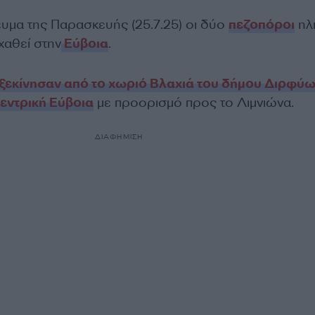
υμα της Παρασκευής (25.7.25) οι δύο
πεζοπόροι
ηλι
χαθεί στην
Εύβοια
.
 ξεκίνησαν από το χωριό Βλαχιά του δήμου Διρφύ
εντρική Εύβοια
με προορισμό προς το Λιμνιώνα.
ΔΙΑΦΗΜΙΣΗ