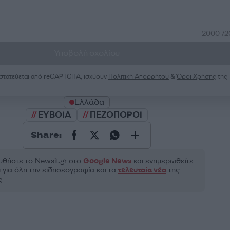
2000 /
Υποβολή σχολίου
ροστατεύεται από reCAPTCHA, ισχύουν
Πολιτική Απορρήτου
&
Όροι Χρήσης
της
Ελλάδα
ΕΥΒΟΙΑ
ΠΕΖΟΠΟΡΟΙ
Share:
θήστε το Νewsit.gr στο
Google News
και ενημερωθείτε
 για όλη την ειδησεογραφία και τα
τελευταία νέα
της
ς