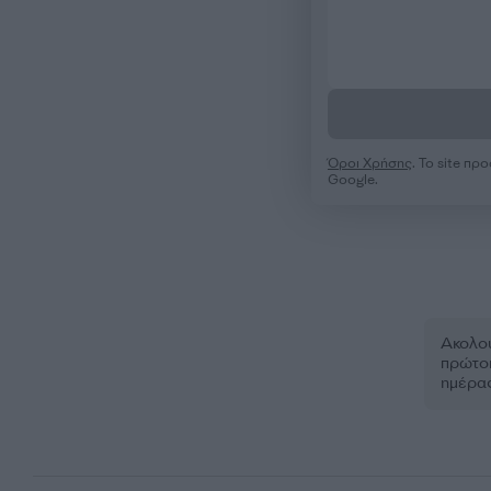
Όροι Χρήσης
. Το site π
Google.
Ακολου
πρώτοι
ημέρα