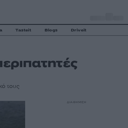
o
Αθήνα
32
C
a
Tasteit
Blogs
Driveit
περιπατητές
κό τους
ΔΙΑΦΗΜΙΣΗ