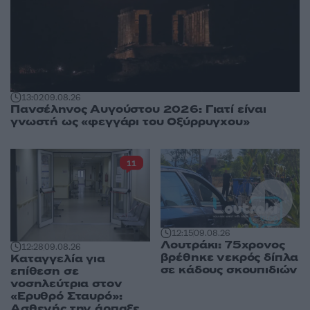
13:02
09.08.26
Πανσέληνος Αυγούστου 2026: Γιατί είναι
γνωστή ως «φεγγάρι του Οξύρρυγχου»
11
12:15
09.08.26
Λουτράκι: 75χρονος
12:28
09.08.26
βρέθηκε νεκρός δίπλα
Καταγγελία για
σε κάδους σκουπιδιών
επίθεση σε
νοσηλεύτρια στον
«Ερυθρό Σταυρό»:
Ασθενής την άρπαξε