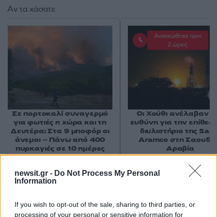
Αν τα χάσατε
Ανανεώθηκε πριν
2 ώρες
Σε πορτοκαλί συναγερμό
Οι Χούθι ανέλαβαν τ
για φωτιές η χώρα και τη
ευθύνη για την επίθεσ
Δευτέρα: Στα 9 μποφόρ οι
διυλιστήριο της Saud
άνεμοι – Πάνω από 400
Aramco στη Σαουδι
πυρκαγιές σε 10 ημέρες
Αραβία
newsit.gr -
Do Not Process My Personal
Σχόλια
Information
If you wish to opt-out of the sale, sharing to third parties, or
processing of your personal or sensitive information for