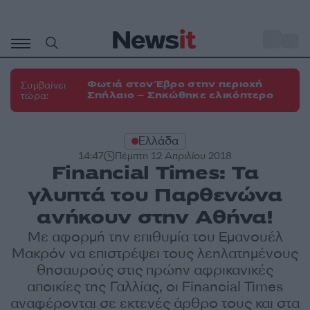
Μετάβαση
σε
o
32
περιεχόμενο
Φωτιά στον Έβρο στην περιοχή
Συμβαίνει
Σπήλαιο – Σηκώθηκε ελικόπτερο
τώρα:
Ελλάδα
14:47
Πέμπτη 12 Απριλίου 2018
Financial Times: Τα
γλυπτά του Παρθενώνα
ανήκουν στην Αθήνα!
Με αφορμή την επιθυμία του Εμανουέλ
Μακρόν να επιστρέψει τους λεηλατημένους
θησαυρούς στις πρώην αφρικανικές
αποικίες της Γαλλίας, οι Financial Times
αναφέρονται σε εκτενές άρθρο τους και στα