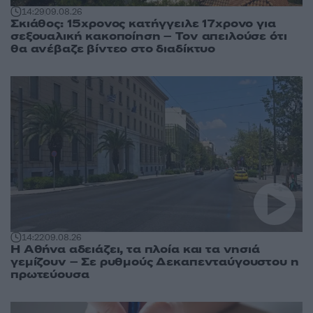
14:29
09.08.26
Σκιάθος: 15χρονος κατήγγειλε 17χρονο για
σεξουαλική κακοποίηση – Τον απειλούσε ότι
θα ανέβαζε βίντεο στο διαδίκτυο
14:22
09.08.26
Η Αθήνα αδειάζει, τα πλοία και τα νησιά
γεμίζουν – Σε ρυθμούς Δεκαπενταύγουστου η
πρωτεύουσα