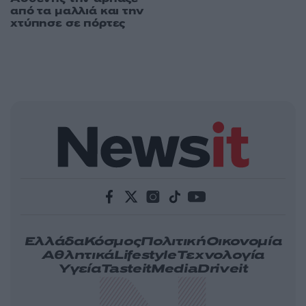
από τα μαλλιά και την
χτύπησε σε πόρτες
Ελλάδα
Κόσμος
Πολιτική
Οικονομία
Αθλητικά
Lifestyle
Τεχνολογία
Υγεία
Tasteit
Media
Driveit