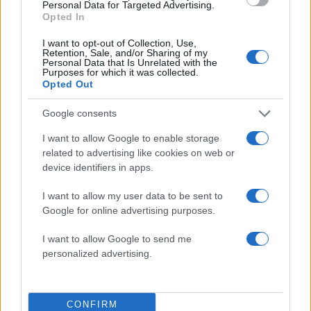
Personal Data for Targeted Advertising.
ΜΑΡΜΑΡΑ ΠΑΡΘΕΝΩΝΑ
Opted In
Share:
I want to opt-out of Collection, Use,
Retention, Sale, and/or Sharing of my
Personal Data that Is Unrelated with the
Ακολουθήστε το Νewsit.gr στο
Google News
και
Purposes for which it was collected.
ενημερωθείτε πρώτοι για όλη την ειδησεογραφία και τα
Opted Out
τελευταία νέα
της ημέρας
Google consents
I want to allow Google to enable storage
related to advertising like cookies on web or
device identifiers in apps.
Πιο δημοφιλή
I want to allow my user data to be sent to
Google for online advertising purposes.
1
Κωνσταντίνος Αργυρός και Αλεξάνδρα
Νίκα κάνουν διακοπές με πολυτελές γιοτ
με τα δύο παιδιά τους
I want to allow Google to send me
personalized advertising.
2
Η Άννα Βίσση ξετρελάθηκε με μπάντα που
έπαιζε Τσιτσάνη στο Φισκάρδο και τους
πρότεινε συνεργασία
3
Θρήνος για τον Λιονέλ Μέσι – Πέθανε ο
CONFIRM