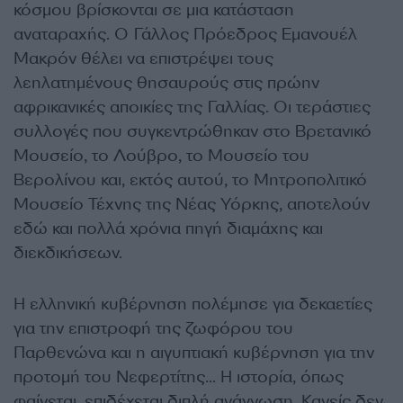
κόσμου βρίσκονται σε μια κατάσταση
αναταραχής. Ο Γάλλος Πρόεδρος Εμανουέλ
Μακρόν θέλει να επιστρέψει τους
λεηλατημένους θησαυρούς στις πρώην
αφρικανικές αποικίες της Γαλλίας. Οι τεράστιες
συλλογές που συγκεντρώθηκαν στο Βρετανικό
Μουσείο, το Λούβρο, το Μουσείο του
Βερολίνου και, εκτός αυτού, το Μητροπολιτικό
Μουσείο Τέχνης της Νέας Υόρκης, αποτελούν
εδώ και πολλά χρόνια πηγή διαμάχης και
διεκδικήσεων.
Η ελληνική κυβέρνηση πολέμησε για δεκαετίες
για την επιστροφή της ζωφόρου του
Παρθενώνα και η αιγυπτιακή κυβέρνηση για την
προτομή του Νεφερτίτης… Η ιστορία, όπως
φαίνεται, επιδέχεται διπλή ανάγνωση. Κανείς δεν