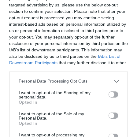
targeted advertising by us, please use the below opt-out
Σχολίασε εδώ
section to confirm your selection. Please note that after your
opt-out request is processed you may continue seeing
interest-based ads based on personal information utilized by
us or personal information disclosed to third parties prior to
50 /50
your opt-out. You may separately opt-out of the further
disclosure of your personal information by third parties on the
IAB’s list of downstream participants. This information may
also be disclosed by us to third parties on the
IAB’s List of
Downstream Participants
that may further disclose it to other
2000 /2000
third parties.
Υποβολή σχολίου
Please note that this website/app uses one or more Google
Personal Data Processing Opt Outs
services and may gather and store information including but
not limited to your visit or usage behaviour. You may click to
I want to opt-out of the Sharing of my
Όροι Χρήσης
. Το site προστατεύεται από reCAPTCHA, ισχύουν
personal data.
Πολιτική Απορρήτου
&
Όροι Χρήσης
της Google.
grant or deny consent to Google and its third-party tags to
Opted In
use your data for below specified purposes in below Google
Ελλάδα
consent section.
I want to opt-out of the Sale of my
FINANCIAL TIMES
Personal Data.
Opted In
ΓΛΥΠΤΑ ΤΟΥ ΠΑΡΘΕΝΩΝΑ
ΕΠΙΣΤΡΟΦΗ ΓΛΥΠΤΩΝ
ΜΑΚΡΟΝ
I want to opt-out of processing my