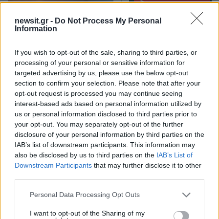
2 ώρες
newsit.gr -
Do Not Process My Personal
Information
If you wish to opt-out of the sale, sharing to third parties, or
processing of your personal or sensitive information for
targeted advertising by us, please use the below opt-out
Σε πορτοκαλί συναγερμό
Οι Χούθι ανέλαβαν τ
για φωτιές η χώρα και τη
ευθύνη για την επίθεσ
section to confirm your selection. Please note that after your
Δευτέρα: Στα 9 μποφόρ οι
διυλιστήριο της Saud
opt-out request is processed you may continue seeing
άνεμοι – Πάνω από 400
Aramco στη Σαουδι
interest-based ads based on personal information utilized by
πυρκαγιές σε 10 ημέρες
Αραβία
us or personal information disclosed to third parties prior to
your opt-out. You may separately opt-out of the further
disclosure of your personal information by third parties on the
Σχόλια
IAB’s list of downstream participants. This information may
also be disclosed by us to third parties on the
IAB’s List of
Downstream Participants
that may further disclose it to other
third parties.
Please note that this website/app uses one or more Google
Personal Data Processing Opt Outs
Σχολίασε εδώ
services and may gather and store information including but
not limited to your visit or usage behaviour. You may click to
I want to opt-out of the Sharing of my