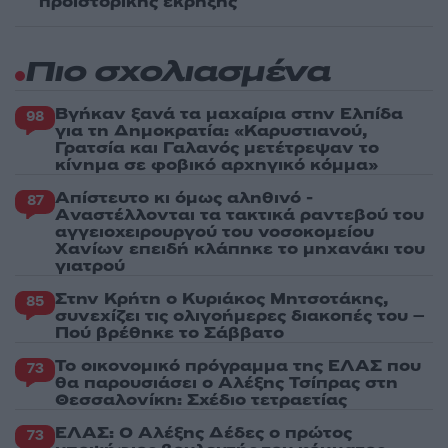
προϊστορικής έκρηξης
Πιο σχολιασμένα
Βγήκαν ξανά τα μαχαίρια στην Ελπίδα
98
για τη Δημοκρατία: «Καρυστιανού,
Γρατσία και Γαλανός μετέτρεψαν το
κίνημα σε φοβικό αρχηγικό κόμμα»
Απίστευτο κι όμως αληθινό -
87
Aναστέλλονται τα τακτικά ραντεβού του
αγγειοχειρουργού του νοσοκομείου
Χανίων επειδή κλάπηκε το μηχανάκι του
γιατρού
Στην Κρήτη ο Κυριάκος Μητσοτάκης,
85
συνεχίζει τις ολιγοήμερες διακοπές του –
Πού βρέθηκε το Σάββατο
Το οικονομικό πρόγραμμα της ΕΛΑΣ που
73
θα παρουσιάσει ο Αλέξης Τσίπρας στη
Θεσσαλονίκη: Σχέδιο τετραετίας
ΕΛΑΣ: Ο Αλέξης Δέδες ο πρώτος
73