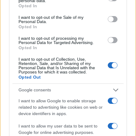
personal data.
grant or deny consent to Google and its third-party tags to
Opted In
50 /50
use your data for below specified purposes in below Google
consent section.
I want to opt-out of the Sale of my
Personal Data.
Opted In
I want to opt-out of processing my
2000 /2000
Personal Data for Targeted Advertising.
Opted In
Υποβολή σχολίου
I want to opt-out of Collection, Use,
Retention, Sale, and/or Sharing of my
Personal Data that Is Unrelated with the
Όροι Χρήσης
. Το site προστατεύεται από reCAPTCHA, ισχύουν
Purposes for which it was collected.
Πολιτική Απορρήτου
&
Όροι Χρήσης
της Google.
Opted Out
Ελλάδα
ΒΟΥΝΤΟΥ
ΜΑΓΙΑ
ΣΥΖΥΓΟΣ
Google consents
I want to allow Google to enable storage
Share:
related to advertising like cookies on web or
device identifiers in apps.
Ακολουθήστε το Νewsit.gr στο
Google News
και
ενημερωθείτε πρώτοι για όλη την ειδησεογραφία και τα
I want to allow my user data to be sent to
τελευταία νέα
της ημέρας
Google for online advertising purposes.