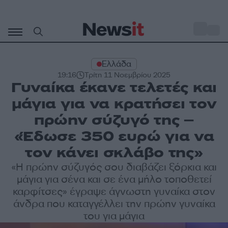
Μετάβαση
σε
o
32
περιεχόμενο
Ελλάδα
19:16
Τρίτη 11 Νοεμβρίου 2025
Γυναίκα έκανε τελετές και
μάγια για να κρατήσει τον
πρώην σύζυγό της –
«Έδωσε 350 ευρώ για να
τον κάνει σκλάβο της»
«Η πρώην σύζυγός σου διαβάζει ξόρκια και
μάγια για σένα και σε ένα μήλο τοποθετεί
καρφίτσες» έγραψε άγνωστη γυναίκα στον
άνδρα που καταγγέλλει την πρώην γυναίκα
του για μάγια