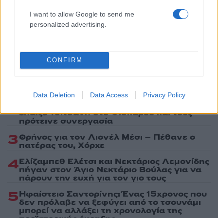
I want to allow Google to send me
personalized advertising.
Πιο δημοφιλή
CONFIRM
1
Κωνσταντίνος Αργυρός και Αλεξάνδρα
Νίκα κάνουν διακοπές με πολυτελές γιοτ
με τα δύο παιδιά τους
Data Deletion
Data Access
Privacy Policy
2
Η Άννα Βίσση ξετρελάθηκε με μπάντα που
έπαιζε Τσιτσάνη στο Φισκάρδο και τους
πρότεινε συνεργασία
3
Θρήνος για τον Λιονέλ Μέσι – Πέθανε ο
πατέρας του, Χόρχε
4
Ελίζαμπεθ Ελέτσι και Νεκτάριος Λεμονίδης
πήγαν στον Άγιο Νεκτάριο Βούλας για να
πάρουν την ευχή για τον γιο τους
5
Ηφαίστειο Σαντορίνης: Ένας 15χρονος που
δεν πρόλαβε να ξεφύγει από το τσουνάμι
μπορεί να αλλάξει τη χρονολογία της