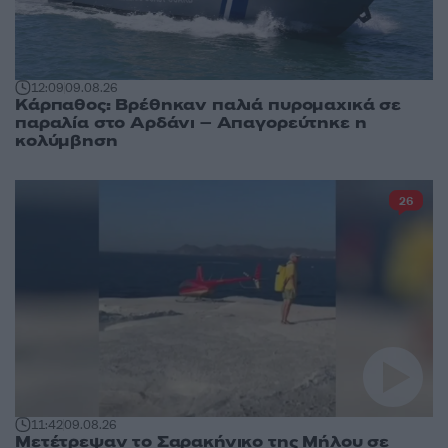
12:09
09.08.26
Κάρπαθος: Βρέθηκαν παλιά πυρομαχικά σε
παραλία στο Αρδάνι – Απαγορεύτηκε η
κολύμβηση
26
11:42
09.08.26
Μετέτρεψαν το Σαρακήνικο της Μήλου σε