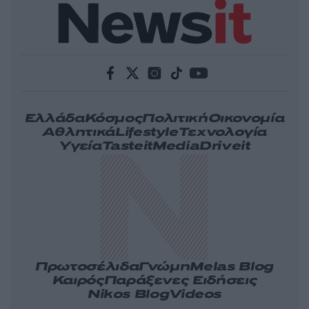
Ελλάδα
Κόσμος
Πολιτική
Οικονομία
Αθλητικά
Lifestyle
Τεχνολογία
Υγεία
Tasteit
Media
Driveit
Πρωτοσέλιδα
Γνώμη
Melas Blog
Καιρός
Παράξενες Ειδήσεις
Nikos Blog
Videos