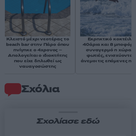
Κλειστό μέχρι νεοτέρας το
Εκρηκτικό κοκτέιλ μ
beach bar στην Πάρο όπου
40άρια και 8 μποφόρ -
πνίγηκε ο 4χρονος –
συναγερμό η χώρα γ
Απολογείται ο ιδιοκτήτης
φωτιές, ενισχύονται 
που είχε δηλωθεί ως
άνεμοι τις επόμενες ημ
ναυαγοσώστης
Σχόλια
Σχολίασε εδώ