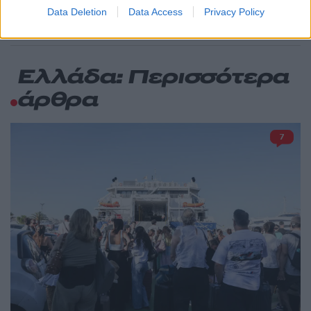
Data Deletion
Data Access
Privacy Policy
Ελλάδα: Περισσότερα
άρθρα
7