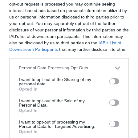
opt-out request is processed you may continue seeing
interest-based ads based on personal information utilized by
us or personal information disclosed to third parties prior to
your opt-out. You may separately opt-out of the further
Πιο δημοφιλή
disclosure of your personal information by third parties on the
IAB’s list of downstream participants. This information may
1
also be disclosed by us to third parties on the
IAB’s List of
Κωνσταντίνος Αργυρός και Αλεξάνδρα
Νίκα κάνουν διακοπές με πολυτελές γιοτ
Downstream Participants
that may further disclose it to other
με τα δύο παιδιά τους
third parties.
2
Η Άννα Βίσση ξετρελάθηκε με μπάντα που
Please note that this website/app uses one or more Google
Personal Data Processing Opt Outs
έπαιζε Τσιτσάνη στο Φισκάρδο και τους
services and may gather and store information including but
πρότεινε συνεργασία
not limited to your visit or usage behaviour. You may click to
I want to opt-out of the Sharing of my
3
personal data.
Θρήνος για τον Λιονέλ Μέσι – Πέθανε ο
grant or deny consent to Google and its third-party tags to
Opted In
πατέρας του, Χόρχε
use your data for below specified purposes in below Google
consent section.
4
Ελίζαμπεθ Ελέτσι και Νεκτάριος Λεμονίδης
I want to opt-out of the Sale of my
πήγαν στον Άγιο Νεκτάριο Βούλας για να
Personal Data.
πάρουν την ευχή για τον γιο τους
Opted In
5
Τζο Μπάιντεν: «Ο καρκίνος έχει εξαπλωθεί,
I want to opt-out of processing my
είναι πολύ επώδυνο», λέει ο γιος του
Personal Data for Targeted Advertising.
Opted In