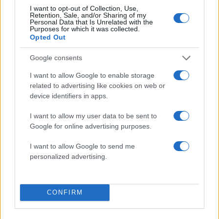
I want to opt-out of Collection, Use,
Πιο σχολιασμένα
Retention, Sale, and/or Sharing of my
Personal Data that Is Unrelated with the
Purposes for which it was collected.
Βγήκαν ξανά τα μαχαίρια στην Ελπίδα
96
Opted Out
για τη Δημοκρατία: «Καρυστιανού,
Γρατσία και Γαλανός μετέτρεψαν το
Google consents
κίνημα σε φοβικό αρχηγικό κόμμα»
I want to allow Google to enable storage
Απίστευτο κι όμως αληθινό -
83
Aναστέλλονται τα τακτικά ραντεβού του
related to advertising like cookies on web or
αγγειοχειρουργού του νοσοκομείου
device identifiers in apps.
Χανίων επειδή κλάπηκε το μηχανάκι του
γιατρού
I want to allow my user data to be sent to
Σούπερ μάρκετ: Νέες μειώσεις τιμών –
Google for online advertising purposes.
72
916 προϊόντα στην εθνική πρωτοβουλία,
ανάμεσά τους 130 σχολικά
I want to allow Google to send me
personalized advertising.
ΕΛΑΣ: Ο Αλέξης Δέδες ο πρώτος
70
υποψήφιος βουλευτής του κόμματος –
Από τα διοικητικά της ΑΕΚ στην πολιτική
σκηνή
CONFIRM
Στην Κρήτη ο Κυριάκος Μητσοτάκης,
58
συνεχίζει τις ολιγοήμερες διακοπές του –
Πού βρέθηκε το Σάββατο