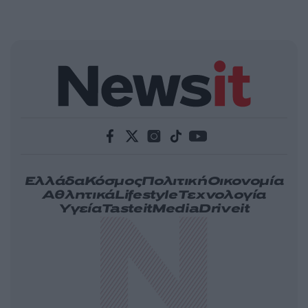
Ελλάδα
Κόσμος
Πολιτική
Οικονομία
Αθλητικά
Lifestyle
Τεχνολογία
Υγεία
Tasteit
Media
Driveit