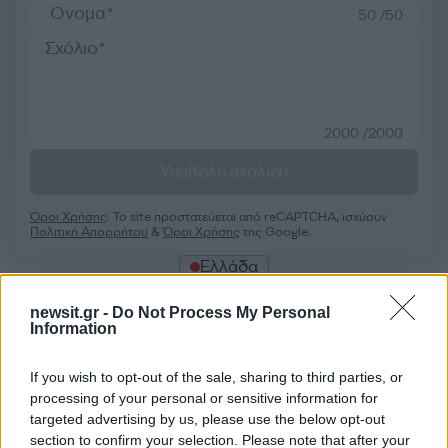
50 /50
2000 /2000
Υποβολή σχολίου
Όροι Χρήσης
. Το site προστατεύεται από reCAPTCHA, ισχύουν
Πολιτική Απορρήτου
&
Όροι Χρήσης
της Google.
Ελλάδα
ΓΥΝΑΙΚΑ
ΤΡΑΜ
ΤΡΑΥΜΑΤΙΑΣ
newsit.gr -
Do Not Process My Personal
Information
Share:
If you wish to opt-out of the sale, sharing to third parties, or
Ακολουθήστε το Νewsit.gr στο
Google News
και
processing of your personal or sensitive information for
ενημερωθείτε πρώτοι για όλη την ειδησεογραφία και τα
τελευταία νέα
της ημέρας
targeted advertising by us, please use the below opt-out
section to confirm your selection. Please note that after your