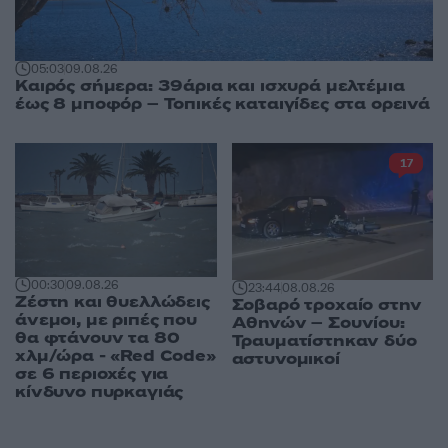
05:03
09.08.26
Καιρός σήμερα: 39άρια και ισχυρά μελτέμια
έως 8 μποφόρ – Τοπικές καταιγίδες στα ορεινά
17
00:30
09.08.26
23:44
08.08.26
Ζέστη και θυελλώδεις
Σοβαρό τροχαίο στην
άνεμοι, με ριπές που
Αθηνών – Σουνίου:
θα φτάνουν τα 80
Τραυματίστηκαν δύο
χλμ/ώρα - «Red Code»
αστυνομικοί
σε 6 περιοχές για
κίνδυνο πυρκαγιάς