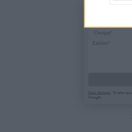
Όροι Χρήσης
. Το site π
Google.