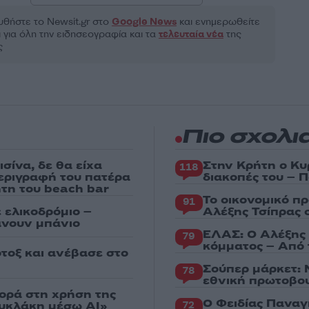
θήστε το Νewsit.gr στο
Google News
και ενημερωθείτε
 για όλη την ειδησεογραφία και τα
τελευταία νέα
της
ς
Πιο σχολι
σίνα, δε θα είχα
Στην Κρήτη ο Κυ
118
περιγραφή του πατέρα
διακοπές του – 
ήτη του beach bar
Το οικονομικό π
91
 ελικοδρόμιο –
Αλέξης Τσίπρας 
άνουν μπάνιο
ΕΛΑΣ: Ο Αλέξης 
79
κόμματος – Από 
τοξ και ανέβασε στο
Σούπερ μάρκετ: 
78
εθνική πρωτοβου
ορά στη χρήση της
Ο Φειδίας Παναγ
ουκλάκη μέσω AI»
72