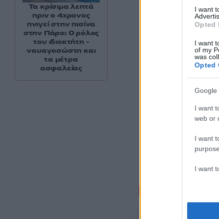
Τα κρίσιμα λεπτά
I want 
πριν ο 4χρονος
Advertis
πνιγεί στην πισίνα
Opted 
στην Πάρο: Ο ρόλος
του ιδιοκτήτη -
I want t
of my P
ναυαγοσώστη και
was col
τα μέτρα
Opted 
ασφαλείας
Google 
I want t
web or d
I want t
purpose
I want 
Σχόλι