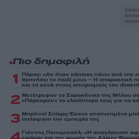
Ακολου
πρώτοι
ημέρα
Πιο δημοφιλή
1
Πάρος: «Αν ήταν κάποιος πάνω από την πι
θρηνήσει το παιδί μου» – Η σπαρακτική 
και τα κενά στους ισχυρισμούς του ιδιοκτ
2
Μετέτρεψαν το Σαρακήνικο της Μήλου σε
«Πάρκαραν» το ελικόπτερο τους για να κ
3
Μπρίτνεϊ Σπίαρς: Έκανε αποτυχημένο μπό
Instagram την εμπειρία της
4
Γιάννης Παπαμιχαήλ: «Η απαγόρευση αφ
εικόνας και της φωνής της Αλίκης Βουγι