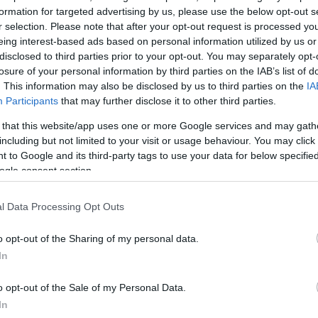
ι το γύρο του διαδικτύου ακούγεται το λάθος του
formation for targeted advertising by us, please use the below opt-out s
 ΕΡΤ, που αντί για θύμα των Βρετανών είπε τη λέξη
r selection. Please note that after your opt-out request is processed y
eing interest-based ads based on personal information utilized by us or
disclosed to third parties prior to your opt-out. You may separately opt-
losure of your personal information by third parties on the IAB’s list of
. This information may also be disclosed by us to third parties on the
IA
ηκαρίδης, ο τελευταίος που απαγχονίστηκε από τους
Participants
that may further disclose it to other third parties.
 that this website/app uses one or more Google services and may gath
ρίας από τους αμόρφωτους μπούφους της ΥΕΝΕΔ τ
including but not limited to your visit or usage behaviour. You may click 
 to Google and its third-party tags to use your data for below specifi
αίνει αυτή η χώρα κάθε μέρα…
ogle consent section.
m/zhUHdRMesD
l Data Processing Opt Outs
ετζάντ (@giopsos)
March 25, 2025
o opt-out of the Sharing of my personal data.
In
ό δεν έγινε κάποια διόρθωση ή διευκρίνιση ούτε από
o opt-out of the Sale of my Personal Data.
μετέδιδε την παρέλαση, αλλά ούτε και από το κρατι
In