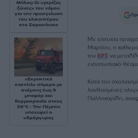
Μήλος: Οι «γκρίζες
ζώνες» του νόμου
για την προσγείωση
Προ
του ελικοπτέρου
στο Σαρακήνικο
Με επιτυχία πραγμ
Μαρτίου, η καθιερ
την
ΕΡΤ
να μεταδίδε
εντυπωσιακό θέαμ
«Εκρηκτικό
Κατά τον σχολιασμ
κοκτέιλ» σήμερα με
λανθασμένες πληρο
ανέμους έως 9
μποφόρ και
Παλληκαρίδη, αναφ
θερμοκρασία στους
39°C - Την Πέμπτη
υποχωρεί ο
υδράργυρος