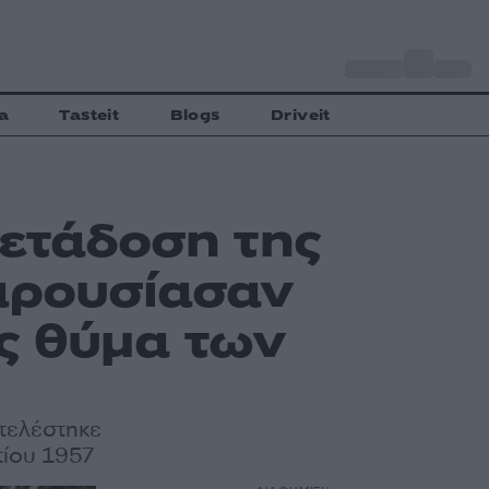
o
Αθήνα
27
C
a
Tasteit
Blogs
Driveit
μετάδοση της
αρουσίασαν
ς θύμα των
κτελέστηκε
τίου 1957