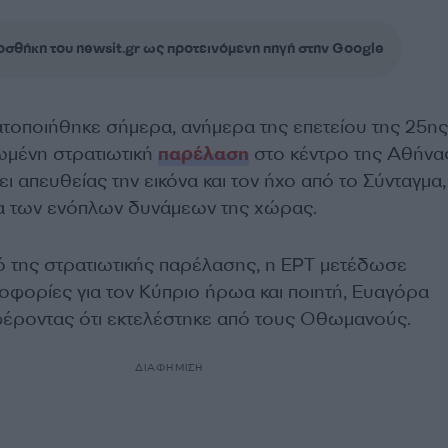
σθήκη του newsit.gr ως προτεινόμενη πηγή στην Google
ατοποιήθηκε σήμερα, ανήμερα της επετείου της 25ης
ωμένη στρατιωτική
παρέλαση
στο κέντρο της Αθήνας
ι απευθείας την εικόνα και τον ήχο από το Σύνταγμα,
α των ενόπλων δυνάμεων της χώρας.
ό της στρατιωτικής παρέλασης, η ΕΡΤ μετέδωσε
φορίες για τον Κύπριο ήρωα και ποιητή, Ευαγόρα
έροντας ότι εκτελέστηκε από τους Οθωμανούς.
ΔΙΑΦΗΜΙΣΗ