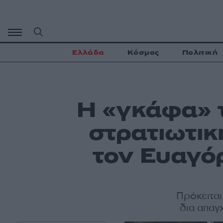
Μετάβαση
σε
περιεχόμενο
Ελλάδα
Κόσμος
Πολιτική
Η «γκάφα» τ
στρατιωτι
τον Ευαγό
Πρόκειται
δια απαγ