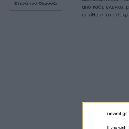
Στενά του Ορμούζ»
από κάθε έλεγχο, μ
επιτίθεται στη 51
newsit.gr 
Ο άνδρας, ο οποίο
ψυχολογικά προβ
If you wish 