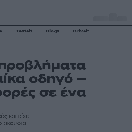
o
Αθήνα
27
C
a
Tasteit
Blogs
Driveit
 προβλήματα
αίκα οδηγό –
ορές σε ένα
ς και είχε
πό ακούσια