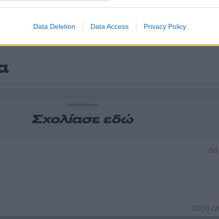
Data Deletion
Data Access
Privacy Policy
α
Σχολίασε εδώ
50
2000 /