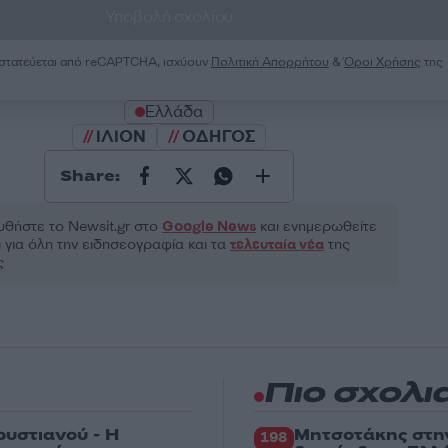
Υποβολή σχολίου
ροστατεύεται από reCAPTCHA, ισχύουν
Πολιτική Απορρήτου
&
Όροι Χρήσης
της
Ελλάδα
ΙΛΙΟΝ
ΟΔΗΓΟΣ
Share:
θήστε το Νewsit.gr στο
Google News
και ενημερωθείτε
 για όλη την ειδησεογραφία και τα
τελευταία νέα
της
ς
Πιο σχολι
ρυστιανού - Η
Μητσοτάκης στη
198