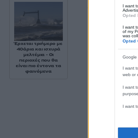
ασθενών ζει και ε
I want 
γεγονός που δεν π
Advertis
Opted 
Μιχάλης Γιαννάκος 
I want t
of my P
Μετά τη σύλληψή τ
was col
Opted 
εισαγγελικής εντολ
Έρχεται τριήμερο με
40άρια και ισχυρά
αναγκαία τη νοσηλε
μελτέμια - Οι
Google 
Ψυχιατρικό Νοσοκο
περιοχές που θα
είναι πιο έντονα τα
I want t
φαινόμενα
web or d
I want t
purpose
I want 