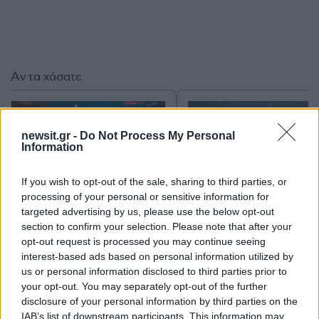
Αν τα χάσατε
newsit.gr -
Do Not Process My Personal
Information
If you wish to opt-out of the sale, sharing to third parties, or
processing of your personal or sensitive information for
targeted advertising by us, please use the below opt-out
section to confirm your selection. Please note that after your
Τραγωδία με 4χρονο αγόρι
Ζέστη και θυελλώδε
opt-out request is processed you may continue seeing
στην Πάρο: Τα τρία σημεία
άνεμοι, με ριπές που 
που εστιάζουν οι
φτάνουν τα 80 χλμ/ώρ
interest-based ads based on personal information utilized by
αστυνομικοί για τον πνιγμό
«Red Code» σε 6 περιο
us or personal information disclosed to third parties prior to
στην πισίνα
για κίνδυνο πυρκαγι
your opt-out. You may separately opt-out of the further
disclosure of your personal information by third parties on the
IAB’s list of downstream participants. This information may