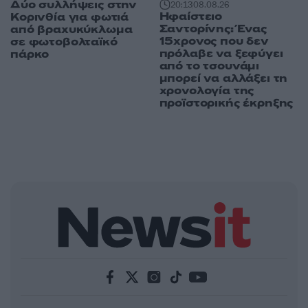
Δύο συλλήψεις στην
20:13
08.08.26
Ηφαίστειο
Κορινθία για φωτιά
Σαντορίνης: Ένας
από βραχυκύκλωμα
15χρονος που δεν
σε φωτοβολταϊκό
πρόλαβε να ξεφύγει
πάρκο
από το τσουνάμι
μπορεί να αλλάξει τη
χρονολογία της
προϊστορικής έκρηξης