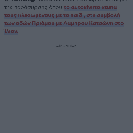
της παράσυρσης όπου
το αυτοκίνητο χτυπά
τους ηλικιωμένους με το παιδί, στη συμβολή
των οδών Πριάμου με Λάμπρου Κατσώνη στο
Ίλιον.
ΔΙΑΦΗΜΙΣΗ