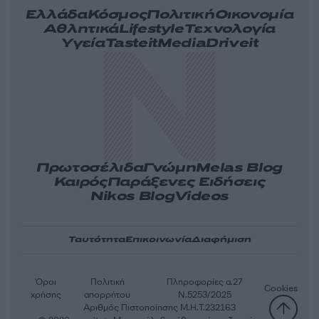
Ελλάδα
Κόσμος
Πολιτική
Οικονομία
Αθλητικά
Lifestyle
Τεχνολογία
Υγεία
Tasteit
Media
Driveit
Πρωτοσέλιδα
Γνώμη
Melas Blog
Καιρός
Παράξενες Ειδήσεις
Nikos Blog
Videos
Ταυτότητα
Επικοινωνία
Διαφήμιση
Όροι
Πολιτική
Πληροφορίες α.27
Cookies
χρήσης
απορρήτου
Ν.5253/2025
Αριθμός Πιστοποίησης Μ.Η.Τ.232163