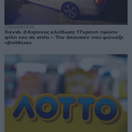
22:21
08.08.26
Χανιά: 24χρονος κλείδωσε 17χρονη πρώην
φίλη του σε σπίτι – Την άκουσαν που φώναζε
«βοήθεια»