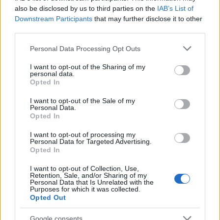
Σχόλια
also be disclosed by us to third parties on the
IAB’s List of
Downstream Participants
that may further disclose it to other
third parties.
Please note that this website/app uses one or more Google
Personal Data Processing Opt Outs
services and may gather and store information including but
Σχολίασε εδώ
not limited to your visit or usage behaviour. You may click to
I want to opt-out of the Sharing of my
personal data.
grant or deny consent to Google and its third-party tags to
Opted In
use your data for below specified purposes in below Google
50 /50
consent section.
I want to opt-out of the Sale of my
Personal Data.
Opted In
I want to opt-out of processing my
Personal Data for Targeted Advertising.
Opted In
2000 /2000
I want to opt-out of Collection, Use,
Υποβολή σχολίου
Retention, Sale, and/or Sharing of my
Personal Data that Is Unrelated with the
Purposes for which it was collected.
Όροι Χρήσης
. Το site προστατεύεται από reCAPTCHA, ισχύουν
Opted Out
Πολιτική Απορρήτου
&
Όροι Χρήσης
της Google.
Ελλάδα
Google consents