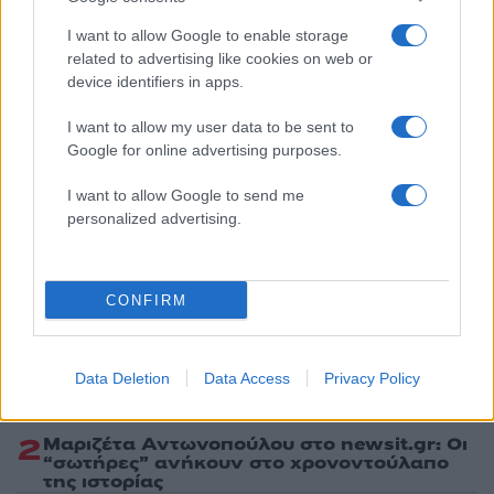
ΙΛΙΟΝ
ΠΑΡΑΣΥΡΣΗ
I want to allow Google to enable storage
related to advertising like cookies on web or
Share:
device identifiers in apps.
Ακολουθήστε το Νewsit.gr στο
Google News
και
I want to allow my user data to be sent to
ενημερωθείτε πρώτοι για όλη την ειδησεογραφία και τα
Google for online advertising purposes.
τελευταία νέα
της ημέρας
I want to allow Google to send me
personalized advertising.
Πιο δημοφιλή
CONFIRM
1
«Ψήνονται» στα 40άρια δυτική και βόρεια
Ελλάδα – Ενισχυμένα μελτέμια έως 8
Data Deletion
Data Access
Privacy Policy
μποφόρ στο Αιγαίο μέχρι
Δεκαπενταύγουστο
2
Μαριζέτα Αντωνοπούλου στο newsit.gr: Οι
“σωτήρες” ανήκουν στο χρονοντούλαπο
της ιστορίας