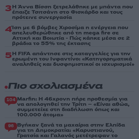
3
Η Άννα Βίσση ξετρελάθηκε με μπάντα που
έπαιζε Τσιτσάνη στο Φισκάρδο και τους
πρότεινε συνεργασία
4
Ίση με 6 βόμβες Χιροσίμα η ενέργεια που
απελευθερώθηκε από τη mega fire σε
Αττική και Βοιωτία - Πώς κάηκε μέσα σε 2
βράδια το 55% της έκτασης
5
Η FIFA απάντησε στις καταγγελίες για την
ερωμένη του Ινφαντίνο: «Κατηγορηματικά
αναληθείς και δυσφημιστικοί οι ισχυρισμοί»
Πιο σχολιασμένα
Marfin: Η 46χρονη πήρε προθεσμία για
104
να απολογηθεί την Τρίτη – «Είναι αθώα,
συμμετείχε στη διαδήλωση όπως και
100.000 άτομα»
Βγήκαν ξανά τα μαχαίρια στην Ελπίδα
96
για τη Δημοκρατία: «Καρυστιανού,
Γρατσία και Γαλανός μετέτρεψαν το