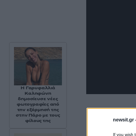
Η Γαρυφαλλιά
Καληφώνη
δημοσίευσε νέες
φωτογραφίες από
την εξόρμησή της
στην Πάρο με τους
newsit.gr 
φίλους της
If you wish 