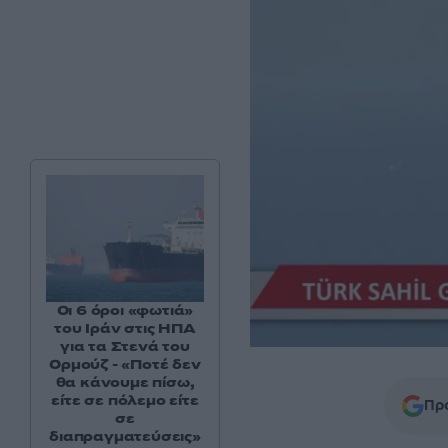
Οι 6 όροι «φωτιά»
του Ιράν στις ΗΠΑ
για τα Στενά του
Ορμούζ - «Ποτέ δεν
θα κάνουμε πίσω,
είτε σε πόλεμο είτε
Προ
σε
διαπραγματεύσεις»