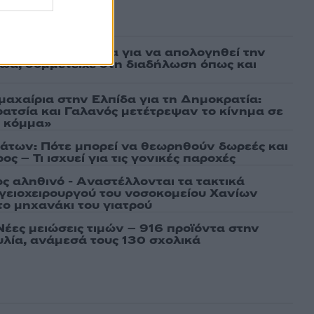
ασμένα
νη πήρε προθεσμία για να απολογηθεί την
αθώα, συμμετείχε στη διαδήλωση όπως και
μαχαίρια στην Ελπίδα για τη Δημοκρατία:
ρατσία και Γαλανός μετέτρεψαν το κίνημα σε
ό κόμμα»
άτων: Πότε μπορεί να θεωρηθούν δωρεές και
ος – Τι ισχυεί για τις γονικές παροχές
ως αληθινό - Aναστέλλονται τα τακτικά
γειοχειρουργού του νοσοκομείου Χανίων
το μηχανάκι του γιατρού
Νέες μειώσεις τιμών – 916 προϊόντα στην
λία, ανάμεσά τους 130 σχολικά