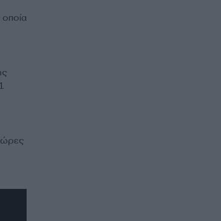
 οποία
ής
1
3 ώρες