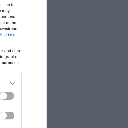
ection to
ou may
 personal
out of the
 downstream
B’s List of
er and store
to grant or
ed purposes
 /50