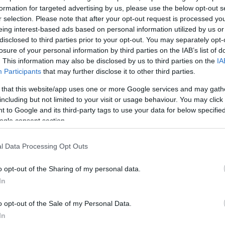
formation for targeted advertising by us, please use the below opt-out s
r selection. Please note that after your opt-out request is processed y
eing interest-based ads based on personal information utilized by us or
disclosed to third parties prior to your opt-out. You may separately opt-
losure of your personal information by third parties on the IAB’s list of
. This information may also be disclosed by us to third parties on the
IA
Participants
that may further disclose it to other third parties.
 that this website/app uses one or more Google services and may gath
including but not limited to your visit or usage behaviour. You may click 
α
 to Google and its third-party tags to use your data for below specifi
ogle consent section.
l Data Processing Opt Outs
Σχολίασε εδώ
o opt-out of the Sharing of my personal data.
In
50
o opt-out of the Sale of my Personal Data.
In