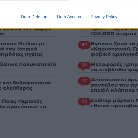
Πιο σχολι
Data Deletion
Data Access
Privacy Policy
 ήταν σαν
Marfin: Η 46χρο
103
ου έσωσε τον Σέρβο
Τρίτη – «Είναι 
ου
100.000 άτομα»
υτικού Νείλου με
Βγήκαν ξανά τα 
94
ό τον Ιατρικό
«Καρυστιανού, Γ
ημόσιας υγείας
φοβικό αρχηγικ
ώθηκε πολυκατοικία
Μεταφορές χρημ
78
να επιβληθεί φόρ
Απίστευτο κι όμ
77
ε και δολοφονούσε
ραντεβού του αγ
ε ελεύθερος
επειδή κλάπηκε 
Σούπερ μάρκετ: 
 Ποιες περιοχές
62
εθνική πρωτοβου
 θα κρατήσουν τα