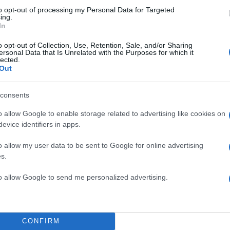
to opt-out of processing my Personal Data for Targeted
ing.
In
2000 /
o opt-out of Collection, Use, Retention, Sale, and/or Sharing
ersonal Data that Is Unrelated with the Purposes for which it
Υποβολή σχολίου
lected.
Out
ροστατεύεται από reCAPTCHA, ισχύουν
Πολιτική Απορρήτου
&
Όροι Χρήσης
της
consents
Ελλάδα
o allow Google to enable storage related to advertising like cookies on
ΙΜΙΑ
ΨΑΡΑΔΕΣ
evice identifiers in apps.
Share:
o allow my user data to be sent to Google for online advertising
s.
θήστε το Νewsit.gr στο
Google News
και ενημερωθείτε
 για όλη την ειδησεογραφία και τα
τελευταία νέα
της
to allow Google to send me personalized advertising.
ς
CONFIRM