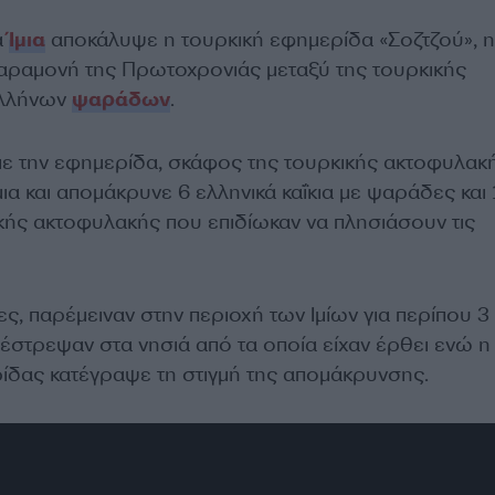
α
Ίμια
αποκάλυψε η τουρκική εφημερίδα «Σοζτζού», η
αραμονή της Πρωτοχρονιάς μεταξύ της τουρκικής
Ελλήνων
ψαράδων
.
με την εφημερίδα, σκάφος της τουρκικής ακτοφυλακ
ια και απομάκρυνε 6 ελληνικά καΐκια με ψαράδες και 
κής ακτοφυλακής που επιδίωκαν να πλησιάσουν τις
ς, παρέμειναν στην περιοχή των Ιμίων για περίπου 
πέστρεψαν στα νησιά από τα οποία είχαν έρθει ενώ η
ίδας κατέγραψε τη στιγμή της απομάκρυνσης.