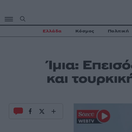
Μετάβαση
σε
περιεχόμενο
Ελλάδα
Κόσμος
Πολιτική
Ίμια: Επει
και τουρκι