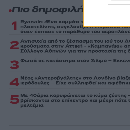
Πιο δημοφιλή
1
Ryanair: «Ένα κομμάτι του προσώπου του
πλαστελίνη», συγκλονίζει η επιβάτιδα π
όταν έσπασε το παράθυρο του αεροπλάν
2
Ανησυχία από το ξέσπασμα του ιού του Δ
κρούσματα στην Αττική - «Καμπανάκι» απ
Σύλλογο Αθηνών για την προστασία της δ
3
Φωτιά σε κατάστημα στον Άλιμο – Εκκεν
4
Νέος «Αντεροβγάλτης» στο Λονδίνο βίαζ
ιερόδουλες – Είχε συλληφθεί και αφέθηκ
5
Με 40άρια κορυφώνεται το κύμα ζέστης -
βρίσκονται στο επίκεντρο και μέχρι πότε
μελτέμια