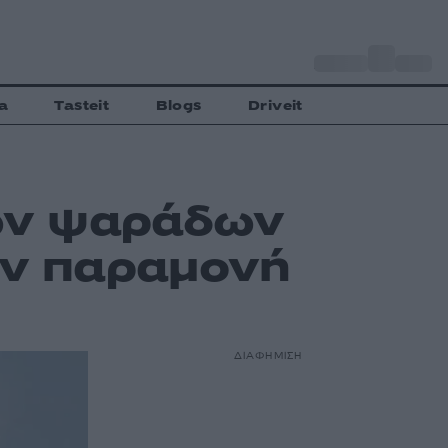
o
Αθήνα
33
C
a
Tasteit
Blogs
Driveit
νων ψαράδων
ην παραμονή
ΔΙΑΦΗΜΙΣΗ